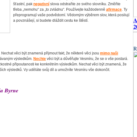
šťastní, pak
negativní
slova odstraňte ze svého slovníku. Změňte
třeba „nemohu“ za „to zvládnu“. Používejte každodenně
afirmace
. Ty
přeprogramují vaše podvědomí. Vědomým výběrem slov, která posilují
a povznášejí, si budete dláždit cestu ke štěstí.
2
R
 Nechat věci být znamená přijmout fakt, že některé věci jsou
mimo naši
ekávaným výsledkům.
Nechte
věci být a důvěřujte Vesmíru, že se o vše postará.
úzkostné připoutanosti ke konkrétním výsledkům. Nechat věci být znamená, že
ch výsledků. Vy uděláte svůj díl a umožníte Vesmíru vše dokončit.
da Byrne