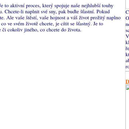
e to aktivní proces, který spojuje naše nejhlubší touhy
 Chcete-li naplnit své sny, pak buďte šťastní. Pokud
C
. Ale vaše štěstí, vaše hojnost a váš život prožitý naplno
O
o ve svém životě chcete, je cítit se šťastný. Je to
n
e či cokoliv jiného, co chcete do života.
s
V
k
ř
k
a
r