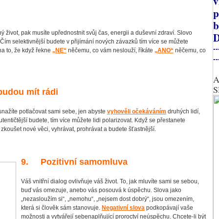
v
p
b
ý život, pak musíte upřednostnit svůj čas, energii a duševní zdraví. Slovo
D
 Čím selektivnější budete v přijímání nových závazků tím více se můžete
--
 na to, že když řekne
„NE“
něčemu, co vám neslouží, říkáte
„ANO“
něčemu, co
--
A
S
budou mít rádi
snažíte potlačovat sami sebe, jen abyste
vyhověli očekáváním
druhých lidí,
utentičtější budete, tím více můžete lidi polarizovat. Když se přestanete
 zkoušet nové věci, vyhrávat, prohrávat a budete šťastnější.
9. Pozitivní samomluva
Váš vnitřní dialog ovlivňuje váš život. To, jak mluvíte sami se sebou,
buď vás omezuje, anebo vás posouvá k úspěchu. Slova jako
„nezasloužím si“, „nemohu“, „nejsem dost dobrý“, jsou omezením,
která si člověk sám stanovuje.
Negativní slova
podkopávají vaše
možnosti a vytvářejí sebenaplňující proroctví neúspěchu. Chcete-li být