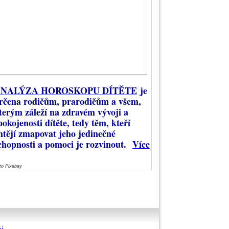
NALÝZA HOROSKOPU DÍTĚTE
je
rčena rodičům, prarodičům a všem,
terým záleží na zdravém vývoji a
pokojenosti dítěte, tedy těm, kteří
htějí zmapovat jeho jedinečné
chopnosti a pomoci je rozvinout.
Více
to Pixabay