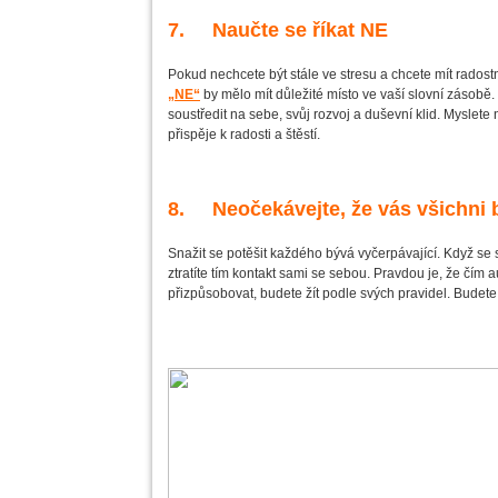
7. Naučte se říkat NE
Pokud nechcete být stále ve stresu a chcete mít radostn
„NE“
by mělo mít důležité místo ve vaší slovní zásobě.
soustředit na sebe, svůj rozvoj a duševní klid. Myslete
přispěje k radosti a štěstí.
8. Neočekávejte, že vás všichni 
Snažit se potěšit každého bývá vyčerpávající. Když se 
ztratíte tím kontakt sami se sebou. Pravdou je, že čím a
přizpůsobovat, budete žít podle svých pravidel. Budete