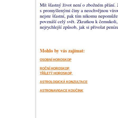
Mít šťastný život není o zbožném přání. J
s promyšlenými činy a neochvějnou vírou.
nejste šťastní, pak tím nikomu nepomůžete
povznáší celý svět. Zkratkou k čemukoli, c
nejrychlejší způsob, jak si přivolat peníz
Mohlo by vás zajímat:
OSOBNÍ HOROSKOP
ROČNÍ HOROSKOP
TŘÍLETÝ HOROSKOP
ASTROLOGICKÁ KONZULTACE
ASTRONAVIGACE KOUČINK