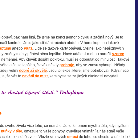
 se objeví, pak nám říká, že jsme na konci jednoho cyklu a začíná nový. Je to
naši kontrolu. Je to jako střídání ročních období. V horoskopu na takové
eptunu
anebo
Pluta
. Lidé se takové karty obávají. Stejně jako nepříznivých
 by změny mohly přinést něco lepšího. Nové události mohou narušit
vzorce
á neměnné. Aby člověk dosáhl pokroku, musí se odpoutat od minulosti. Takové
nového a často lepšího, člověk někdy
prohraje
, aby se znovu vyhoupl. Někdy
ozději velmi
dobré až skvělé
. Jsou to lekce, které jsme potřebovali. Když něco
jte, že vás to
navádí do míst
, kam byste se za jiných okolností nevydali.
 to vlastně úžasné štěstí." Dalajláma
e
 do svého života více toho, co nemáte. Je to fenomén mysli a těla, kdy myšlení
e
buňky v těle
, omezuje to vaše pohyby, ovlivňuje vnímání a následně vaše
hcete, to k sobě zvete. Vložte sílu svých
emocí
do toho, co chcete, a přijde to k