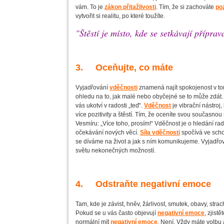
vám. To je
zákon přitažlivosti
. Tím, že si zachováte
poz
vytvořit si realitu, po které toužíte.
"Štěstí je místo, kde se setkávají příprav
3. Oceňujte, co máte
Vyjadřování
vděčnosti
znamená najít spokojenost v to
ohledu na to, jak malé nebo obyčejné se to může zdá
vás ukotví v radosti „teď“.
Vděčnost
je vibrační nástroj,
více pozitivity a štěstí. Tím, že oceníte svou současnou 
Vesmíru: „Více toho, prosím!“ Vděčnost je o hledání rad
očekávání nových věcí.
Síla vděčnosti
spočívá ve scho
se díváme na život a jak s ním komunikujeme. Vyjadř
světu nekonečných možností.
4. Odstraňte negativní emoce
Tam, kde je závist, hněv, žárlivost, smutek, obavy, strac
Pokud se u vás často objevují
negativní emoce
, zjistě
normální mít
negativní emoce
. Není. Vždy máte volbu