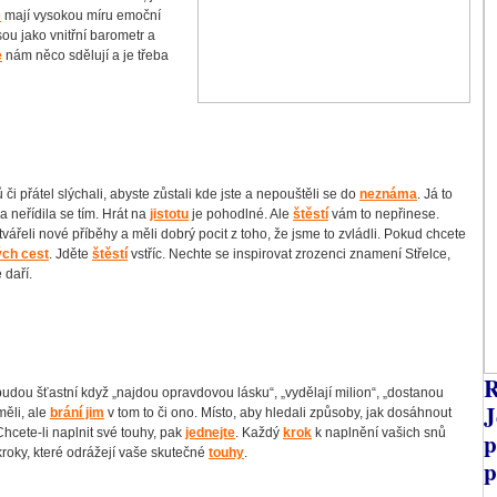
e
mají vysokou míru emoční
sou jako vnitřní barometr a
e
nám něco sdělují a je třeba
či přátel slýchali, abyste zůstali kde jste a nepouštěli se do
neznáma
. Já to
 neřídila se tím. Hrát na
jistotu
je pohodlné. Ale
štěstí
vám to nepřinese.
tvářeli nové příběhy a měli dobrý pocit z toho, že jsme to zvládli. Pokud chcete
ch cest
. Jděte
štěstí
vstříc. Nechte se inspirovat zrozenci znamení Střelce,
 daří.
R
budou šťastní když „najdou opravdovou lásku“, „vydělají milion“, „dostanou
J
měli, ale
brání jim
v tom to či ono. Místo, aby hledali způsoby, jak dosáhnout
 Chcete-li naplnit své touhy, pak
jednejte
. Každý
krok
k naplnění vašich snů
p
kroky, které odrážejí vaše skutečné
touhy
.
p