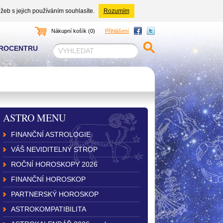
žeb s jejich používáním souhlasíte.
Rozumím
Nákupní košík (0)
Přihlášení
TROCENTRU
ASTRO MENU
FINANČNÍ ASTROLOGIE
VÁŠ NEVIDITELNÝ STROP
ROČNÍ HOROSKOPY 2026
FINANČNÍ HOROSKOP
PARTNERSKÝ HOROSKOP
ASTROKOMPATIBILITA