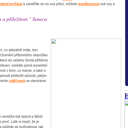
itivní myšlení
a zaměříte se na svá přání, můžete
manifestovat
své sny a
a a příležitost." Seneca
m, co aktuálně máte, bez
t. Ocenění přítomného okamžiku
 který do vašeho života přitáhne
situaci, vysíláte jasné poselství
osti z toho, co máme, a také o
pnosti přetvořit způsob, jakým
ováním
vděčnosti
se otevíráme
E
h nemůže být radost a štěstí.
te proč. Lidé si myslí, že je
 a můžete se rozhodnout, jak