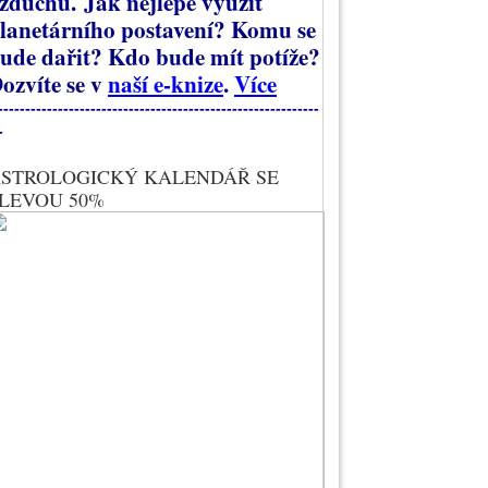
zduchu.
Jak nejlépe využít
lanetárního postavení? Komu se
ude dařit? Kdo bude mít potíže?
ozvíte se v
naší e-knize
.
Více
-----------------------------------------------------------
-
STROLOGICKÝ KALENDÁŘ SE
LEVOU 50%