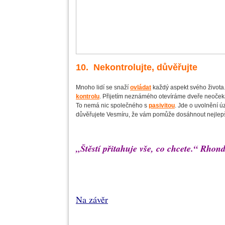
10. Nekontrolujte, důvěřujte
Mnoho lidí se snaží
ovládat
každý aspekt svého života.
kontrolu
. Přijetím neznámého otevíráme dveře neoč
To nemá nic společného s
pasivitou
. Jde o uvolnění 
důvěřujete Vesmíru, že vám pomůže dosáhnout nejlepší
„Štěstí přitahuje vše, co chcete.“ Rhon
Na závěr