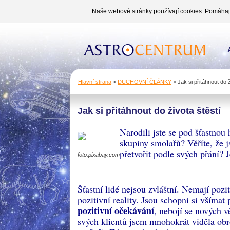
Naše webové stránky používají cookies. Pomáhají 
Hlavní strana
>
DUCHOVNÍ ČLÁNKY
>
Jak si přitáhnout do ž
Jak si přitáhnout do života štěstí
Narodili jste se pod šťastnou
skupiny smolařů? Věříte, že 
přetvořit podle svých přání? J
foto:pixabay.com
Šťastní lidé nejsou zvláštní. Nemají pozi
pozitivní reality. Jsou schopni si všímat
pozitivní očekávání
, nebojí se nových v
svých klientů jsem mnohokrát viděla ob