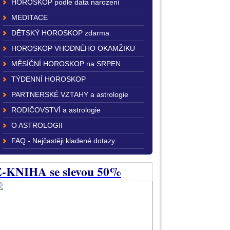
HOROSKOP podle data narození
MEDITACE
DĚTSKÝ HOROSKOP zdarma
HOROSKOP VHODNÉHO OKAMŽIKU
MĚSÍČNÍ HOROSKOP na SRPEN
TÝDENNÍ HOROSKOP
PARTNERSKÉ VZTAHY a astrologie
RODIČOVSTVÍ a astrologie
O ASTROLOGII
FAQ - Nejčastěji kladené dotazy
-KNIHA se slevou 50%