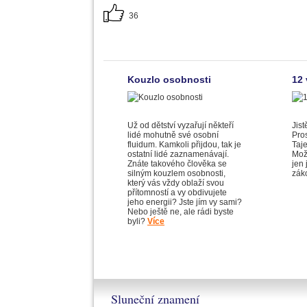
36
Kouzlo osobnosti
12
Už od dětství vyzařují někteří
Jist
lidé mohutně své osobní
Pros
fluidum. Kamkoli přijdou, tak je
Taj
ostatní lidé zaznamenávají.
Možn
Znáte takového člověka se
jen
silným kouzlem osobnosti,
zák
který vás vždy oblaží svou
přítomností a vy obdivujete
jeho energii? Jste jím vy sami?
Nebo ještě ne, ale rádi byste
byli?
Více
Sluneční znamení