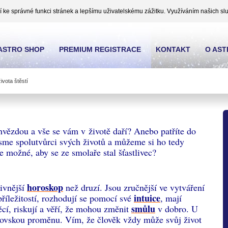
ke správné funkci stránek a lepšímu uživatelskému zážitku. Využíváním našich slu
ASTRO SHOP
PREMIUM REGISTRACE
KONTAKT
O AS
ivota štěstí
 hvězdou a vše se vám v životě daří? Anebo patříte do
jsme spolutvůrci svých životů a můžeme si ho tedy
e možné, aby se ze smolaře stal šťastlivec?
horoskop
tivnější
než druzí. Jsou zručnější ve vytváření
intuice
 příležitostí, rozhodují se pomocí své
, mají
smůlu
ěcí, riskují a věří, že mohou změnit
v dobro. U
rovskou proměnu. Vím, že člověk vždy může svůj život