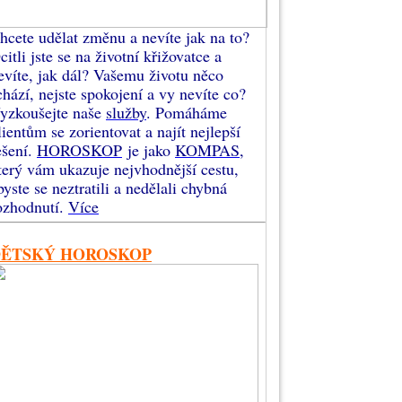
hcete udělat změnu a nevíte jak na to?
citli jste se na životní křižovatce a
evíte, jak dál? Vašemu životu něco
chází, nejste spokojení a vy nevíte co?
yzkoušejte naše
služby
. Pomáháme
lientům se zorientovat a najít nejlepší
ešení.
HOROSKOP
je jako
KOMPAS
,
terý vám ukazuje nejvhodnější cestu,
byste se neztratili a nedělali chybná
ozhodnutí.
Více
DĚTSKÝ HOROSKOP