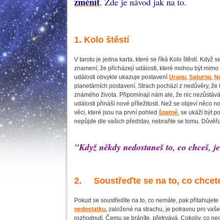
změnit
. Zde je návod jak na to.
1. Kolo štěstí
V tarotu je jedna karta, které se říká Kolo štěstí. Když
znamení, že přicházejí události, které mohou být mimo 
události obvykle ukazuje postavení
Uranu
,
Saturnu
,
N
planetárních postavení. Strach pochází z nedůvěry, že
známého života. Připomínají nám ale, že nic nezůstáv
události přináší nové příležitosti. Než se objeví něco 
věci, které jsou na první pohled
špatné
, se ukáží být p
nepůjde dle vašich představ, nebraňte se tomu. Důvěřu
"Když někdy nedostaneš to, co chceš, je
2. Soustřeďte se na to, co chcet
Pokud se soustředíte na to, co nemáte, pak přitahujete
nedostatku
, založené na strachu, je potravou pro vaš
rozhodnutí. Čemu se bráníte, přetrvává. Cokoliv, co nec