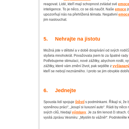
reagovat. Lidé, kteří mají schopnost zvládat své
emoc
inteligence. To je něco, co se dá naučit. Naše
emoce
j
upozorňují nás na přehlížená témata. Negativní
emoc
jim naslouchat.
5. Nehrajte na jistotu
Možná jste v dětství a v době dospívání od svých rodičů 
slyšela mnohokrát. Považovala jsem to za špatné rady a
Potřebujeme stimulaci, nové zážitky, abychom rostli, vy
zážitky, které vám změní život, pak sejděte z
vyšlapaný
kteří se nebojí neznámého. I proto se jim obvykle dobře
6. Jednejte
Spousta lidí spojuje
štěstí
s podmínkami. Říkají si, že 
vysněnou práci“, „koupí si luxusní auto“. Rádi by něco 
svých cílů, hledají
výmluvy
. Je za tím lenost či strach.
vysílá zprávu Vesmíru: „Myslím to vážně!“. Podnikněte 