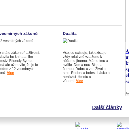
 vesmírných zákonů
Dualita
A
ě znáte zákon přitažlivosti.
Vše, co existuje, tak existuje
u
lavila ho kniha a film
vždy relativně vztaženo k
emství Rhondy Byrne.
něčemu jinému. Máme tmu a
k
á ale už nevíte, že je to
světlo. Den a noc. Bílou a
s
 jeden z 12 vesmírných
černou. Dobro a zlo. Život a
onů.
Více
smrt. Radost a bolest. Lásku a
c
nenávist. Hmotu a
s
vědomí.
Více
Fo
Další články