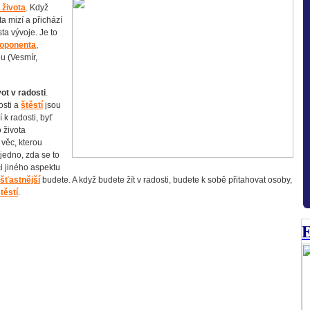
 života
. Když
ta mizí a přichází
ta vývoje. Je to
oponenta
,
lu (Vesmír,
vot v radosti
.
osti a
štěstí
jsou
k radosti, byť
o života
 věc, kterou
 jedno, zda se to
či jiného aspektu
šťastnější
budete. A když budete žít v radosti, budete k sobě přitahovat osoby,
těstí
.
E