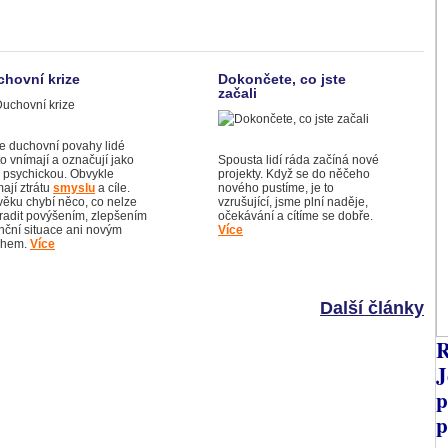
hovní krize
Dokončete, co jste
začali
ze duchovní povahy lidé
o vnímají a označují jako
Spousta lidí ráda začíná nové
i psychickou. Obvykle
projekty. Když se do něčeho
ají ztrátu
smyslu
a cíle.
nového pustíme, je to
věku chybí něco, co nelze
vzrušující, jsme plní naděje,
radit povýšením, zlepšením
očekávání a cítíme se dobře.
anční situace ani novým
Více
ahem.
Více
Další články
R
J
p
p