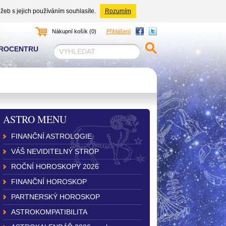
žeb s jejich používáním souhlasíte.
Rozumím
Nákupní košík (0)
Přihlášení
TROCENTRU
ASTRO MENU
FINANČNÍ ASTROLOGIE
VÁŠ NEVIDITELNÝ STROP
ROČNÍ HOROSKOPY 2026
FINANČNÍ HOROSKOP
PARTNERSKÝ HOROSKOP
ASTROKOMPATIBILITA