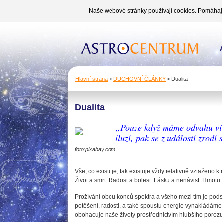
Naše webové stránky používají cookies. Pomáhají 
Hlavní strana
>
DUCHOVNÍ ČLÁNKY
>
Dualita
Dualita
„Pouze když máme odvahu vidě
iluzí, pak se z událostí zrodí
foto:pixabay.com
Vše, co existuje, tak existuje vždy relativně vztaženo
Život a smrt. Radost a bolest. Lásku a nenávist. Hmotu
Prožívání obou konců spektra a všeho mezi tím je podst
potěšení, radosti, a také spoustu energie vynakládáme
obohacuje naše životy prostřednictvím hlubšího poroz