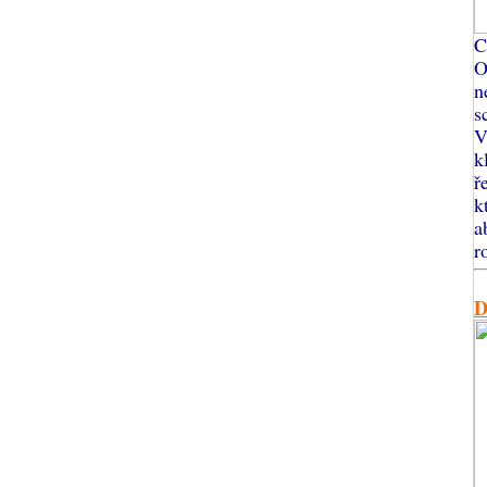
C
O
n
s
V
k
ř
k
a
r