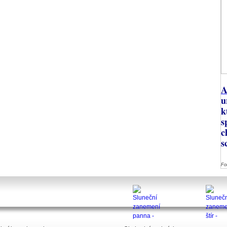
A
u
k
s
c
s
Fo