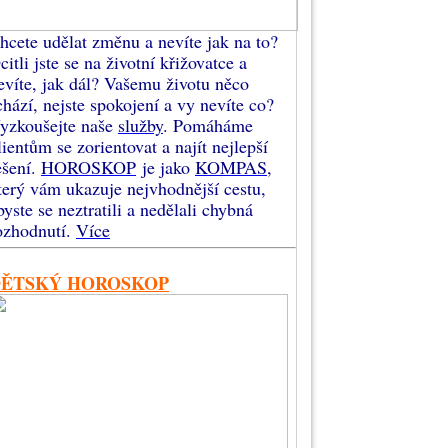
hcete udělat změnu a nevíte jak na to?
citli jste se na životní křižovatce a
evíte, jak dál? Vašemu životu něco
chází, nejste spokojení a vy nevíte co?
yzkoušejte naše
služby
. Pomáháme
lientům se zorientovat a najít nejlepší
ešení.
HOROSKOP
je jako
KOMPAS
,
terý vám ukazuje nejvhodnější cestu,
byste se neztratili a nedělali chybná
ozhodnutí.
Více
DĚTSKÝ HOROSKOP