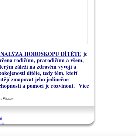
NALÝZA HOROSKOPU DÍTĚTE
je
rčena rodičům, prarodičům a všem,
terým záleží na zdravém vývoji a
pokojenosti dítěte, tedy těm, kteří
htějí zmapovat jeho jedinečné
chopnosti a pomoci je rozvinout.
Více
to Pixabay