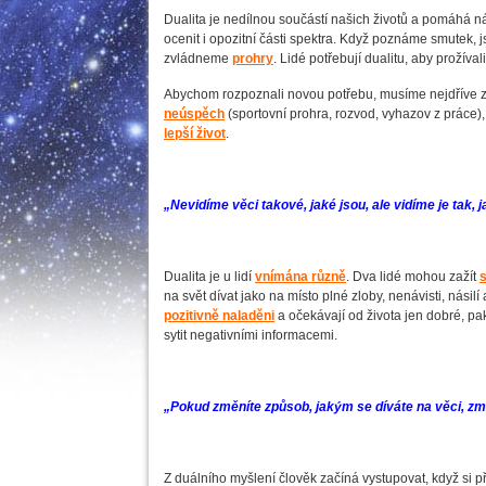
Dualita je nedílnou součástí našich životů a pomáhá nám
ocenit i opozitní části spektra. Když poznáme smutek, 
zvládneme
prohry
. Lidé potřebují dualitu, aby prožíval
Abychom rozpoznali novou potřebu, musíme nejdříve z
neúspěch
(sportovní prohra, rozvod, vyhazov z práce)
lepší život
.
„Nevidíme věci takové, jaké jsou, ale vidíme je tak, 
Dualita je u lidí
vnímána různě
. Dva lidé mohou zažít
s
na svět dívat jako na místo plné zloby, nenávisti, nási
pozitivně naladěni
a očekávají od života jen dobré, pak 
sytit negativními informacemi.
„Pokud změníte způsob, jakým se díváte na věci, změ
Z duálního myšlení člověk začíná vystupovat, když si p