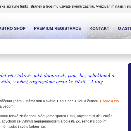
ke správné funkci stránek a lepšímu uživatelskému zážitku. Využíváním našich slu
ASTRO SHOP
PREMIUM REGISTRACE
KONTAKT
O AS
t věci takové, jaké doopravdy jsou, bez sebeklamů a
 světlo, v němž rozpoznáme cestu ke štěstí.“ I-ting
 k něčemu jinému. Máme tmu a světlo. Den a noc. Bílou a černou.
Dobro a zlo
.
 a vědomí.
atou lidské zkušenosti. Věnujeme spoustu úsilí, abychom si užili chvíle
, abychom se vyhnuli nepříjemnostem a bolesti. Zkušenost s obojím
umění sobě i světu kolem nás.