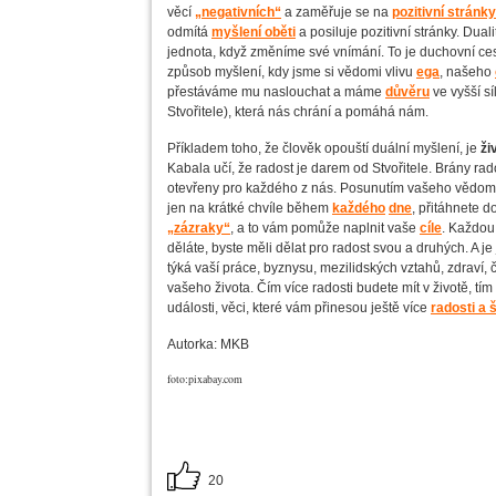
věcí
„negativních“
a zaměřuje se na
pozitivní stránky
odmítá
myšlení oběti
a posiluje pozitivní stránky. Duali
jednota, když změníme své vnímání. To je duchovní ces
způsob myšlení, kdy jsme si vědomi vlivu
ega
, našeho
přestáváme mu naslouchat a máme
důvěru
ve vyšší sí
Stvořitele), která nás chrání a pomáhá nám.
Příkladem toho, že člověk opouští duální myšlení, je
ži
Kabala učí, že radost je darem od Stvořitele. Brány rad
otevřeny pro každého z nás. Posunutím vašeho vědomí 
jen na krátké chvíle během
každého
dne
, přitáhnete d
„zázraky“
, a to vám pomůže naplnit vaše
cíle
. Každou
děláte, byste měli dělat pro radost svou a druhých. A je
týká vaší práce, byznysu, mezilidských vztahů, zdraví, 
vašeho života. Čím více radosti budete mít v životě, tím
události, věci, které vám přinesou ještě více
radosti a š
Autorka: MKB
foto:pixabay.com
20