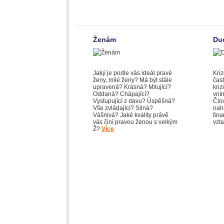
Ženám
Duc
Jaký je podle vás ideál pravé
Kri
ženy, milé ženy? Má být stále
čast
upravená? Krásná? Milující?
kriz
Oddaná? Chápající?
vním
Vystupující z davu? Úspěšná?
Člo
Vše zvládající? Silná?
nah
Vášnivá? Jaké kvality právě
fin
vás činí pravou ženou s velkým
vzt
Ž?
Více