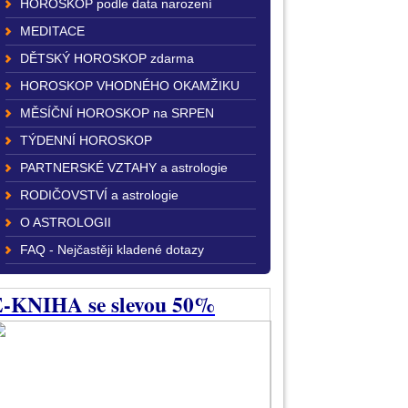
HOROSKOP podle data narození
MEDITACE
DĚTSKÝ HOROSKOP zdarma
HOROSKOP VHODNÉHO OKAMŽIKU
MĚSÍČNÍ HOROSKOP na SRPEN
TÝDENNÍ HOROSKOP
PARTNERSKÉ VZTAHY a astrologie
RODIČOVSTVÍ a astrologie
O ASTROLOGII
FAQ - Nejčastěji kladené dotazy
-KNIHA se slevou 50%