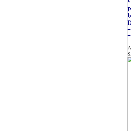
v
p
b
D
--
--
A
S