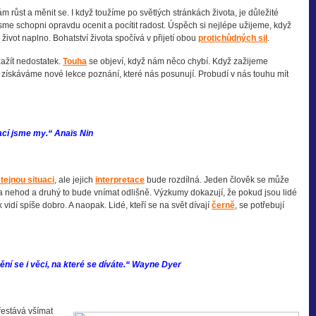
 růst a měnit se. I když toužíme po světlých stránkách života, je důležité
jsme schopni opravdu ocenit a pocítit radost. Úspěch si nejlépe užijeme, když
i život naplno. Bohatství života spočívá v přijetí obou
protichůdných sil
.
ažít nedostatek.
Touha
se objeví, když nám něco chybí. Když zažijeme
, získáváme nové lekce poznání, které nás posunují. Probudí v nás touhu mít
jací jsme my.“
Anaïs Nin
tejnou situaci
, ale jejich
interpretace
bude rozdílná. Jeden člověk se může
lí a nehod a druhý to bude vnímat odlišně. Výzkumy dokazují, že pokud jsou lidé
vidí spíše dobro. A naopak. Lidé, kteří se na svět dívají
černě
, se potřebují
ní se i věci, na které se díváte.“ Wayne Dyer
řestává všímat