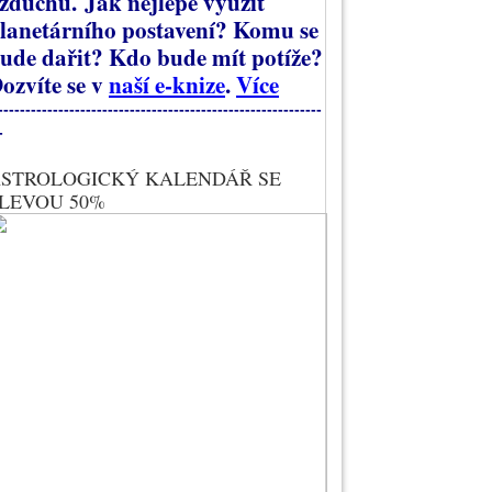
zduchu.
Jak nejlépe využít
lanetárního postavení? Komu se
ude dařit? Kdo bude mít potíže?
ozvíte se v
naší e-knize
.
Více
-----------------------------------------------------------
-
STROLOGICKÝ KALENDÁŘ SE
LEVOU 50%