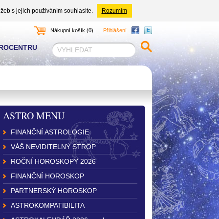
žeb s jejich používáním souhlasíte.
Rozumím
Nákupní košík (0)
Přihlášení
TROCENTRU
ASTRO MENU
FINANČNÍ ASTROLOGIE
VÁŠ NEVIDITELNÝ STROP
ROČNÍ HOROSKOPY 2026
FINANČNÍ HOROSKOP
PARTNERSKÝ HOROSKOP
ASTROKOMPATIBILITA