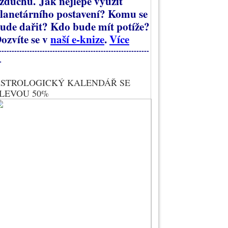
zduchu.
Jak nejlépe využít
lanetárního postavení? Komu se
ude dařit? Kdo bude mít potíže?
ozvíte se v
naší e-knize
.
Více
-----------------------------------------------------------
-
STROLOGICKÝ KALENDÁŘ SE
LEVOU 50%