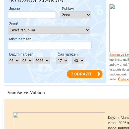
Jméno
Pohlaví
Země
Místo narození
Datum narození
Čas narození
Slunce ve L
které jste mo
zpětný chod.
vstupuje do 
podceňovat, ře
sebe
Čtěte v
Venuše ve Vahách
Když se Venu
v roce 2026 
lásce, harmon