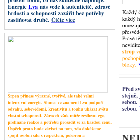
prostor tomu, co nás skutečně naplňuje.
Chiron byl objeven v roce 19
Energie
Lva
nás vede k autenticitě, zdravé
Astrologie s ním začala výrazněj
Každý č
hrdosti a schopnosti zazářit bez potřeby
každý h
zastiňovat druhé.
Čtěte více
omezují
přesvěd
Retrográdní Saturn
Právě t
nevidite
strop
vá
pochopi
Od 26. červe
bloky.
Berana v ret
rozběhnuté pr
kde jsme jedn
ochoty nést n
Před s
stejně,
Srpen přinese výrazné, tvořivé, ale také velmi
Saturn předst
sebou. 
disciplínu a
intenzivní energie. Slunce ve znamení Lva podpoří
iniciativy, od
sebou.
odvahu, sebevědomí, kreativitu a touhu ukázat světu
vlastní vůli. 
vlastní schopnosti. Zároveň však může zesilovat ego,
vzniká napětí mezi touhou jednat okamžitě a nutností postupovat pomaleji,
přehnané reakce a potřebu prosadit se za každou cenu.
Saturn
nás může přimět položit si nepříjemné, ale důležité otázky:
Úspěch proto bude záviset na tom, zda dokážeme
NEJ
spojit osobní sílu s respektem, pokorou a