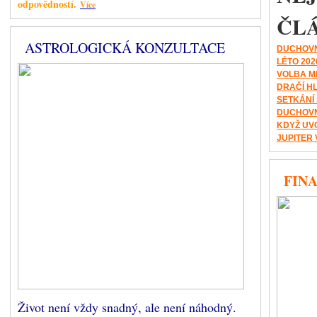
odpovědností.
Více
ČL
ASTROLOGICKÁ KONZULTACE
DUCHOVN
LÉTO 202
VOLBA M
DRAČÍ H
SETKÁNÍ
DUCHOVN
KDYŽ UV
JUPITER 
FINA
Život není vždy snadný, ale není náhodný.