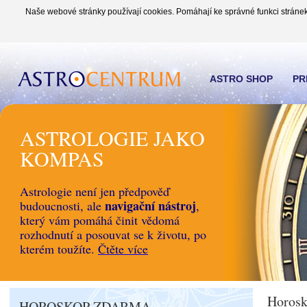
Naše webové stránky používají cookies. Pomáhají ke správné funkci stránek
ASTRO SHOP
PR
ASTROLOGIE JAKO
KOMPAS
Astrologie není jen předpověď
navigační nástroj
budoucnosti, ale
,
který vám pomáhá činit vědomá
rozhodnutí a posouvat se k životu, po
kterém toužíte.
Čtěte více
Horosk
HOROSKOP ZDARMA