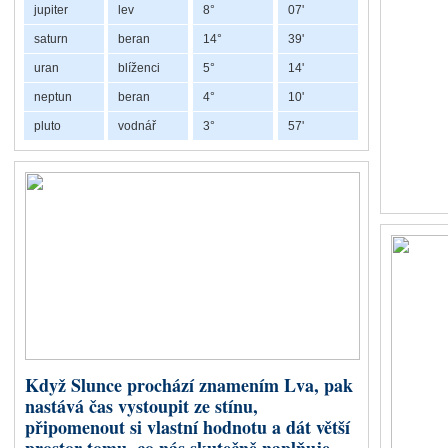
jupiter
lev
8°
07'
ale matematic
Slunce.
saturn
beran
14°
39'
uran
blíženci
5°
14'
Dračí ocas ne
návyky a scho
neptun
beran
4°
10'
z minulých ži
pluto
vodnář
3°
57'
Retrográdní Chiron v Býku a Beranu
V řecké mytologii byl Chiron mou
lékařství, hudbu, lov i věštění.
nebylo možné zcela vyléčit. Prá
bytosti, která díky vlastní boles
Chiron nám připomíná, že naše 
zkušenostem porozumíme, mohou 
Když Slunce prochází znamením Lva, pak
pomáhat nejen druhým, ale také
nastává čas vystoupit ze stínu,
Co představuje Chiron 
připomenout si vlastní hodnotu a dát větší