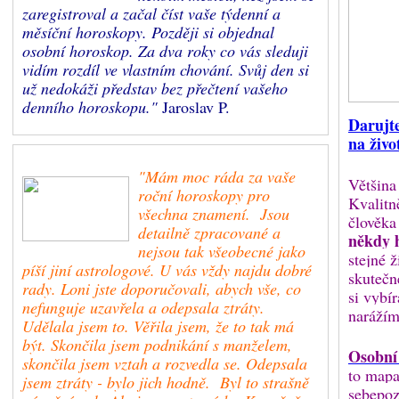
zaregistroval a začal číst vaše týdenní a
měsíční horoskopy. Později si objednal
osobní horoskop. Za dva roky co vás sleduji
vidím rozdíl ve vlastním chování. Svůj den si
už nedokáži představ bez přečtení vašeho
denního horoskopu."
Jaroslav P.
Darujt
na živo
"Mám moc ráda za vaše
Většina
roční horoskopy pro
Kvalitn
všechna znamení. Jsou
člověka
detailně zpracované a
někdy 
nejsou tak všeobecné jako
stejné ž
píší jiní astrologové. U vás vždy najdu dobré
skutečn
rady. Loni jste doporučovali, abych vše, co
si vybí
nefunguje uzavřela a odepsala ztráty.
narážím
Udělala jsem to. Věřila jsem, že to tak má
být. Skončila jsem podnikání s manželem,
Osobní
skončila jsem vztah a rozvedla se. Odepsala
to mapa
jsem ztráty - bylo jich hodně. Byl to strašně
sebepoz