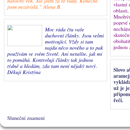
náročný rok. Ale jsem za to ráda. Konečně
vlastní 
jsem nezávislá." Alena B.
oblasti,
Mnohým 
poprvé 
nechápa
Moc ráda čtu vaše
skutečn
duchovní články. Jsou velmi
obohati
motivující. Vždy si tam
jednou 
najdu něco nového a to pak
používám ve svém životě. Ani netušíte, jak mi
to pomáhá. Kontroluji články tak jednou
týdně a hledám, zda tam není nějaký nový.
Slovo a
Děkuji Kristýna
aramejš
vykládá
už je j
připom
řeči.
Sluneční znamení