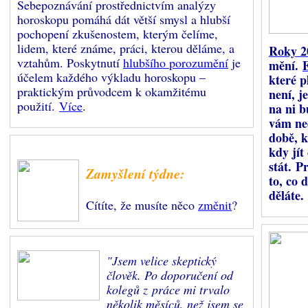
Sebepoznávání prostřednictvím analýzy
horoskopu pomáhá dát větší smysl a hlubší
pochopení zkušenostem, kterým čelíme,
lidem, které známe, práci, kterou děláme, a
Roky 2
vztahům. Poskytnutí
hlubšího porozumění
je
mění.
účelem každého výkladu horoskopu –
které pl
praktickým průvodcem k okamžitému
není, j
použití.
Více
.
na ni b
vám ne
době, k
kdy jít
stát. P
Zamyšlení týdne:
to, co 
děláte.
Cítíte, že musíte něco
změnit
?
"Jsem velice skeptický
člověk. Po doporučení od
kolegů z práce mi trvalo
několik měsíců, než jsem se