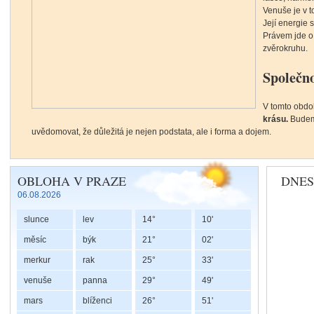
Venuše je v 
Její energie 
Právem jde o
zvěrokruhu.
Společno
V tomto obdob
krásu.
Budeme 
uvědomovat, že důležitá je nejen podstata, ale i forma a dojem.
Lunární uzly a duchovní náprava
OBLOHA V PRAZE
DNES
06.08.2026
slunce
lev
14°
10'
Každý člověk 
také s neuzav
měsíc
býk
21°
02'
jako
karmu, ž
merkur
rak
25°
33'
proces použí
korekci neb
venuše
panna
29°
49'
V
astrologii
p
mars
blíženci
26°
51'
směr našeho 