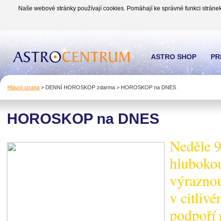
Naše webové stránky používají cookies. Pomáhají ke správné funkci stránek
ASTRO SHOP
PR
Hlavní strana
>
DENNÍ HOROSKOP zdarma
>
HOROSKOP na DNES
HOROSKOP na DNES
Neděle 9
hlubokou
výraznou
v citliv
podpoří 