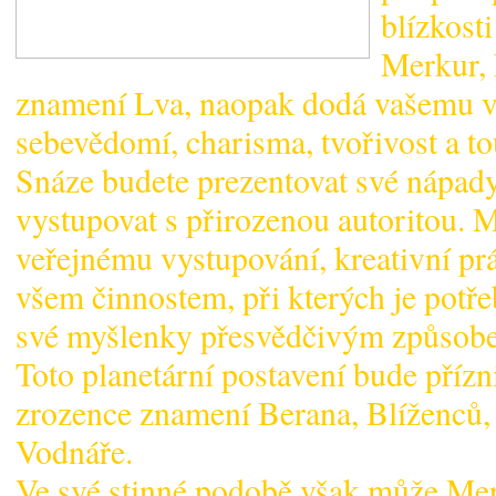
blízkost
Merkur, 
znamení Lva, naopak dodá vašemu vy
sebevědomí, charisma, tvořivost a to
Snáze budete prezentovat své nápady
vystupovat s přirozenou autoritou. 
veřejnému vystupování, kreativní prá
všem činnostem, při kterých je potř
své myšlenky přesvědčivým způsob
Toto planetární postavení bude příz
zrozence znamení Berana, Blíženců, 
Vodnáře.
Ve své stinné podobě však může Mer