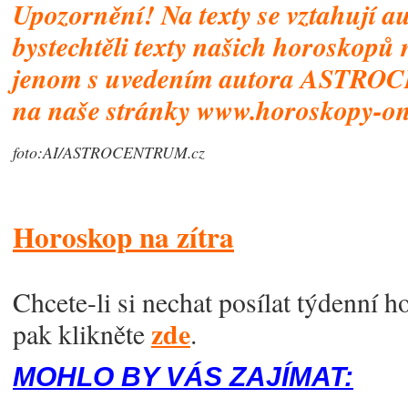
Upozornění! Na texty se vztahují a
byste
chtěli texty našich horoskopů 
jenom s uvedením autora ASTR
na naše stránky www.horoskopy-on
foto:AI/ASTROCENTRUM.cz
Horoskop na zítra
Chcete-li si nechat posílat týdenní 
zde
pak klikněte
.
MOHLO BY VÁS ZAJÍMAT: