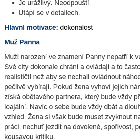
Je urážlivý. Neodpouští.
Utápí se v detailech.
Hlavní motivace:
dokonalost
Muž Panna
Muži narození ve znamení Panny nepatří k 
Své city dokonale chrání a ovládají a to čast
realističtí než aby se nechali ovládnout náho
pečlivě vybírají. Pokud žena vyhoví jejich 
získá obětavého partnera, který bude vždy p
loajální. Navíc o sebe bude vždy dbát a dlouho
vzhled. Žena si však bude muset zvyknout na
práci, nechuť jezdit na dovolené, spořivost,
kousavou kritiku.