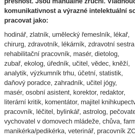
přesnost. Jsou manuálně zruční. Vládnou
komunikativnost a výrazné intelektuální s
pracovat jako:
hodinář, zlatník, umělecký řemeslník, lékař,
chirurg, zdravotník, lékárník, zdravotní sestra
rehabilitační pracovník, masér, dietolog,
zubař, ekolog, úředník, učitel, vědec, kněží,
analytik, výzkumník trhu, účetní, statistik,
daňový poradce, zahradník, učitel jógy,
masér, osobní asistent, korektor, redaktor,
literární kritik, komentátor, majitel knihkupect
pracovník, léčitel, bylinkář, astrolog, pečov
vychovatel v domovech mládeže, chůva, farm
manikérka/pedikérka, veterinář, pracovník Z