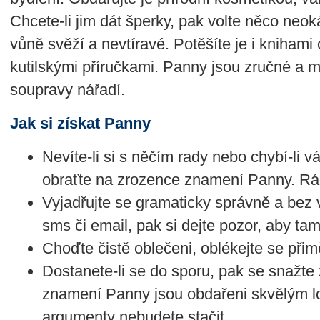
Chcete-li jim dát šperky, pak volte něco neok
vůně svěží a nevtíravé. Potěšíte je i knihami 
kutilskými příručkami. Panny jsou zručné a 
soupravy nářadí.
Jak si získat Panny
Nevíte-li si s něčím rady nebo chybí-li 
obraťte na zrozence znamení Panny. Rá
Vyjadřujte se gramaticky správně a bez v
sms či email, pak si dejte pozor, aby ta
Choďte čistě oblečeni, oblékejte se přim
Dostanete-li se do sporu, pak se snažte
znamení Panny jsou obdařeni skvělým l
argumenty nebudete stačit.