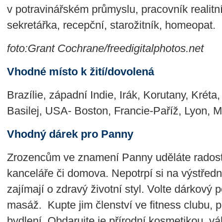
v potravinářském průmyslu, pracovník realitn
sekretářka, recepční, starožitník, homeopat.
foto:Grant Cochrane/freedigitalphotos.net
Vhodné místo k žití/dovolená
Brazílie, západní Indie, Irák, Korutany, Kréta
Basilej, USA- Boston, Francie-Paříž, Lyon, M
Vhodný dárek pro Panny
Zrozencům ve znamení Panny uděláte radost
kanceláře či domova. Nepotrpí si na výstředn
zajímají o zdravý životní styl. Volte dárkový
masáž. Kupte jim členství ve fitness clubu, p
bydlení. Obdarujte je přírodní kosmetikou, 