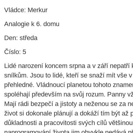
Vládce: Merkur
Analogie k 6. domu
Den: středa
Číslo: 5
Lidé narození koncem srpna a v září nepatří
snílkům. Jsou to lidé, kteří se snaží mít vše 
přehledné. Vládnoucí planetou tohoto znamen
spoléhají především na svůj rozum. Panny v
Mají rádi bezpečí a jistoty a neženou se za n
život si dokonale plánují a dokáží tím být až p
důkladnosti a pracovitosti svých cílů většino
naprogramování života jim obvykle nedává pří