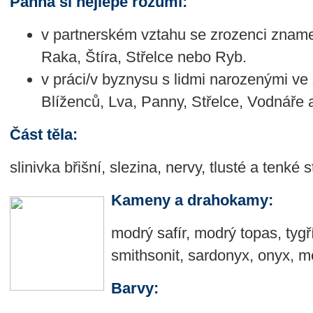
Panna si nejlépe rozumí:
v partnerském vztahu se zrozenci zname
Raka, Štíra, Střelce nebo Ryb.
v práci/v byznysu s lidmi narozenými v
Blíženců, Lva, Panny, Střelce, Vodnáře 
Část těla:
slinivka břišní, slezina, nervy, tlusté a tenké s
Kameny a drahokamy:
modrý safír, modrý topas, tygří
smithsonit, sardonyx, onyx, 
Barvy: