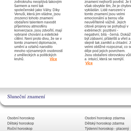
zvěrokruhu neoplývá takovým
znamení nejhorší pověst. Je 
šarmem a není tak
však obvykle tím, že je chybn
společenské jako Váhy. Díky
vykládán. Lidé narození v
Venuši, která jim vládne, jsou
tomto znamení jsou velmi
zrozenci tohoto znamení
emocionální a berou vše
obdařeni talentem navodit
neuvěřitelně vážně. Jejich
příjemnou atmosféru
citové projevy se pohybují v
konverzace, jsou zdvořilí, mají
extrémech: pozitivní -
vybrané chování a estetické
negativní, bílá - černá. Dokáž
cítění. Není proto divu, že se v
být zábavní, přátelští a vřelí a
tomto znamení diplomacie,
stejně tak zamlklí a chladní. 
umění a vztahů narodilo
velmi obtížné rozpoznat, co s
mnoho významných osobností
děje pod jejich povrchem.
z uměleckých a politických
Jsou obdařeni obrovskou vůl
kruhů.
Více
a intuicí, která se nemýlí.
Více
Sluneční znamení
Osobní horoskop
Osobní horoskop zdarma
Dětský horoskop
Dětský horoskop zdarma
Roční horoskop
Týdenní horoskop - placený