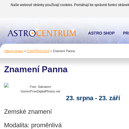
Naše webové stránky používají cookies. Pomáhají ke správné funkci stránek
ASTRO SHOP
PR
Hlavní strana
>
O ASTROLOGII
>
Znamení Panna
Znamení Panna
Foto: Salvatore
Vuono/FreeDigitalPhotos.net
23. srpna - 23. září
Zemské znamení
Modalita: proměnlivá