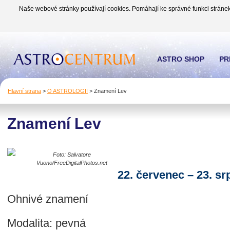
Naše webové stránky používají cookies. Pomáhají ke správné funkci stránek
ASTRO SHOP
PR
Hlavní strana
>
O ASTROLOGII
>
Znamení Lev
Znamení Lev
Foto: Salvatore
Vuono/FreeDigitalPhotos.net
22. červenec – 23. sr
Ohnivé znamení
Modalita: pevná