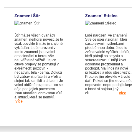
Znamení Štír
Znamení Střelec
Štír má ze všech dvanácti
Lidé narození ve znamení
znamení nejhorší pověst. Je to
Střelce jsou vizionáři, kteří
však obvykle tím, že je chybně
často svými myšlenkami
vykládán. Lidé narození v
předběhnou dobu. Jsou to
tomto znamení jsou velmi
zvěstovatelé vyšších ideálů,
emocionální a berou vše
kteří pátrají po smyslu a
neuvěřitelně vážně. Jejich
seberealizaci. Chtějí život
citové projevy se pohybují v
dokonale prozkoumat a
extrémech: pozitivní -
pochopit. Mají nos na nové
negativní, bílá - černá. Dokáží
příležitosti a jdou štěstí vstříc.
být zábavní, přátelští a vřelí a
Proto se jim obvykle v životě
stejně tak zamlklí a chladní. Je
daří. Pokud se jim zrovna ně
velmi obtížné rozpoznat, co se
nepovede, nepropadají skep
děje pod jejich povrchem.
a hned si najdou jiný
Jsou obdařeni obrovskou vůlí
cíl.
Více
a intuicí, která se nemýlí.
Více