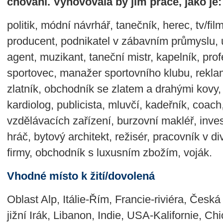
chování. Vyhovovala by jim práce, jako je:
politik, módní návrhář, tanečník, herec, tv/fil
producent, podnikatel v zábavním průmyslu,
agent, muzikant, taneční mistr, kapelník, prof
sportovec, manažer sportovního klubu, rekla
zlatník, obchodník se zlatem a drahými kovy, 
kardiolog, publicista, mluvčí, kadeřník, coach, 
vzdělávacích zařízení, burzovní makléř, inves
hráč, bytový architekt, režisér, pracovník v d
firmy, obchodník s luxusním zbožím, voják.
Vhodné místo k žití/dovolená
Oblast Alp, Itálie-Řím, Francie-riviéra, Česk
jižní Irák, Libanon, Indie, USA-Kalifornie, Ch