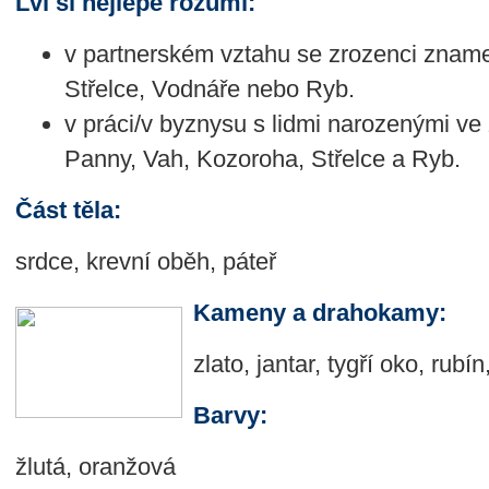
Lvi si nejlépe rozumí:
v partnerském vztahu se zrozenci znamen
Střelce, Vodnáře nebo Ryb.
v práci/v byznysu s lidmi narozenými ve
Panny, Vah, Kozoroha, Střelce a Ryb.
Část těla:
srdce, krevní oběh, páteř
Kameny a drahokamy:
zlato, jantar, tygří oko, rubín
Barvy:
žlutá, oranžová