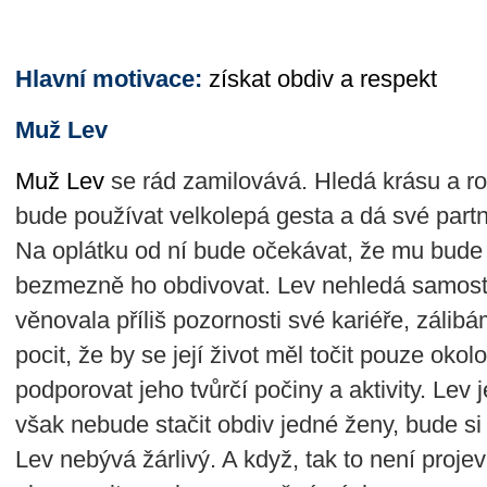
Hlavní motivace:
získat obdiv a respekt
Muž Lev
Muž Lev
se rád zamilovává. Hledá krásu a ro
bude používat velkolepá gesta a dá své partn
Na oplátku od ní bude očekávat, že mu bude
bezmezně ho obdivovat. Lev nehledá samost
věnovala příliš pozornosti své kariéře, zálibá
pocit, že by se její život měl točit pouze okol
podporovat jeho tvůrčí počiny a aktivity. Lev
však nebude stačit obdiv jedné ženy, bude si 
Lev nebývá žárlivý. A když, tak to není projev