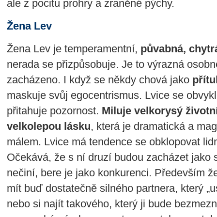
ale z pocitu prohry a zraněné pýchy.
Žena Lev
Žena Lev je temperamentní,
půvabná, chytr
nerada se přizpůsobuje. Je to výrazná osobno
zacházeno. I když se někdy chová jako
přít
maskuje svůj egocentrismus. Lvice se obvyk
přitahuje pozornost.
Miluje velkorysý životní
velkolepou lásku
, která je dramatická a mag
málem. Lvice má tendence se obklopovat lidmi, k
Očekává, že s ní druzí budou zacházet jako 
nečiní, bere je jako konkurenci. Především ž
mít buď dostatečně silného partnera, který „us
nebo si najít takového, který ji bude bezmezn