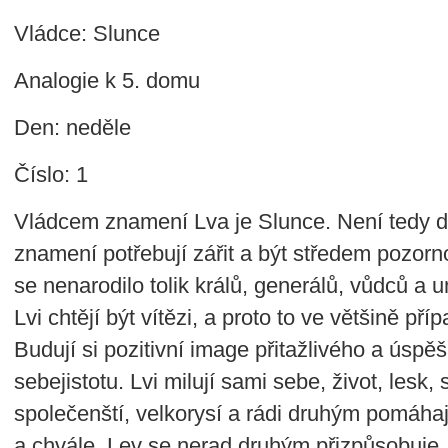
Vládce: Slunce
Analogie k 5. domu
Den: neděle
Číslo: 1
Vládcem znamení Lva je Slunce. Není tedy di
znamení potřebují zářit a být středem pozor
se nenarodilo tolik králů, generálů, vůdců a
Lvi chtějí být vítězi, a proto to ve většině p
Budují si pozitivní image přitažlivého a úspě
sebejistotu. Lvi milují sami sebe, život, lesk,
společenští, velkorysí a rádi druhým pomáhají
a chvále. Lev se nerad druhým přizpůsobuje