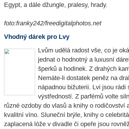
Egypt, a dále džungle, pralesy, hrady.
foto:franky242/freedigitalphotos.net
Vhodný dárek pro Lvy
Lvům udělá radost vše, co je ok
jednat o hodnotný a luxusní dár
šperků a hodinek. Z drahých kam
Nemáte-li dostatek peněz na dra
nápadnou bižuterii. Lvi jsou rádi
výstředností. Z parfémů volte si
různé ozdoby do vlasů a knihy o rodičovství 
kvalitní víno. Sluneční brýle, knihy o celebri
zaplacená lóže v divadle či opeře jsou rovně