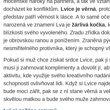
mocenské nároky na partnera, a tak ve vzta
docházet ke konfliktům.
Lvice je věrná
, prot
představ patří věrnost k lásce. A to samé oč
narozená ve znamení Lva je
žárlivá kočka
, 
blízkosti svého vyvoleného. Zradu zřídka do
je obrovskou ranou a ponížením. Zraněná pý
nesmiřitelného protivníka, který je schopný v
Pokud si muž chce získat srdce Lvice, pak j
musí ji zahrnovat komplimenty a dovolit jí, aby
aktivitu, kde využije svého kreativního nadán
schopnosti ovlivňovat lidi. Když si Lvice naj
bude moci zářit, pak se z ní stane věrná a ve
skvělou matkou a bude svého muže zahrnova