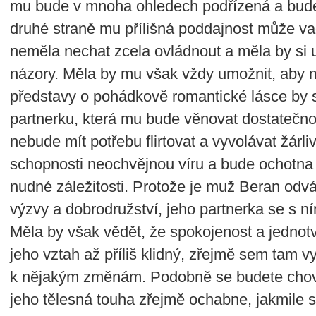
mu bude v mnoha ohledech podřízená a bude
druhé straně mu přílišná poddajnost může vad
neměla nechat zcela ovládnout a měla by si u
názory. Měla by mu však vždy umožnit, aby m
představy o pohádkově romantické lásce by s
partnerku, která mu bude věnovat dostatečn
nebude mít potřebu flirtovat a vyvolávat žárli
schopnosti neochvějnou víru a bude ochotna z
nudné záležitosti. Protože je muž Beran odv
výzvy a dobrodružství, jeho partnerka se s 
Měla by však vědět, že spokojenost a jednotv
jeho vztah až příliš klidný, zřejmě sem tam v
k nějakým změnám. Podobně se budete chovat
jeho tělesná touha zřejmě ochabne, jakmile se