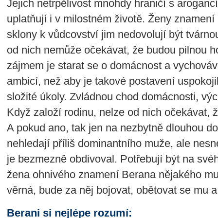
Jejich netrpělivost mnohdy hraničí s aroganc
uplatňují i v milostném životě. Ženy znamení B
sklony k vůdcovství jim nedovolují být tvárn
od nich nemůže očekávat, že budou pilnou h
zájmem je starat se o domácnost a vychovávat 
ambicí, než aby je takové postavení uspokojil
složité úkoly. Zvládnou chod domácnosti, výc
Když založí rodinu, nelze od nich očekávat, 
A pokud ano, tak jen na nezbytně dlouhou 
nehledají příliš dominantního muže, ale nesn
je bezmezně obdivoval. Potřebují být na svéh
žena ohnivého znamení Berana nějakého mu
věrná, bude za něj bojovat, obětovat se mu 
Berani si nejlépe rozumí: