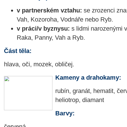
v partnerském vztahu:
se zrozenci zna
Vah, Kozoroha, Vodnáře nebo Ryb.
v práci/v byznysu:
s lidmi narozenými 
Raka, Panny, Vah a Ryb.
Část těla:
hlava, oči, mozek, obličej.
Kameny a drahokamy:
rubín, granát, hematit, če
heliotrop, diamant
Barvy:
červená