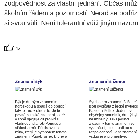
zodpovědnost za vlastní jednání. Občas může
školním řádem a pozorností. Nerad se podřizu
si svou vůli. Není tolerantní vůči jiným názor
45
Znamení Býk
Znamení Blíženci
Býk je druhým znamením
Symbolem znamení Blíženců
horoskopu a spadá do období,
jsou dvojčata z řecké mytolo
kdy je jaro v plné síle. Je to
Kastor a Pollux. Jeden byl
pevné zemské znamení, které
obyčejný smrtelník, druhý byl
v sobě spojuje cit pro krásu
nesmrtelný. Tak i jedinci
vládnoucí planety Venuše a
zrození v tomto znamení se
stálost země. Představte si
vyznačují jistou dualitou a
býka, který je symbolem tohoto
rozpolceností. Je to znamení
znamení. Působí silně, klidně a
vzdušné a proměnlivé,