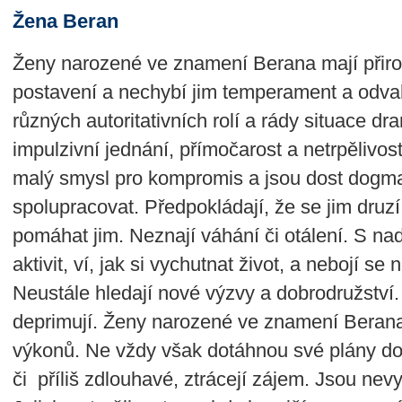
Žena Beran
Ženy narozené ve znamení Berana mají přiro
postavení a nechybí jim temperament a odvah
různých autoritativních rolí a rády situace dra
impulzivní jednání, přímočarost a netrpělivost.
malý smysl pro kompromis a jsou dost dogma
spolupracovat. Předpokládají, že se jim druz
pomáhat jim. Neznají váhání či otálení. S na
aktivit, ví, jak si vychutnat život, a nebojí 
Neustále hledají nové výzvy a dobrodružství. 
deprimují. Ženy narozené ve znamení Beran
výkonů. Ne vždy však dotáhnou své plány d
či příliš zdlouhavé, ztrácejí zájem. Jsou nev