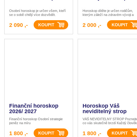
Osobní horoskop je určen všem, kteří
Horoskop dítěte je určen rodičům,
se o sobě chtějí více dozvědět.
kterým záleží na zdravém vývoji a
spokojenosti dítěte.
2 090 ,-
2 000 ,-
Finanční horoskop
Horoskop Váš
2026/ 2027
neviditelný strop
Finanční horoskop Osobní strategie
VÁŠ NEVIDITELNÝ STROP Poznejt
peněz na míru
co vás skutečně brzdí Každý člověk
sobě nese potenciál. Ne každý ho al
dokáže naplno využít. Často nás
1 800 ,-
1 800 ,-
neomezují okolnosti, druzí lidé ani