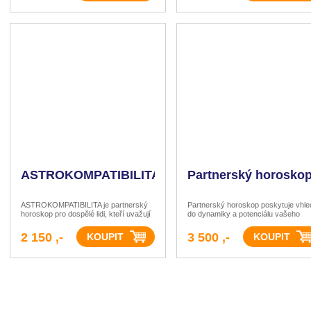
nedostatek příležitostí,
ASTROKOMPATIBILITA
Partnerský horosko
ASTROKOMPATIBILITA je partnerský
Partnerský horoskop poskytuje vhle
horoskop pro dospělé lidi, kteří uvažují
do dynamiky a potenciálu vašeho
o novém vztahu, anebo jsou ve vztahu
spojení na základě astrologického
krátce a mají pochybnosti.
porovnání.
2 150 ,-
3 500 ,-