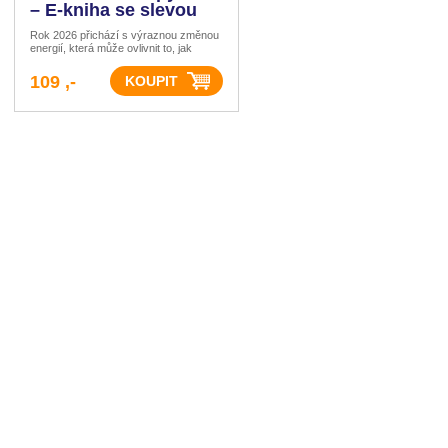
– E-kniha se slevou
Rok 2026 přichází s výraznou změnou
energií, která může ovlivnit to, jak
přemýšlíme, pracujeme i žijeme. Tahle
E-kniha vám nabízí víc než jen seznam
109 ,-
astrologických událostí. Je to