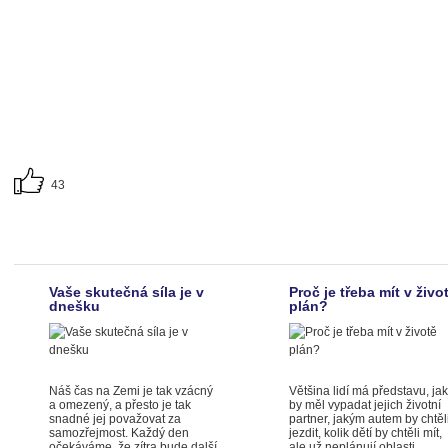
43
Vaše skutečná síla je v
Proč je třeba mít v živo
dnešku
plán?
Náš čas na Zemi je tak vzácný
Většina lidí má představu, jak
a omezený, a přesto je tak
by měl vypadat jejich životní
snadné jej považovat za
partner, jakým autem by chtěl
samozřejmost. Každý den
jezdit, kolik dětí by chtěli mít,
očekáváme, že zítra bude další
ale už neplánují oblasti