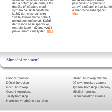
den a potom přijde další, a tak
psychického a fyzického
dnešku přikládáme menší
zdraví, vzdělání, práce, karié
význam. Ve skutečnosti má
a finančního zabezpečení.
každý den mocnou jiskru
Více
Světla, kterou máme odhalit,
pokud pochopíme jak. Každý
den v sobě nese specifické
energie, které můžeme využít
právě jenom v určitý den.
Více
Sluneční znamení
Osobní horoskop
Osobní horoskop zdarma
Dětský horoskop
Dětský horoskop zdarma
Roční horoskop
Týdenní horoskop - placený
Osobní konzultace
Měsíční horoskop
Tříletý horoskop
Denní horoskop zdarma
Horoskop vhodného okamžiku