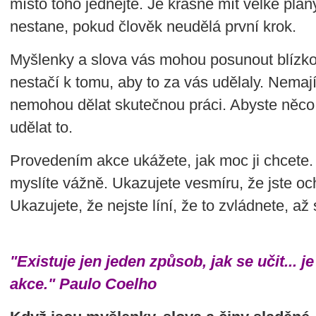
místo toho jednejte. Je krásné mít velké plán
nestane, pokud člověk neudělá první krok.
Myšlenky a slova vás mohou posunout blízko 
nestačí k tomu, aby to za vás udělaly. Nemají
nemohou dělat skutečnou práci. Abyste něco 
udělat to.
Provedením akce ukážete, jak moc ji chcete.
myslíte vážně. Ukazujete vesmíru, že jste och
Ukazujete, že nejste líní, že to zvládnete, až
"Existuje jen jeden způsob, jak se učit... j
akce."
Paulo Coelho