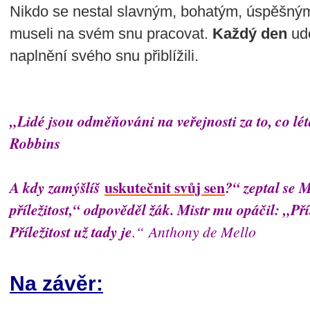
Nikdo se nestal slavným, bohatým, úspěšný
museli na svém snu pracovat.
Každý den
udě
naplnění svého snu přiblížili.
„Lidé jsou odměňováni na veřejnosti za to, co lé
Robbins
uskutečnit svůj sen
A kdy zamýšlíš
?“ zeptal se 
příležitost,“ odpověděl žák. Mistr mu opáčil: „Pří
Příležitost už tady je
.“ Anthony de Mello
Na závěr: