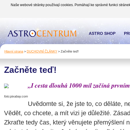
Naše webové stránky používají cookies. Pomáhají ke správné funkci stránek
ASTRO SHOP
PR
Hlavní strana
>
DUCHOVNÍ ČLÁNKY
>
Začněte teď!
Začněte teď!
„I cesta dlouhá 1000 mil začíná prvním
foto:pixabay.com
Uvědomte si, že jste to, co děláte, ne
Vědět, co chcete, a mít vizi je důležité. Zásad
Zkraťte tedy čas, který věnujete přemýšlení n