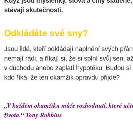
Když jsou myšlenky, slova a činy sladěné
stávají skutečností.
Odkládáte své sny?
Jsou lidé, kteří odkládají naplnění svých přání
nemají rádi, a říkají si, že si splní svůj sen, 
v důchodu anebo zaplatí hypotéku. Budou si u
kdo říká, že ten okamžik opravdu přijde?
„V každém okamžiku může rozhodnutí, které učin
života.“
Tony Robbins