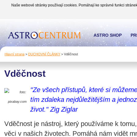
Naše webové stránky používají cookies. Pomáhají ke správné funkci stránek
ASTRO SHOP
PR
Hlavní strana
>
DUCHOVNÍ ČLÁNKY
>
Vděčnost
Vděčnost
"Ze všech přístupů, které si můžeme 
foto:
tím zdaleka nejdůležitějším a jedno
pixabay.com
život." Zig Ziglar
Vděčnost je nástroj, který používáme k tomu
věci v našich životech. Pomáhá nám vidět mn