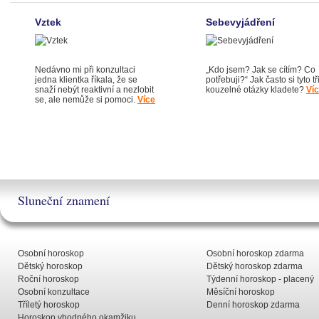
Vztek
Sebevyjádření
Nedávno mi při konzultaci
„Kdo jsem? Jak se cítím? Co
jedna klientka říkala, že se
potřebuji?“ Jak často si tyto tř
snaží nebýt reaktivní a nezlobit
kouzelné otázky kladete?
Ví
se, ale nemůže si pomoci.
Více
Sluneční znamení
Osobní horoskop
Osobní horoskop zdarma
Dětský horoskop
Dětský horoskop zdarma
Roční horoskop
Týdenní horoskop - placený
Osobní konzultace
Měsíční horoskop
Tříletý horoskop
Denní horoskop zdarma
Horoskop vhodného okamžiku