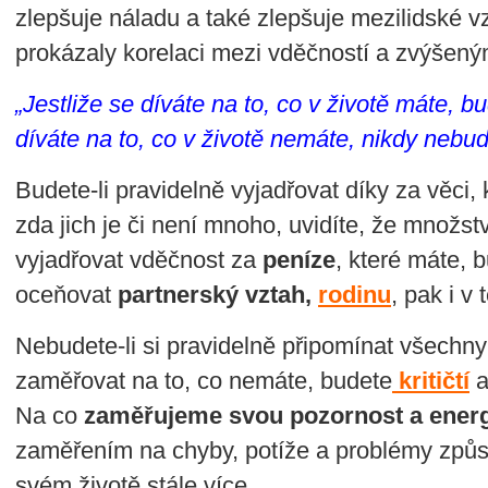
zlepšuje náladu a také zlepšuje mezilidské v
prokázaly korelaci mezi vděčností a zvýšen
„Jestliže se díváte na to, co v životě máte, bu
díváte na to, co v životě nemáte, nikdy nebu
Budete-li pravidelně vyjadřovat díky za věci,
zda jich je či není mnoho, uvidíte, že množstv
vyjadřovat vděčnost za
peníze
, které máte, b
oceňovat
partnerský vztah,
rodinu
, pak i v
Nebudete-li si pravidelně připomínat všechny
zaměřovat na to, co nemáte, budete
kritičtí
a
Na co
zaměřujeme svou pozornost a energi
zaměřením na chyby, potíže a problémy způso
svém životě stále více.