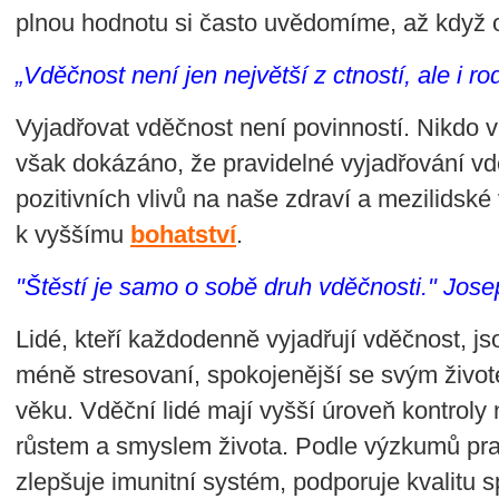
plnou hodnotu si často uvědomíme, až když o
„Vděčnost není jen největší z ctností, ale i r
Vyjadřovat vděčnost není povinností. Nikdo v
však dokázáno, že pravidelné vyjadřování v
pozitivních vlivů na naše zdraví a mezilidsk
k vyššímu
bohatství
.
"Štěstí je samo o sobě druh vděčnosti." Jo
Lidé, kteří každodenně vyjadřují vděčnost, jso
méně stresovaní, spokojenější se svým život
věku. Vděční lidé mají vyšší úroveň kontrol
růstem a smyslem života. Podle výzkumů pra
zlepšuje imunitní systém, podporuje kvalitu s