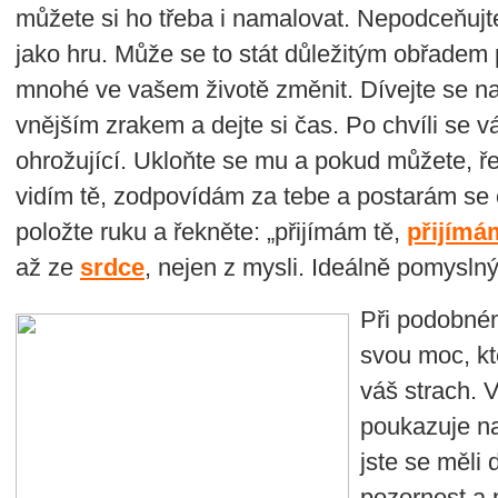
můžete si ho třeba i namalovat. Nepodceňujt
jako hru. Může se to stát důležitým obřadem
mnohé ve vašem životě změnit. Dívejte se na 
vnějším zrakem a dejte si čas. Po chvíli se v
ohrožující. Ukloňte se mu a pokud můžete, ře
vidím tě, zodpovídám za tebe a postarám se 
položte ruku a řekněte: „přijímám tě,
přijímá
až ze
srdce
, nejen z mysli. Ideálně pomysln
Při podobném
svou moc, k
váš strach. 
poukazuje na
jste se měli
pozornost a 