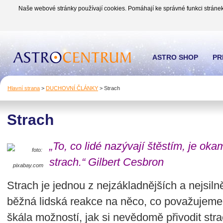
Naše webové stránky používají cookies. Pomáhají ke správné funkci stránek
ASTRO SHOP
PR
Hlavní strana
>
DUCHOVNÍ ČLÁNKY
>
Strach
Strach
„To, co lidé nazývají štěstím, je ok
foto:
strach.“ Gilbert Cesbron
pixabay.com
Strach je jednou z nejzákladnějších a nejsiln
běžná lidská reakce na něco, co považujeme z
škála možností, jak si nevědomě přivodit str