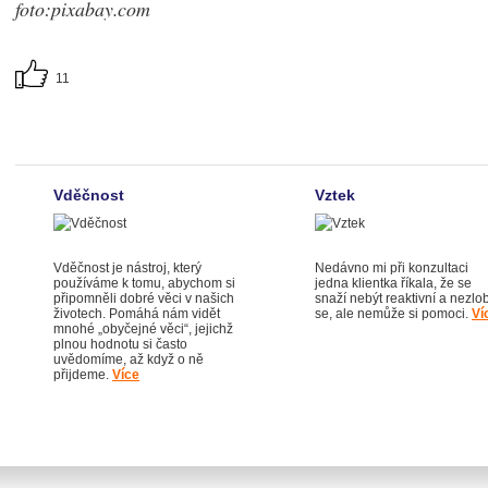
foto:pixabay.com
11
Vděčnost
Vztek
Vděčnost je nástroj, který
Nedávno mi při konzultaci
používáme k tomu, abychom si
jedna klientka říkala, že se
připomněli dobré věci v našich
snaží nebýt reaktivní a nezlob
životech. Pomáhá nám vidět
se, ale nemůže si pomoci.
Ví
mnohé „obyčejné věci“, jejichž
plnou hodnotu si často
uvědomíme, až když o ně
přijdeme.
Více