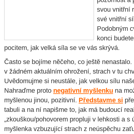
svou vnitřní
své vnitřní sí
Podobným cvi
konci budet
pocitem, jak velká síla se ve vás skrývá.
Často se bojíme něčeho, co ještě nenastalo.
v žádném aktuálním ohrožení, strach v tu chv
Uvědomujme si neustále, jak velkou sílu na
Nahraďme proto
negativní myšlenku
na mož
myšlenou jinou, pozitivní.
Představme si
pře
tabuli a na ní napišme to, jak má budoucí rea
„zkouškou/pohovorem propluji v lehkosti a s
myšlenka vzbuzující strach z neúspěchu zať