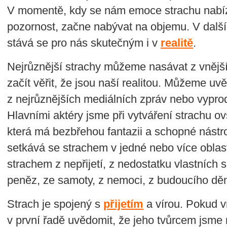
V momentě, kdy se nám emoce strachu nabíz
pozornost, začne nabývat na objemu. V dal
stává se pro nás skutečným i v
realitě
.
Nejrůznější strachy můžeme nasávat z vněj
začít věřit, že jsou naší realitou. Můžeme uvě
z nejrůznějších mediálních zpráv nebo vypro
Hlavními aktéry jsme při vytváření strachu 
která má bezbřehou fantazii a schopné nástro
setkává se strachem v jedné nebo více oblas
strachem z nepřijetí, z nedostatku vlastních 
peněz, ze samoty, z nemoci, z budoucího děn
Strach je spojený s
přijetím
a vírou. Pokud v
v první řadě uvědomit, že jeho tvůrcem jsme 