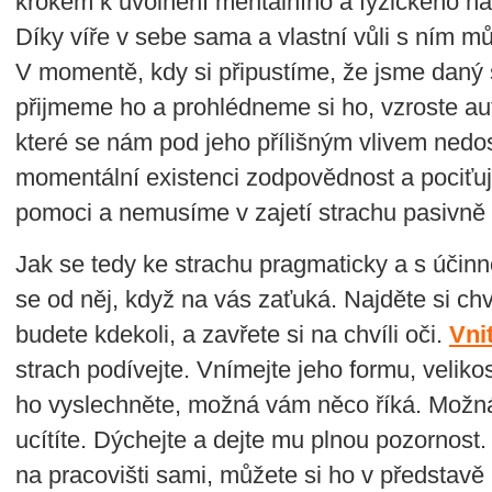
krokem k uvolnění mentálního a fyzického nap
Díky víře v sebe sama a vlastní vůli s ním m
V momentě, kdy si připustíme, že jsme daný s
přijmeme ho a prohlédneme si ho, vzroste aut
které se nám pod jeho přílišným vlivem nedo
momentální existenci zodpovědnost a pociť
pomoci a nemusíme v zajetí strachu pasivně 
Jak se tedy ke strachu pragmaticky a s účinn
se od něj, když na vás zaťuká. Najděte si chv
budete kdekoli, a zavřete si na chvíli oči.
Vni
strach podívejte. Vnímejte jeho formu, veliko
ho vyslechněte, možná vám něco říká. Možná n
ucítíte. Dýchejte a dejte mu plnou pozornost
na pracovišti sami, můžete si ho v představě u