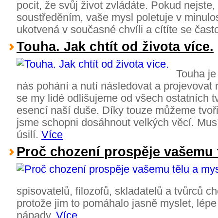
pocit, že svůj život zvládáte. Pokud nejste
soustředěním, vaše mysl poletuje v minulo
ukotvená v současné chvíli a cítíte se čas
Touha. Jak chtít od života více.
Touha je 
nás pohání a nutí následovat a projevovat 
se my lidé odlišujeme od všech ostatních t
esencí naší duše. Díky touze můžeme tvořit
jsme schopni dosáhnout velkých věcí. Musí
úsilí.
Více
Proč chození prospěje vašemu t
spisovatelů, filozofů, skladatelů a tvůrců c
protože jim to pomáhalo jasně myslet, lépe
nápady.
Více