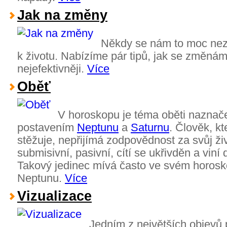
Jak na změny
Někdy se nám to moc nez
k životu. Nabízíme pár tipů, jak se změnám
nejefektivněji.
Více
Oběť
V horoskopu je téma oběti naznač
postavením
Neptunu
a
Saturnu
. Člověk, kt
stěžuje, nepřijímá zodpovědnost za svůj ži
submisivní, pasivní, cítí se ukřivděn a vin
Takový jedinec mívá často ve svém horosk
Neptunu.
Více
Vizualizace
Jedním z největších objevů p