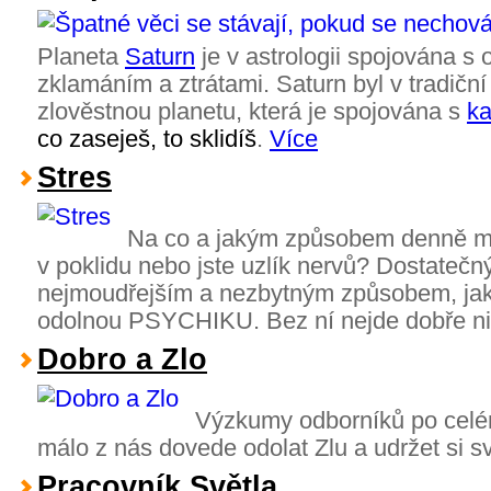
Planeta
Saturn
je v astrologii spojována 
zklamáním a ztrátami. Saturn byl v tradiční
zlověstnou planetu, která je spojována s
k
co zaseješ, to sklidíš
.
Více
Stres
Na co a jakým způsobem denně my
v poklidu nebo jste uzlík nervů? Dostatečn
nejmoudřejším a nezbytným způsobem, jak
odolnou PSYCHIKU. Bez ní nejde dobře nic
Dobro a Zlo
Výzkumy odborníků po celém
málo z nás dovede odolat Zlu a udržet si 
Pracovník Světla