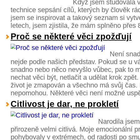
Když jsem studovala v
technice sepsání cílů, kterých by člověk r
jsem se inspirovat a takový seznam si vytvoř
letech, jsem zjistila, že mám splněno přes
Proč se některé věci zpožďují
Není snad
nejde podle našich představ. Pokud se u vá
snadno nebo něco nevyšlo vůbec, pak to 
nechat věci být, netlačit a udělat krok zpět
život je zmapován a všechno má svůj čas. 
nepomohou. Některé věci není možné usp
Citlivost je dar, ne prokletí
Narodila jsem
přirozeně velmi citlivá. Moje emocionální p
pohybovaly v extrémech, od radosti po sm