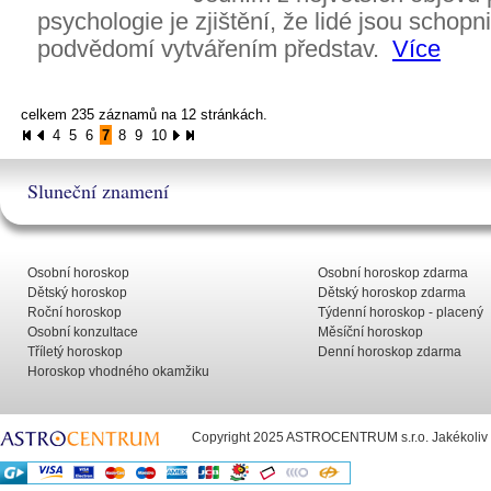
psychologie je zjištění, že lidé jsou schopn
podvědomí vytvářením představ.
Více
celkem 235 záznamů na 12 stránkách.
4
5
6
7
8
9
10
Sluneční znamení
Osobní horoskop
Osobní horoskop zdarma
Dětský horoskop
Dětský horoskop zdarma
Roční horoskop
Týdenní horoskop - placený
Osobní konzultace
Měsíční horoskop
Tříletý horoskop
Denní horoskop zdarma
Horoskop vhodného okamžiku
Copyright 2025 ASTROCENTRUM s.r.o. Jakékoliv už