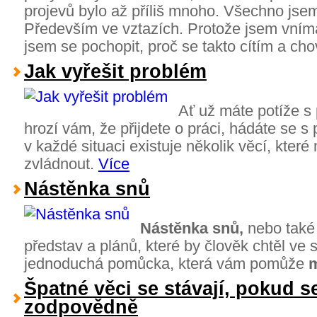
projevů bylo až příliš mnoho. Všechno jse
Především ve vztazích. Protože jsem vníma
jsem se pochopit, proč se takto cítím a c
Jak vyřešit problém
Ať už máte potíže s
hrozí vám, že přijdete o práci, hádáte se s 
v každé situaci existuje několik věcí, které
zvládnout.
Více
Nástěnka snů
Nástěnka snů,
nebo tak
představ a plánů, které by člověk chtěl ve s
jednoduchá pomůcka, která vám pomůže
m
Špatné věci se stávají, pokud 
zodpovědně