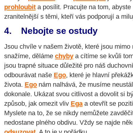
prohloubit
a posílit. Pracujte na tom, abyste b
zranitelnější s těmi, kteří vás podporují a miluj
4. Nebojte se ostudy
Jsou chvíle v našem životě, které jsou mimo n
snažíme, děláme
chyby
a cítíme se kvůli to
jsou trapné situace důležité pro náš duchovní
odbourávat naše
Ego
, které je hlavní překá
života.
Ego
nám nalhává, že musíme neustále
dokonale. Ukázat svou citlivost a dovolit si bý
způsob, jak omezit vliv
Ega
a otevřít se pozi
Myslete na to, že se nikdy nemůžete zavděč
nedostane plného obdivu. Vždy se najde ně
odsuzovat
. A to je v pořádku.