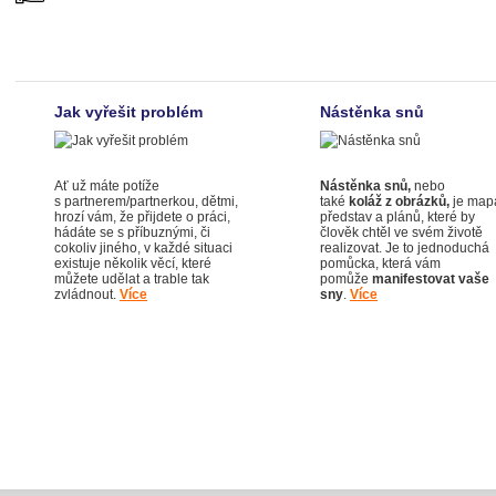
Jak vyřešit problém
Nástěnka snů
Ať už máte potíže
Nástěnka snů,
nebo
s partnerem/partnerkou, dětmi,
také
koláž z obrázků,
je map
hrozí vám, že přijdete o práci,
představ a plánů, které by
hádáte se s příbuznými, či
člověk chtěl ve svém životě
cokoliv jiného, v každé situaci
realizovat. Je to jednoduchá
existuje několik věcí, které
pomůcka, která vám
můžete udělat a trable tak
pomůže
manifestovat vaše
zvládnout.
Více
sny
.
Více