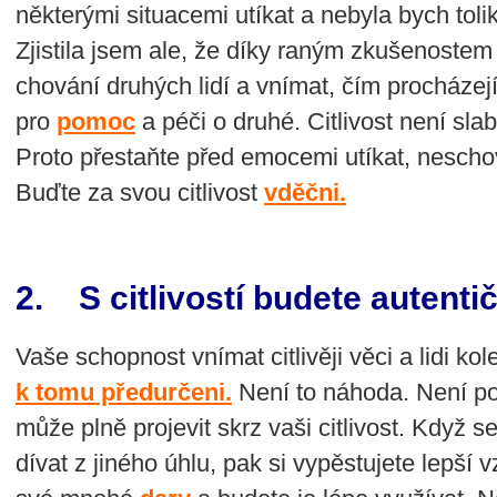
některými situacemi utíkat a nebyla bych tol
Zjistila jsem ale, že díky raným zkušenoste
chování druhých lidí a vnímat, čím procházej
pro
pomoc
a péči o druhé. Citlivost není sla
Proto přestaňte před emocemi utíkat, nescho
Buďte za svou citlivost
vděčni.
2. S citlivostí budete autentič
Vaše schopnost vnímat citlivěji věci a lidi k
k tomu předurčeni.
Není to náhoda. Není po
může plně projevit skrz vaši citlivost. Když s
dívat z jiného úhlu, pak si vypěstujete lepší