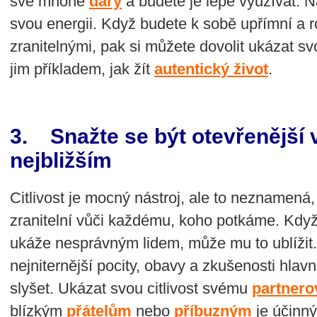
své mnohé
dary
a budete je lépe využívat. N
svou energii. Když budete k sobě upřímní a 
zranitelnými, pak si můžete dovolit ukázat sv
jim příkladem, jak žít
autentický život
.
3. Snažte se být otevřenější
nejbližším
Citlivost je mocný nástroj, ale to neznamená
zranitelní vůči každému, koho potkáme. Když
ukáže nesprávným lidem, může mu to ublížit. 
nejniternější pocity, obavy a zkušenosti hlavně
slyšet. Ukázat svou citlivost svému
partnero
blízkým
přátelům
nebo
příbuzným
je účinn