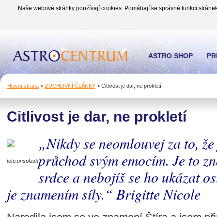
Naše webové stránky používají cookies. Pomáhají ke správné funkci stránek
ASTRO SHOP
PR
Hlavní strana
>
DUCHOVNÍ ČLÁNKY
>
Citlivost je dar, ne prokletí
Citlivost je dar, ne prokletí
„Nikdy se neomlouvej za to, že 
průchod svým emocím. Je to zn
foto:unsplash
srdce a nebojíš se ho ukázat o
je znamením síly.“ Brigitte Nicole