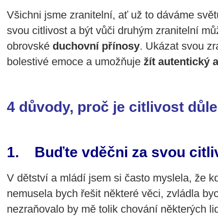
Všichni jsme zranitelní, ať už to dáváme světu 
svou citlivost a být vůči druhým zranitelní m
obrovské
duchovní přínosy
. Ukázat svou z
bolestivé emoce a umožňuje
žít autentický 
4 důvody, proč je citlivost důle
1. Buďte vděčni za svou citli
V dětství a mládí jsem si často myslela, že k
nemusela bych řešit některé věci, zvládla b
nezraňovalo by mě tolik chování některých l