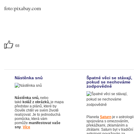
foto:pixabay.com
68
Nástěnka snů
Špatné věci se stávají,
pokud se nechováme
zodpovědně
Nástěnka snů,
nebo
také
koláž z obrázků,
je mapa
představ a plánů, které by
člověk chtěl ve svém životě
realizovat. Je to jednoduchá
Planeta
Saturn
je v astrologii
pomůcka, která vám
spojována s omezováním,
pomůže
manifestovat vaše
překážkami, zklamáním a
sny
.
Více
ztrátami. Saturn byl v tradiční
astrologii považován za