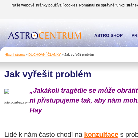
Naše webové stránky používají cookies. Pomáhají ke správné funkci stránek
ASTRO SHOP
PR
Hlavní strana
>
DUCHOVNÍ ČLÁNKY
>
Jak vyřešit problém
Jak vyřešit problém
„Jakákoli tragédie se může obrátit
ní přistupujeme tak, aby nám mohl
foto:pixabay.com
Hay
Lidé k nám často chodí na
konzultace
s prob