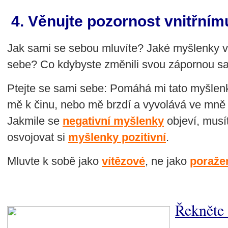
4.
Věnujte pozornost vnitřním
Jak sami se sebou mluvíte? Jaké myšlenky v
sebe? Co kdybyste změnili svou zápornou sa
Ptejte se sami sebe: Pomáhá mi tato myšlenk
mě k činu, nebo mě brzdí a vyvolává ve mně
Jakmile se
negativní myšlenky
objeví, musít
osvojovat si
myšlenky pozitivní
.
Mluvte k sobě jako
vítězové
, ne jako
poražen
Řekněte 