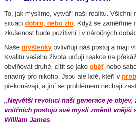
To, jak myslíme, vytváří naši realitu. Všichn
situaci
dobro, nebo zlo
. Když se zaměříme na
zkušenost bude pozitivní i v náročných dobá
Naše
myšlenky
ovlivňují náš postoj a mají vl
Kvalitu vašeho života určují reakce na překáž
obviňovat druhé, cítit se jako
oběť
nebo sabot
snadný pro nikoho. Jsou ale lidé, kteří v
prob
překonávají, a jiní se problémem nechají zast
„Největší revolucí naší generace je objev
vnitřních postojů své mysli změnit vnější 
William James