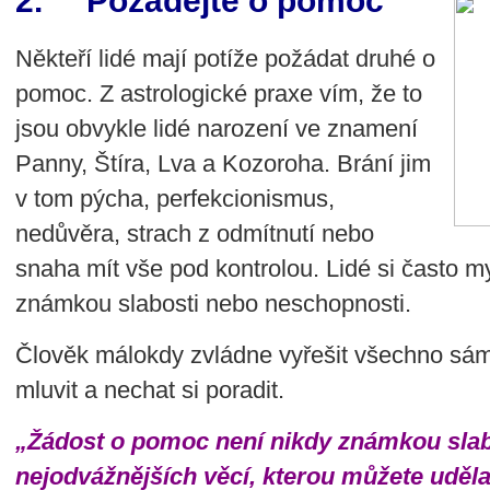
2. Požádejte o pomoc
Někteří lidé mají potíže požádat druhé o
pomoc. Z astrologické praxe vím, že to
jsou obvykle lidé narození ve znamení
Panny, Štíra, Lva a Kozoroha. Brání jim
v tom pýcha, perfekcionismus,
nedůvěra, strach z odmítnutí nebo
snaha mít vše pod kontrolou. Lidé si často m
známkou slabosti nebo neschopnosti.
Člověk málokdy zvládne vyřešit všechno sám.
mluvit a nechat si poradit.
„Žádost o pomoc není nikdy známkou slabo
nejodvážnějších věcí, kterou můžete uděla