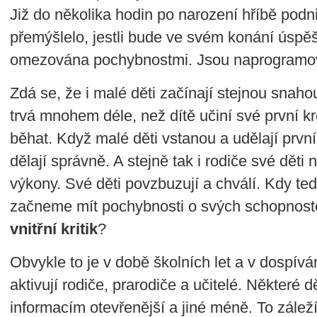
Již do několika hodin po narození hříbě podni
přemýšlelo, jestli bude ve svém konání úspěšn
omezována pochybnostmi. Jsou naprogramová
Zdá se, že i malé děti začínají stejnou snahou
trvá mnohem déle, než dítě učiní své první k
běhat. Když malé děti vstanou a udělají první 
dělají správně. A stejně tak i rodiče své děti
výkony. Své děti povzbuzují a chválí. Kdy te
začneme mít pochybnosti o svých schopnost
vnitřní kritik
?
Obvykle to je v době školních let a v dospív
aktivují rodiče, prarodiče a učitelé. Některé 
informacím otevřenější a jiné méně. To záleží