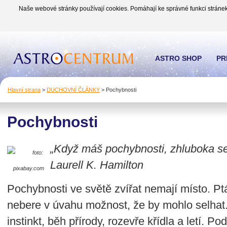
Naše webové stránky používají cookies. Pomáhají ke správné funkci stránek
ASTRO SHOP
PR
Hlavní strana
>
DUCHOVNÍ ČLÁNKY
>
Pochybnosti
Pochybnosti
„Když máš pochybnosti, zhluboka se
foto:
Laurell K. Hamilton
pixabay.com
Pochybnosti ve světě zvířat nemají místo. Ptáč
nebere v úvahu možnost, že by mohlo selhat
instinkt, běh přírody, rozevře křídla a letí. P