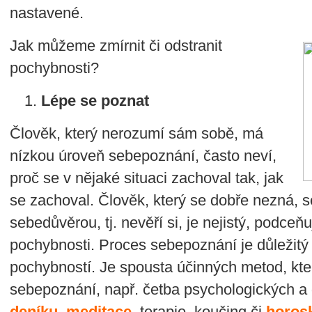
nastavené.
Jak můžeme zmírnit či odstranit
pochybnosti?
Lépe se poznat
Člověk, který nerozumí sám sobě, má
nízkou úroveň sebepoznání, často neví,
proč se v nějaké situaci zachoval tak, jak
se zachoval. Člověk, který se dobře nezná, s
sebedůvěrou, tj. nevěří si, je nejistý, podceň
pochybnosti. Proces sebepoznání je důležitý
pochybností. Je spousta účinných metod, kt
sebepoznání, např. četba psychologických a
deníku
,
meditace
, terapie, koučing či
horos