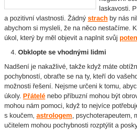
laskavosti. P
a pozitivní vlastnosti. Žádný
strach
by nás ni
abychom si mysleli, že na něco nestačíme. K
úkol, který by měl objevit a naplnit svůj
poten
Obklopte se vhodnými lidmi
Nadšení je nakažlivé, takže když máte obtížné
pochybností, obraťte se na ty, kteří do vašeh
možnosti řešení. Nejsme určeni k tomu, aby
úkoly.
Přátelé
nebo příbuzní mohou být obro
mohou nám pomoci, když to nejvíce potřebuje
s koučem,
astrologem
, psychoterapeutem, 
učitelem mohou pochybnosti rozptýlit a posky