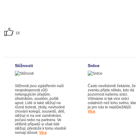
16
Stížnosti
Srdce
Stížnosti jsou vyjádřením naší
Často nevědomě čekáme, že
nespokojenosti vůči
zvenku přijde někdo, kdo dá
nefungujícím úřadům,
pozornost našemu srdci.
úředníkům, soudům, poště
Všímáme si tak více srdcí
apod. Lidé si také stěžují na
ostatních než toho svého, kte
různé bolesti, ztráty, nevhodné
je pro nás to nejdůležitější.
chování kolegů, sousedů, dětí,
Více
stěžují si na své zaměstnání,
počasí nebo na partnera. Ve
většině případů si však lidé
stěžují, přestože k tomu vlastně
nemají důvod.
Více