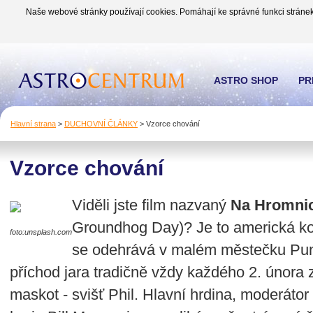
Naše webové stránky používají cookies. Pomáhají ke správné funkci stránek
ASTRO SHOP
PR
Hlavní strana
>
DUCHOVNÍ ČLÁNKY
>
Vzorce chování
Vzorce chování
Viděli jste film nazvaný
Na Hromnic
Groundhog Day)? Je to americká ko
foto:unsplash.com
se odehrává v malém městečku Punx
příchod jara tradičně vždy každého 2. února 
maskot - svišť Phil. Hlavní hrdina, moderátor