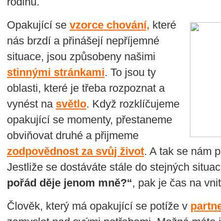
rodinu.
Opakující se
vzorce chování,
které
nás brzdí a přinášejí nepříjemné
situace, jsou způsobeny našimi
stinnými stránkami
. To jsou ty
oblasti, které je třeba rozpoznat a
vynést na
světlo
. Když rozklíčujeme
opakující se momenty, přestaneme
obviňovat druhé a přijmeme
zodpovědnost za svůj život
. A tak se nám p
Jestliže se dostáváte stále do stejných situací
pořád děje jenom mně?“
, pak je čas na vni
Člověk, který má opakující se potíže v
partn