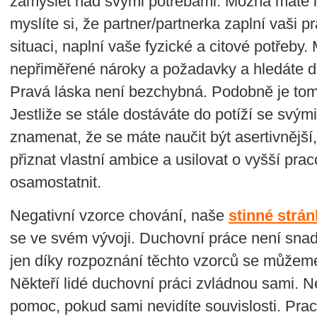
zamyslet nad svými potřebami. Možná máte i
myslíte si, že partner/partnerka zaplní vaši p
situaci, naplní vaše fyzické a citové potřeby
nepřiměřené nároky a požadavky a hledáte do
Pravá láska není bezchybná. Podobně je to
Jestliže se stále dostáváte do potíží se svý
znamenat, že se máte naučit být asertivnější, 
přiznat vlastní ambice a usilovat o vyšší pra
osamostatnit.
Negativní vzorce chování, naše
stinné strá
se ve svém vývoji. Duchovní práce není snad
jen díky rozpoznání těchto vzorců se můžem
Někteří lidé duchovní práci zvládnou sami. N
pomoc, pokud sami nevidíte souvislosti. Pra