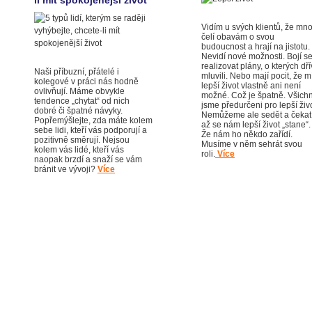
li mít spokojenější život
Vidím u svých klientů, že mno
čelí obavám o svou
budoucnost a hrají na jistotu.
Nevidí nové možnosti. Bojí s
realizovat plány, o kterých dř
Naši příbuzní, přátelé i
mluvili. Nebo mají pocit, že mí
kolegové v práci nás hodně
lepší život vlastně ani není
ovlivňují. Máme obvykle
možné. Což je špatně. Všichn
tendence „chytat“ od nich
jsme předurčeni pro lepší živo
dobré či špatné návyky.
Nemůžeme ale sedět a čekat
Popřemýšlejte, zda máte kolem
až se nám lepší život „stane“.
sebe lidi, kteří vás podporují a
Že nám ho někdo zařídí.
pozitivně směrují. Nejsou
Musíme v něm sehrát svou
kolem vás lidé, kteří vás
roli.
Více
naopak brzdí a snaží se vám
bránit ve vývoji?
Více