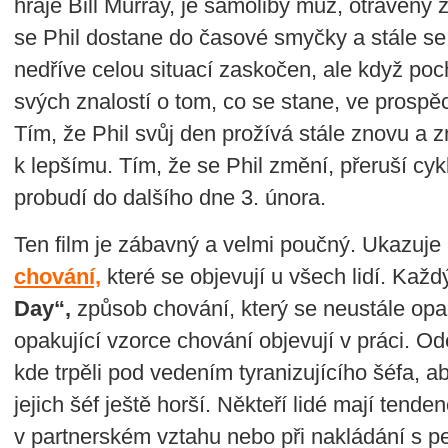
hraje Bill Murray, je samolibý muž, otrávený 
se Phil dostane do časové smyčky a stále se 
nedříve celou situací zaskočen, ale když poc
svých znalostí o tom, co se stane, ve prospěc
Tím, že Phil svůj den prožívá stále znovu a 
k lepšímu. Tím, že se Phil změní, přeruší cy
probudí do dalšího dne 3. února.
Ten film je zábavný a velmi poučný. Ukazuje
chování,
které se objevují u všech lidí. Kaž
Day“,
způsob chování, který se neustále opak
opakující vzorce chování objevují v práci. O
kde trpěli pod vedením tyranizujícího šéfa, aby 
jejich šéf ještě horší. Někteří lidé mají tende
v partnerském vztahu nebo při nakládání s pen