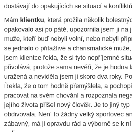
dostávají do opakujících se situací a konflikt
Mám
klientku
, která prožila několik bolestn
opakovalo asi po páté, upozornila jsem ji na j
muže, kteří buď nebyli volní, nebo nebyli při
se jednalo o přitažlivé a charismatické muže, k
jsem klientce řekla, že si tyto nepříjemné 
přivolává, protože sama nevěří, že je hodna 
uražená a neviděla jsem ji skoro dva roky. P
Řekla, že o tom hodně přemýšlela, a pochop
pracovat na svém chování a rozpoznala negat
jejího života přišel nový člověk. Je to jiný typ
obdivovala. Není to žádný velký sportovec ani
zábavný, má ji opravdu rád a výborně se k ní