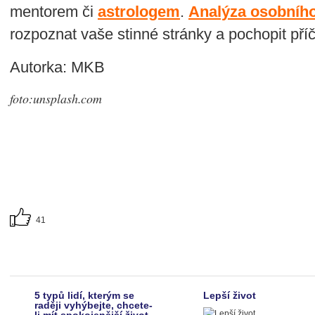
mentorem či
astrologem
.
Analýza osobníh
rozpoznat vaše stinné stránky a pochopit příči
Autorka: MKB
foto:unsplash.com
41
5 typů lidí, kterým se
Lepší život
raději vyhýbejte, chcete-