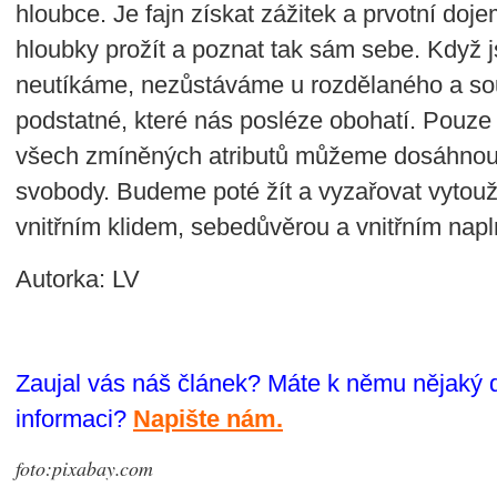
hloubce. Je fajn získat zážitek a prvotní dojem
hloubky prožít a poznat tak sám sebe. Když 
neutíkáme, nezůstáváme u rozdělaného a so
podstatné, které nás posléze obohatí. Pou
všech zmíněných atributů můžeme dosáhnout
svobody. Budeme poté žít a vyzařovat vytou
vnitřním klidem, sebedůvěrou a vnitřním nap
Autorka: LV
Zaujal vás náš článek? Máte k němu nějaký 
informaci?
Napište nám.
foto:pixabay.com