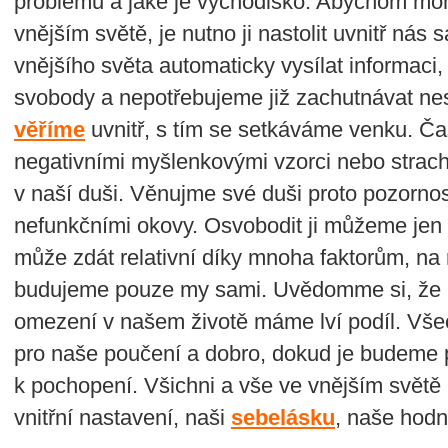
problému a jaké je východisko. Abychom moh
vnějším světě, je nutno ji nastolit uvnitř n
vnějšího světa automaticky vysílat informaci,
svobody a nepotřebujeme již zachutnávat n
věříme
uvnitř, s tím se setkáváme venku. Ča
negativními myšlenkovými vzorci nebo stra
v naší duši. Věnujme své duši proto pozorno
nefunkčními okovy. Osvobodit ji můžeme jen
může zdát relativní díky mnoha faktorům, na r
budujeme pouze my sami. Uvědomme si, že na
omezení v našem životě máme lví podíl. Vše
pro naše poučení a dobro, dokud je budeme
k pochopení. Všichni a vše ve vnějším světě 
vnitřní nastavení, naši
s
ebelásku
, naše hodn