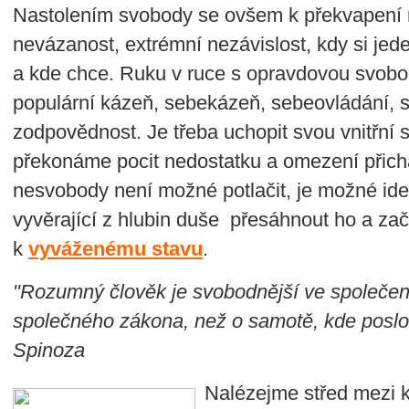
Nastolením svobody se ovšem k překvapení
nevázanost, extrémní nezávislost, kdy si jede
a kde chce. Ruku v ruce s opravdovou svobod
populární kázeň, sebekázeň, sebeovládání, s
zodpovědnost. Je třeba uchopit svou vnitřní s
překonáme pocit nedostatku a omezení přicház
nesvobody není možné potlačit, je možné ide
vyvěrající z hlubin duše přesáhnout ho a za
k
vyváženému stavu
.
"Rozumný člověk je svobodnější ve společens
společného zákona, než o samotě, kde posl
Spinoza
Nalézejme střed mezi kr