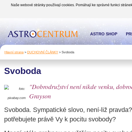
Naše webové stránky používají cookies. Pomáhají ke správné funkci stránek
ASTRO SHOP
PR
Hlavní strana
>
DUCHOVNÍ ČLÁNKY
>
Svoboda
Svoboda
"Dobrodružství není nikde venku, dobrod
foto:
Grayson
pixabay.com
Svoboda. Sympatické slovo, není-liž pravda?
potřebujete právě Vy k pocitu svobody?