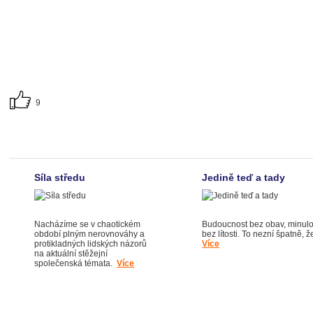
9
Síla středu
Jedině teď a tady
Nacházíme se v chaotickém
Budoucnost bez obav, minulo
období plným nerovnováhy a
bez lítosti. To nezní špatně, ž
protikladných lidských názorů
Více
na aktuální stěžejní
společenská témata.
Více