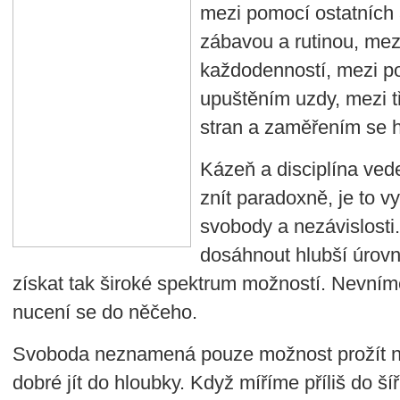
mezi pomocí ostatních 
zábavou a rutinou, mez
každodenností, mezi p
upuštěním uzdy, mezi 
stran a zaměřením se h
Kázeň a disciplína ved
znít paradoxně, je to vy
svobody a nezávislosti
dosáhnout hlubší úrovn
získat tak široké spektrum možností. Nevní
nucení se do něčeho.
Svoboda neznamená pouze možnost prožít ne
dobré jít do hloubky. Když míříme příliš do š