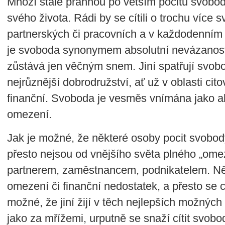
Mnozí stále prahnou po větším pocitu svobod
svého života. Rádi by se cítili o trochu více 
partnerských či pracovních a v každodenním 
je svoboda synonymem absolutní nevázanosti
zůstává jen věčným snem. Jiní spatřují svob
nejrůznější dobrodružství, ať už v oblasti ci
finanční. Svoboda je vesměs vnímána jako a
omezení.
Jak je možné, že některé osoby pocit svobody
přesto nejsou od vnějšího světa plného „ome
partnerem, zaměstnancem, podnikatelem. Někt
omezení či finanční nedostatek, a přesto se cí
možné, že jiní žijí v těch nejlepších možných
jako za mřížemi, urputně se snaží cítit svobo