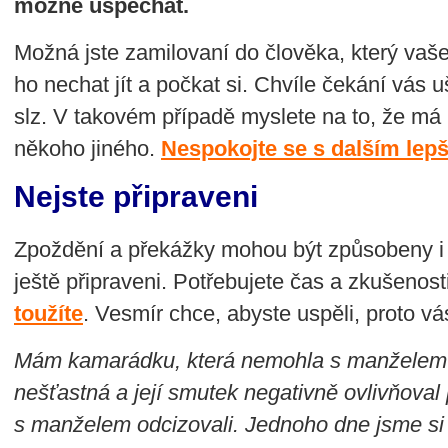
možné uspěchat.
Možná jste zamilovaní do člověka, který vaše 
ho nechat jít a počkat si. Chvíle čekání vás 
slz. V takovém případě myslete na to, že má
někoho jiného.
Nespokojte se s dalším lep
Nejste připraveni
Zpoždění a překážky mohou být způsobeny i t
ještě připraveni. Potřebujete čas a zkušenosti
toužíte
. Vesmír chce, abyste uspěli, proto v
Mám kamarádku, která nemohla s manželem o
nešťastná a její smutek negativně ovlivňoval
s manželem odcizovali. Jednoho dne jsme si