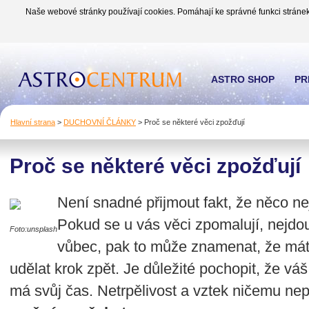
Naše webové stránky používají cookies. Pomáhají ke správné funkci stránek
ASTRO SHOP
PR
Hlavní strana
>
DUCHOVNÍ ČLÁNKY
>
Proč se některé věci zpožďují
Proč se některé věci zpožďují
Není snadné přijmout fakt, že něco ne
Pokud se u vás věci zpomalují, nejd
Foto:unsplash
vůbec, pak to může znamenat, že máte 
udělat krok zpět. Je důležité pochopit, že v
má svůj čas. Netrpělivost a vztek ničemu n