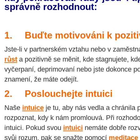
správně rozhodnout:
1. Buďte motivováni k pozit
Jste-li v partnerském vztahu nebo v zaměstn
růst
a pozitivně se měnit, kde stagnujete, kde
vyčerpaní, deprimovaní nebo jste dokonce po
znamení, že máte odejít.
2. Poslouchejte intuici
Naše
intuice
je tu, aby nás vedla a chránila p
rozpoznat, kdy k nám promlouvá. Při rozhodo
intuici. Pokud svou
intuici
nemáte dobře rozv
svůj rozum, pak se snažte pomocí
meditace