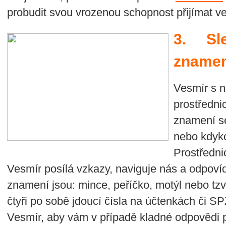
probudit svou vrozenou schopnost přijímat ve
3. Sle
znamen
Vesmír s 
prostředni
znamení s
nebo kdyk
Prostředn
Vesmír posílá vzkazy, naviguje nás a odpoví
znamení jsou: mince, peříčko, motýl nebo tzv.
čtyři po sobě jdoucí čísla na účtenkách či 
Vesmír, aby vám v případě kladné odpovědi p