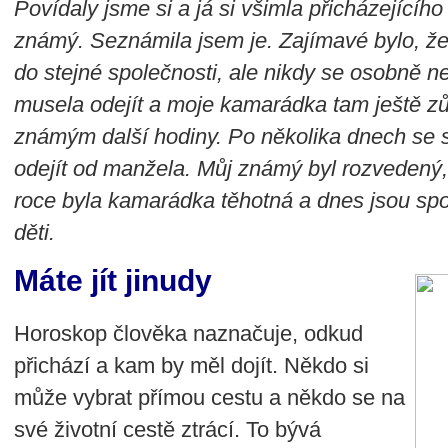
Povídaly jsme si a já si všimla přicházejícíh
známý. Seznámila jsem je. Zajímavé bylo, že o
do stejné společnosti, ale nikdy se osobně n
musela odejít a moje kamarádka tam ještě zů
známým další hodiny. Po několika dnech se sbl
odejít od manžela. Můj známý byl rozvedený, a
roce byla kamarádka těhotná a dnes jsou spo
děti.
Máte jít jinudy
Horoskop člověka naznačuje, odkud
přichází a kam by měl dojít. Někdo si
může vybrat přímou cestu a někdo se na
své životní cestě ztrácí. To bývá