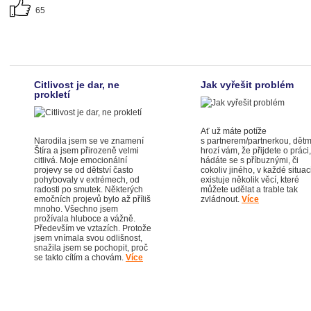
65
Citlivost je dar, ne
Jak vyřešit problém
prokletí
Ať už máte potíže
Narodila jsem se ve znamení
s partnerem/partnerkou, dětm
Štíra a jsem přirozeně velmi
hrozí vám, že přijdete o práci,
citlivá. Moje emocionální
hádáte se s příbuznými, či
projevy se od dětství často
cokoliv jiného, v každé situac
pohybovaly v extrémech, od
existuje několik věcí, které
radosti po smutek. Některých
můžete udělat a trable tak
emočních projevů bylo až příliš
zvládnout.
Více
mnoho. Všechno jsem
prožívala hluboce a vážně.
Především ve vztazích. Protože
jsem vnímala svou odlišnost,
snažila jsem se pochopit, proč
se takto cítím a chovám.
Více