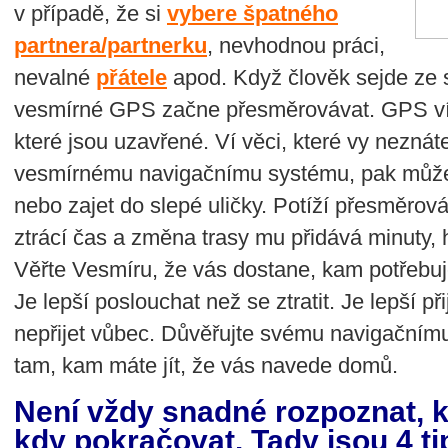
v případě, že si
vybere špatného
partnera/partnerku
, nevhodnou práci,
nevalné
přátele
apod. Když člověk sejde ze s
vesmírné GPS začne přesměrovávat. GPS ví, 
které jsou uzavřené. Ví věci, které vy neznáte
vesmírnému navigačnímu systému, pak může s
nebo zajet do slepé uličky. Potíží přesměrová
ztrácí čas a změna trasy mu přidává minuty, 
Věřte Vesmíru, že vás dostane, kam potřebuj
Je lepší poslouchat než se ztratit. Je lepší př
nepřijet vůbec. Důvěřujte svému navigačním
tam, kam máte jít, že vás navede domů.
Není vždy snadné rozpoznat, k
kdy pokračovat. Tady jsou 4 tip