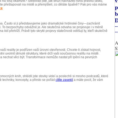
v
ali na svůj okamžik? Sledovali jste, jak druzí nacházejí svou pravou lásku,
ste přešlapovali na místě a přemýšleli, co děláte špatně? Pak pro vás máme
p
ce
b
D
a. Často si ji představujeme jako dramatické hrdinské činy—zachránit
--
i. To bezpochyby odvážné je. Ale skutečná odvaha se projevuje i v méně
lidí přehlíží. Právě tyto skryté projevy statečnosti odlišují ty, kteří skutečně
--
A
S
aší reality je podřízen vaší úrovni otevřenosti. Chcete-li získat hojnost,
tni uvolnit strnulé struktury, které drží vaši současnou realitu na místě.
a nechat věci být.
Transformace nemůže nastat při lpění na pevných
omocných knih, shlédli jste stovky videí a poslechli si mnoho podcastů, které
né techniky, koncepty, a přesto se pořád
cítíte zaseklí
a máte pocit, že vám