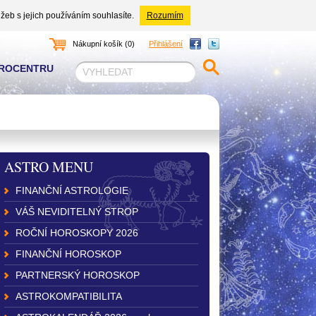
žeb s jejich používáním souhlasíte.
Rozumím
Nákupní košík (0)
Přihlášení
TROCENTRU
ASTRO MENU
FINANČNÍ ASTROLOGIE
VÁŠ NEVIDITELNÝ STROP
ROČNÍ HOROSKOPY 2026
FINANČNÍ HOROSKOP
PARTNERSKÝ HOROSKOP
ASTROKOMPATIBILITA