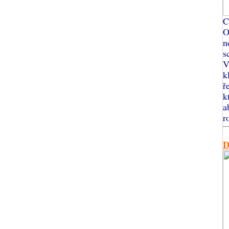
C
O
n
s
V
k
ř
k
a
r