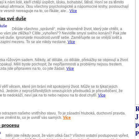
jí k nám lidé, kteří chtějí úspěch, lásku, bohatství, štěstí. Honí se za těmito
, opakují afirmace, čtou všechny psychologické a nápomocné knihy, poslouchají
e vesmír nereaguje na to, co říkáte, ale...
Více
las své duše
Děláte všechno „správně“, máte víceméně život, který jste chtěli, a
o vám jde ztěžka? Cítíte „vyhoření“? Nevidíte smysl svého konání? Pak jste
vé duše. Ignorujete moudrost uvnitř sebe. Zaměřujete se se vnější svět a
 zaplní mezeru. To se ale nikdy nestane.
Více
zka růžovým sadem. Někdy, ať děláte, co děláte, překážky se objevují a život
opakují. Měli byste pochopit, že nepříjemnosti a problémy nejsou trestem.
 zda jste připraveni na to, co jste žádali.
Více
í věří věcem, které jim brání mít spokojený život. Může se to týkat jejich
ahů. Jedním z nejrozšířenějších omezujících předsudků je přesvědčení, že
že to nedokáží, neví jak na to nebo nejsou na to dost chytří.
Více
R
 odrazem našeho vnitřního stavu. To je zásadní hluboká, duchovní pravda.
J
e změnit to, co je uvnitř vás samých.
Více
p
e procesu
p
Měli jste někdy pocit, že vám utíká čas? Všichni ostatní postupovali vpřed,