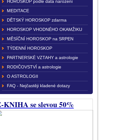
HOROSKOP podle data narození
MEDITACE
DĚTSKÝ HOROSKOP zdarma
HOROSKOP VHODNÉHO OKAMŽIKU
MĚSÍČNÍ HOROSKOP na SRPEN
TÝDENNÍ HOROSKOP
PARTNERSKÉ VZTAHY a astrologie
RODIČOVSTVÍ a astrologie
O ASTROLOGII
FAQ - Nejčastěji kladené dotazy
-KNIHA se slevou 50%