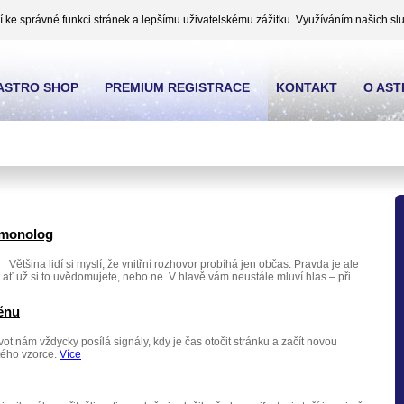
ke správné funkci stránek a lepšímu uživatelskému zážitku. Využíváním našich slu
ASTRO SHOP
PREMIUM REGISTRACE
KONTAKT
O AS
í monolog
Většina lidí si myslí, že vnitřní rozhovor probíhá jen občas. Pravda je ale
 ať už si to uvědomujete, nebo ne. V hlavě vám neustále mluví hlas – při
ěnu
vot nám vždycky posílá signály, kdy je čas otočit stránku a začít novou
itého vzorce.
Více