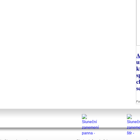
A
u
k
s
c
s
Fo