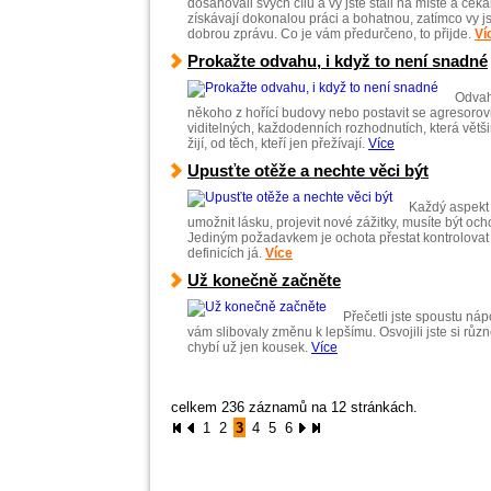
dosahovali svých cílů a vy jste stáli na místě a ček
získávají dokonalou práci a bohatnou, zatímco vy j
dobrou zprávu. Co je vám předurčeno, to přijde.
Ví
Prokažte odvahu, i když to není snadné
Odvah
někoho z hořící budovy nebo postavit se agresorov
viditelných, každodenních rozhodnutích, která většina 
žijí, od těch, kteří jen přežívají.
Více
Upusťte otěže a nechte věci být
Každý aspekt v
umožnit lásku, projevit nové zážitky, musíte být ocho
Jediným požadavkem je ochota přestat kontrolovat 
definicích já.
Více
Už konečně začněte
Přečetli jste spoustu náp
vám slibovaly změnu k lepšímu. Osvojili jste si růz
chybí už jen kousek.
Více
celkem 236 záznamů na 12 stránkách.
1
2
3
4
5
6