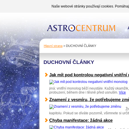
Naše webové stránky používají cookies. Pomáhají 
Hlavní strana
>
DUCHOVNÍ ČLÁNKY
DUCHOVNÍ ČLÁNKY
Jak mít pod kontrolou negativní vnitřn
jiná: vnitřní monolog běží neustále. Každý okamžik,
probuzení, během dne i těsně před usnutím.
Více
Znamení z vesmíru, že potřebujeme zm
Ži
kapitolu. Pokud se díváte pozorně, všimnete si urč
Chyba manifestace: žádná akce