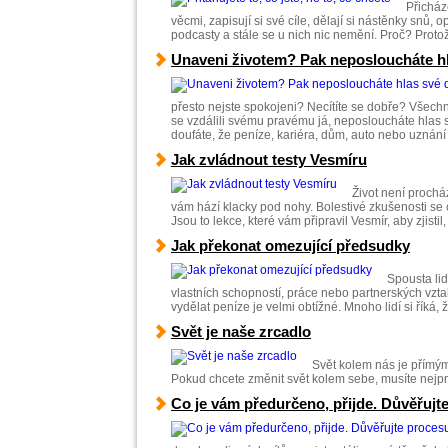
Přicháze
věcmi, zapisují si své cíle, dělají si nástěnky snů
podcasty a stále se u nich nic nemění. Proč? Protož
Unaveni životem? Pak neposloucháte h
přesto nejste spokojeni? Necítíte se dobře? Všechn
se vzdálili svému pravému já, neposloucháte hlas s
doufáte, že peníze, kariéra, dům, auto nebo uznání
Jak zvládnout testy Vesmíru
Život není prochá
vám hází klacky pod nohy. Bolestivé zkušenosti se 
Jsou to lekce, které vám připravil Vesmír, aby zjistil,
Jak překonat omezující předsudky
Spousta lid
vlastních schopností, práce nebo partnerských vzt
vydělat peníze je velmi obtížné. Mnoho lidí si říká, 
Svět je naše zrcadlo
Svět kolem nás je přímým
Pokud chcete změnit svět kolem sebe, musíte nejprv
Co je vám předurčeno, přijde. Důvěřujt