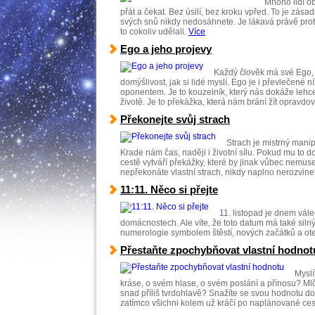
Mnoho lidí obj
přát a čekat. Bez úsilí, bez kroku vpřed. To je zá
svých snů nikdy nedosáhnete. Je lákavá právě prot
to cokoliv udělali.
Více
Ego a jeho projevy
Každý člověk má své Ego, 
domýšlivost, jak si lidé myslí. Ego je i převlečen
oponentem. Je to kouzelník, který nás dokáže lehce
životě. Je to překážka, která nám brání žít opravdov
Překonejte svůj strach
Strach je mistrný mani
Krade nám čas, naději i životní sílu. Pokud mu to 
cestě vytváří překážky, které by jinak vůbec nemuse
nepřekonáte vlastní strach, nikdy naplno nerozvine
11:11. Něco si přejte
11. listopad je dnem vál
domácnostech. Ale víte, že toto datum má také siln
numerologie symbolem štěstí, nových začátků a ot
Přestaňte zpochybňovat vlastní hodnot
Myslí
kráse, o svém hlase, o svém poslání a přínosu? Mlčí
snad příliš tvrdohlavě? Snažíte se svou hodnotu 
zatímco všichni kolem už kráčí po naplánované ces