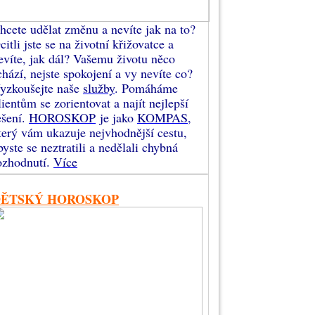
hcete udělat změnu a nevíte jak na to?
citli jste se na životní křižovatce a
evíte, jak dál? Vašemu životu něco
chází, nejste spokojení a vy nevíte co?
yzkoušejte naše
služby
. Pomáháme
lientům se zorientovat a najít nejlepší
ešení.
HOROSKOP
je jako
KOMPAS
,
terý vám ukazuje nejvhodnější cestu,
byste se neztratili a nedělali chybná
ozhodnutí.
Více
DĚTSKÝ HOROSKOP