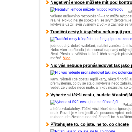
Negativní emoce můžete mít pod kontr
Vá
vašeho duševního rozpoložení – a to může být poziti
realitě. Pokud nejste spokojeni se svým životem, je 
kdybyste už žili svůj vysněný život – a začněte se tak
Tradiční cesty k úspěchu nefungují pro
jednoduchý: dobré vzdělání, stabilní zaměstnání, k
Nebo vám to připadá jako scénář napsaný někým ji
život. Přesto se většina lidí drží těch samých předví
možné.
Více
Nic vás nebude pronásledovat tak jako po
karty. Někteří lidé dostali lepší karty, někteří horší
přemýšlením, co by se stalo, kdybyste něco zahráli. 
vědět, že v sobě něco máte, a nikdy nezjistíte, co to
Vyberte si těžší cestu, budete šťastnější
Pokaž
a hůře zvládatelný. Těžké věci, které dnes ignorujete
onak. Rozdíl je v tom, jestli vás posunou vpřed, 
rozhodnutím život neusnadní. Zmenší ho. V určitém
Přitahujete to, co jste, ne to, co chcete