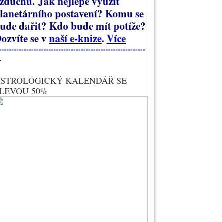
zduchu.
Jak nejlépe využít
lanetárního postavení? Komu se
ude dařit? Kdo bude mít potíže?
ozvíte se v
naší e-knize
.
Více
-----------------------------------------------------------
-
STROLOGICKÝ KALENDÁŘ SE
LEVOU 50%