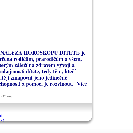
NALÝZA HOROSKOPU DÍTĚTE
je
rčena rodičům, prarodičům a všem,
terým záleží na zdravém vývoji a
pokojenosti dítěte, tedy těm, kteří
htějí zmapovat jeho jedinečné
chopnosti a pomoci je rozvinout.
Více
to Pixabay