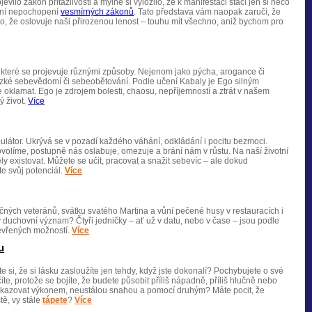
evilo zákon přitažlivosti a mylně si vyložilo, že k manifestaci stačí jen si něco
sadní nepochopení
vesmírných zákonů
. Tato představa vám naopak zaručí, že
o, že oslovuje naši přirozenou lenost – touhu mít všechno, aniž bychom pro
které se projevuje různými způsoby. Nejenom jako pýcha, arogance či
é nízké sebevědomí či sebeobětování. Podle učení Kabaly je Ego silným
 oklamat. Ego je zdrojem bolesti, chaosu, nepříjemností a ztrát v našem
ý život.
Více
pulátor. Ukrývá se v pozadí každého váhání, odkládání i pocitu bezmoci.
dovolíme, postupně nás oslabuje, omezuje a brání nám v růstu. Na naší životní
ly existovat. Můžete se učit, pracovat a snažit sebevíc – ale dokud
te svůj potenciál.
Více
ečných veteránů, svátku svatého Martina a vůní pečené husy v restauracích i
ý duchovní význam? Čtyři jedničky – ať už v datu, nebo v čase – jsou podle
evřených možností.
Více
u
te si, že si lásku zasloužíte jen tehdy, když jste dokonalí? Pochybujete o své
te, protože se bojíte, že budete působit příliš nápadně, příliš hlučně nebo
dokazovat výkonem, neustálou snahou a pomocí druhým? Máte pocit, že
tě, vy stále
tápete
?
Více