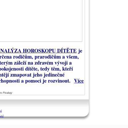
NALÝZA HOROSKOPU DÍTĚTE
je
rčena rodičům, prarodičům a všem,
terým záleží na zdravém vývoji a
pokojenosti dítěte, tedy těm, kteří
htějí zmapovat jeho jedinečné
chopnosti a pomoci je rozvinout.
Více
to Pixabay