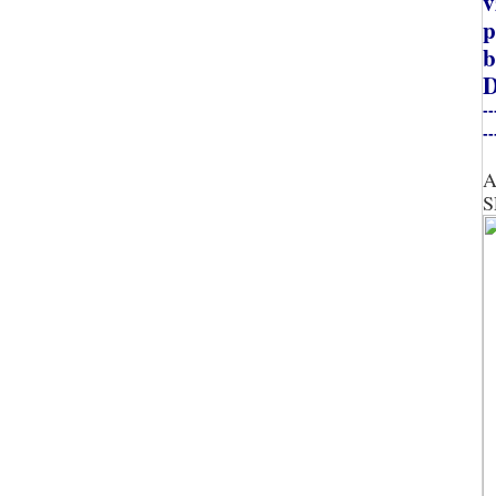
v
p
b
D
--
--
A
S