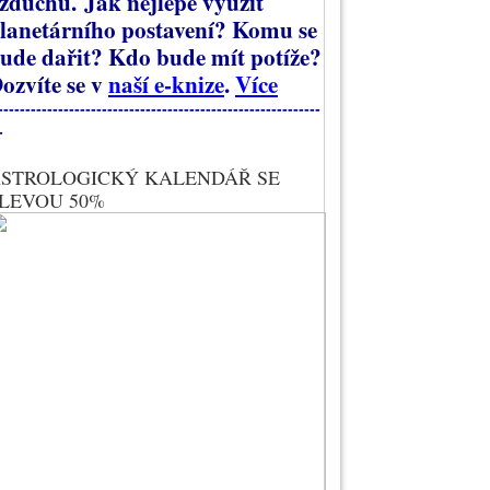
zduchu.
Jak nejlépe využít
lanetárního postavení? Komu se
ude dařit? Kdo bude mít potíže?
ozvíte se v
naší e-knize
.
Více
-----------------------------------------------------------
-
STROLOGICKÝ KALENDÁŘ SE
LEVOU 50%