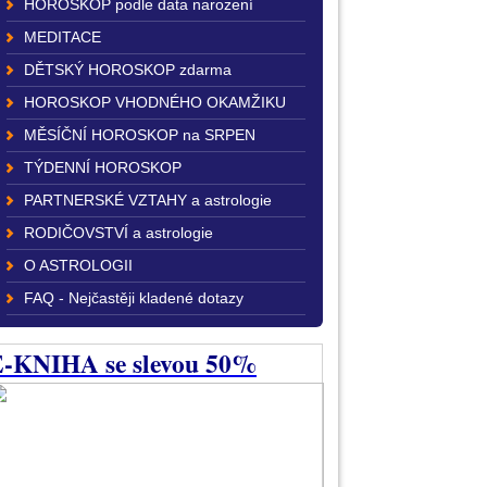
HOROSKOP podle data narození
MEDITACE
DĚTSKÝ HOROSKOP zdarma
HOROSKOP VHODNÉHO OKAMŽIKU
MĚSÍČNÍ HOROSKOP na SRPEN
TÝDENNÍ HOROSKOP
PARTNERSKÉ VZTAHY a astrologie
RODIČOVSTVÍ a astrologie
O ASTROLOGII
FAQ - Nejčastěji kladené dotazy
-KNIHA se slevou 50%