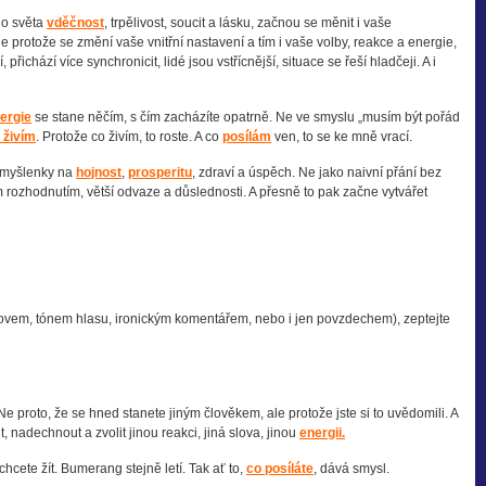
o světa
vděčnost
, trpělivost, soucit a lásku, začnou se měnit i vaše
le protože se změní vaše vnitřní nastavení a tím i vaše volby, reakce a energie,
řichází více synchronicit, lidé jsou vstřícnější, situace se řeší hladčeji. A i
ergie
se stane něčím, s čím zacházíte opatrně. Ne ve smyslu „musím být pořád
 živím
. Protože co živím, to roste. A co
posílám
ven, to se ke mně vrací.
myšlenky na
hojnost
,
prosperitu
, zdraví a úspěch. Ne jako naivní přání bez
m rozhodnutím, větší odvaze a důslednosti. A přesně to pak začne vytvářet
ovem, tónem hlasu, ironickým komentářem, nebo i jen povzdechem), zeptejte
Ne proto, že se hned stanete jiným člověkem, ale protože jste si to uvědomili. A
, nadechnout a zvolit jinou reakci, jiná slova, jinou
energii.
 chcete žít. Bumerang stejně letí. Tak ať to,
co posíláte
, dává smysl.