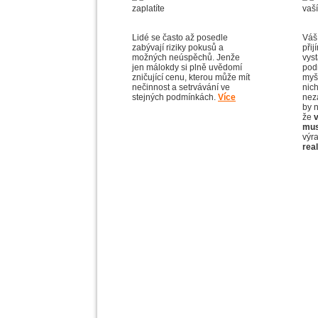
Lidé se často až posedle
Váš
zabývají riziky pokusů a
přij
možných neúspěchů. Jenže
vys
jen málokdy si plně uvědomí
pod
zničující cenu, kterou může mít
myš
nečinnost a setrvávání ve
nic
stejných podmínkách.
Více
nez
by n
že
musí
výr
real