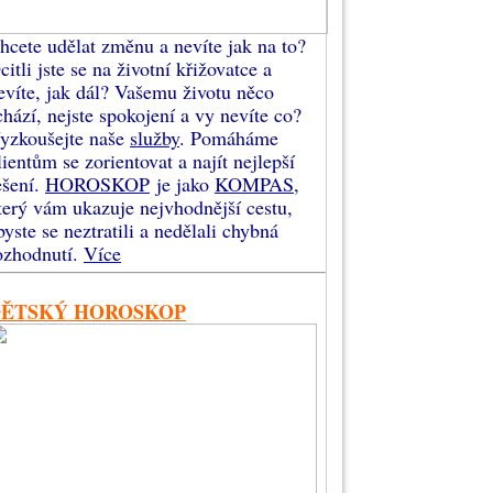
hcete udělat změnu a nevíte jak na to?
citli jste se na životní křižovatce a
evíte, jak dál? Vašemu životu něco
chází, nejste spokojení a vy nevíte co?
yzkoušejte naše
služby
. Pomáháme
lientům se zorientovat a najít nejlepší
ešení.
HOROSKOP
je jako
KOMPAS
,
terý vám ukazuje nejvhodnější cestu,
byste se neztratili a nedělali chybná
ozhodnutí.
Více
DĚTSKÝ HOROSKOP