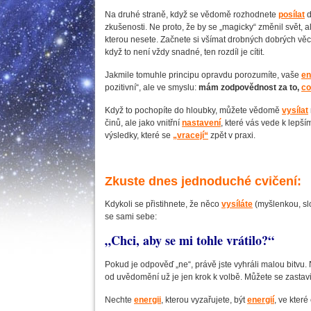
Na druhé straně, když se vědomě rozhodnete
posílat
d
zkušenosti. Ne proto, že by se „magicky“ změnil svět, a
kterou nesete. Začnete si všímat drobných dobrých věcí, p
když to není vždy snadné, ten rozdíl je cítit.
Jakmile tomuhle principu opravdu porozumíte, vaše
en
pozitivní“, ale ve smyslu:
mám zodpovědnost za to,
co
Když to pochopíte do hloubky, můžete vědomě
vysílat
činů, ale jako vnitřní
nastavení
, které vás vede k lepší
výsledky, které se
„vracejí“
zpět v praxi.
Zkuste dnes jednoduché cvičení:
Kdykoli se přistihnete, že něco
vysíláte
(myšlenkou, sl
se sami sebe:
„Chci, aby se mi tohle vrátilo?“
Pokud je odpověď „ne“, právě jste vyhráli malou bitvu. 
od uvědomění už je jen krok k volbě. Můžete se zastavit
Nechte
energii
, kterou vyzařujete, být
energií
, ve které