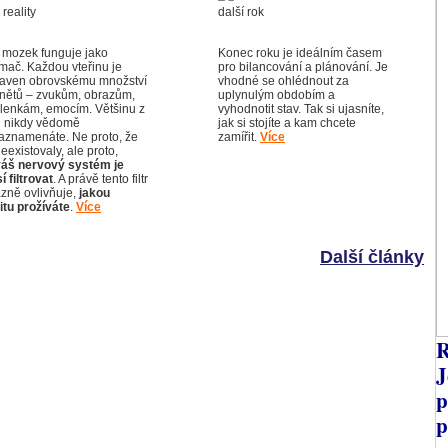
 mozek funguje jako
Konec roku je ideálním časem
ímač. Každou vteřinu je
pro bilancování a plánování. Je
taven obrovskému množství
vhodné se ohlédnout za
nětů – zvukům, obrazům,
uplynulým obdobím a
lenkám, emocím. Většinu z
vyhodnotit stav. Tak si ujasníte,
h nikdy vědomě
jak si stojíte a kam chcete
aznamenáte. Ne proto, že
zamířit.
Více
eexistovaly, ale proto,
váš nervový systém je
 filtrovat
. A právě tento filtr
azně ovlivňuje,
jakou
itu prožíváte
.
Více
Další články
R
J
p
p