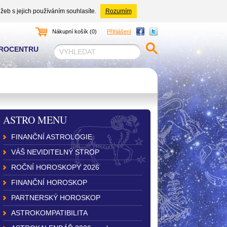
žeb s jejich používáním souhlasíte.
Rozumím
Nákupní košík (0)
Přihlášení
TROCENTRU
ASTRO MENU
FINANČNÍ ASTROLOGIE
VÁŠ NEVIDITELNÝ STROP
ROČNÍ HOROSKOPY 2026
FINANČNÍ HOROSKOP
PARTNERSKÝ HOROSKOP
ASTROKOMPATIBILITA