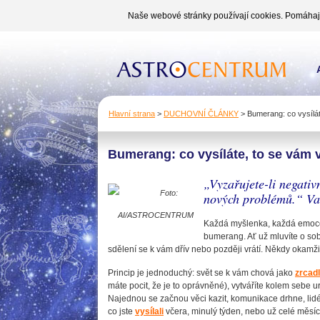
Naše webové stránky používají cookies. Pomáhají 
Hlavní strana
>
DUCHOVNÍ ČLÁNKY
>
Bumerang: co vysílát
Bumerang: co vysíláte, to se vám 
„Vyzařujete-li negati
Foto:
nových problémů.“ V
AI/ASTROCENTRUM
Každá myšlenka, každá emoce, 
bumerang. Ať už mluvíte o sob
sdělení se k vám dřív nebo později vrátí. Někdy okamži
Princip je jednoduchý: svět se k vám chová jako
zrcad
máte pocit, že je to oprávněné), vytváříte kolem sebe u
Najednou se začnou věci kazit, komunikace drhne, lidé
co jste
vysílali
včera, minulý týden, nebo už celé měsíc