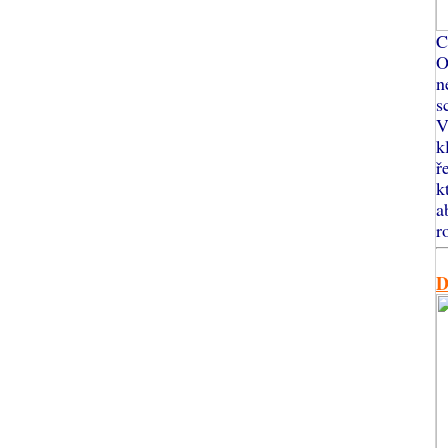
C
O
n
s
V
k
ř
k
a
r