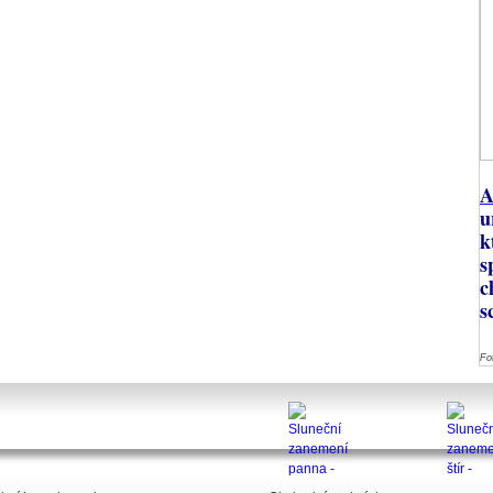
A
u
k
s
c
s
Fo