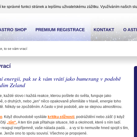
ke správné funkci stránek a lepšímu uživatelskému zážitku. Využíváním našich slu
ASTRO SHOP
PREMIUM REGISTRACE
KONTAKT
O AS
e, to se vám vrací
vrací
vní energii, pak se k vám vrátí jako bumerang v podobě
adim Zeland
každé slovo i každá reakce, kterou pošlete do světa, funguje jako
ě, o druhých, nebo „jen“ něco opakovaně přemíláte v hlavě, energie toho
tě. Někdy se zpožděním. A často v jiné podobě, ale se stejnou atmosférou.
lo
. Když dlouhodobě vysíláte
kritiku
,
stížnosti
, podráždění nebo zášť (i když
rčitý
„tón“.
A ten tón pak přitahuje situace, lidi a okolnosti, které s ním ladí.
 reagují nepříjemně, vaše nálada padá… a vy si to nemusíte hned spojit s tím,
e. Jenže ono to spolu souvisí. Všechno je propojené.