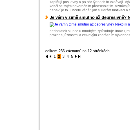
zaplňují posilovny a po pár týdnech to vzdávají. Vý
končí se svým novoročním předsevzetím. Vzdávají to
nebaví je to. Chcete vědět, jak si udržet motivaci 
Je vám v zimě smutno až depresivně? N
nedostatek slunce u mnohých způsobuje únavu, mrzu
prázdna, úzkostmi a celkovým zhoršením výkonnos
celkem 236 záznamů na 12 stránkách.
1
2
3
4
5