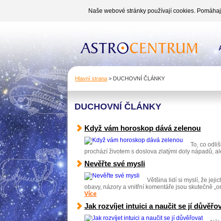
Naše webové stránky používají cookies. Pomáhají 
Hlavní strana
>
DUCHOVNÍ ČLÁNKY
DUCHOVNÍ ČLÁNKY
Když vám horoskop dává zelenou
To, co odli
prochází životem s doslova zlatými doly nápadů, ale 
Nevěřte své mysli
Většina lidí si myslí, že jej
obavy, názory a vnitřní komentáře jsou skutečně „on
Více
Jak rozvíjet intuici a naučit se jí důvěřo