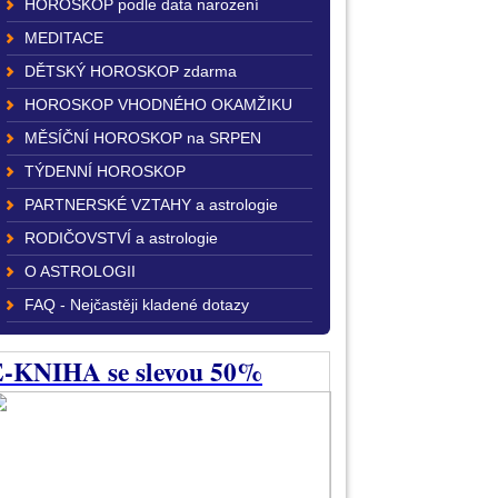
HOROSKOP podle data narození
MEDITACE
DĚTSKÝ HOROSKOP zdarma
HOROSKOP VHODNÉHO OKAMŽIKU
MĚSÍČNÍ HOROSKOP na SRPEN
TÝDENNÍ HOROSKOP
PARTNERSKÉ VZTAHY a astrologie
RODIČOVSTVÍ a astrologie
O ASTROLOGII
FAQ - Nejčastěji kladené dotazy
-KNIHA se slevou 50%