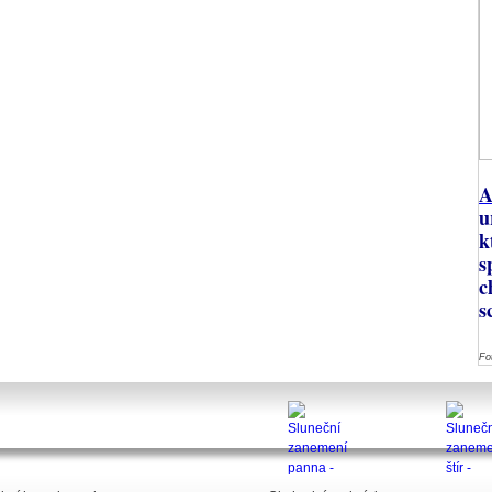
A
u
k
s
c
s
Fo