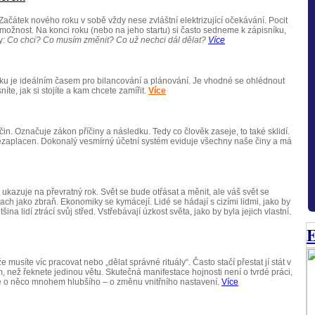
Začátek nového roku v sobě vždy nese zvláštní elektrizující očekávání. Pocit
 možnost. Na konci roku (nebo na jeho startu) si často sedneme k zápisníku,
y:
Co chci? Co musím změnit? Co už nechci dál dělat?
Více
ku je ideálním časem pro bilancování a plánování. Je vhodné se ohlédnout
íte, jak si stojíte a kam chcete zamířit.
Více
in. Označuje zákon příčiny a následku. Tedy co člověk zaseje, to také sklidí.
zaplacen. Dokonalý vesmírný účetní systém eviduje všechny naše činy a má
 ukazuje na převratný rok. Svět se bude otřásat a měnit, ale váš svět se
trach jako zbraň. Ekonomiky se kymácejí. Lidé se hádají s cizími lidmi, jako by
na lidí ztrácí svůj střed. Vstřebávají úzkost světa, jako by byla jejich vlastní.
E
e musíte víc pracovat nebo „dělat správné rituály“. Často stačí přestat jí stát v
, než řeknete jedinou větu. Skutečná manifestace hojnosti není o tvrdé práci,
e o něco mnohem hlubšího – o změnu vnitřního nastavení.
Více