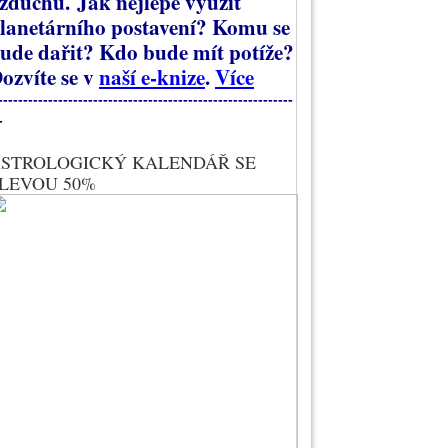
zduchu.
Jak nejlépe využít
lanetárního postavení? Komu se
ude dařit? Kdo bude mít potíže?
ozvíte se v
naší e-knize
.
Více
-----------------------------------------------------------
-
STROLOGICKÝ KALENDÁŘ SE
LEVOU 50%