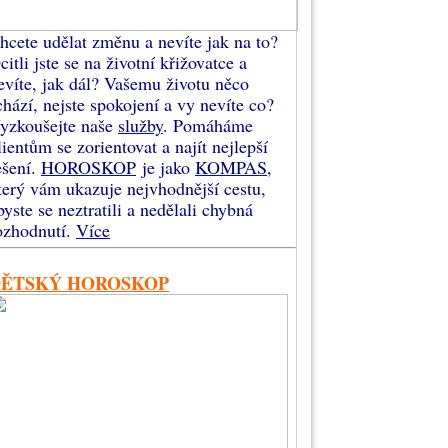
hcete udělat změnu a nevíte jak na to?
citli jste se na životní křižovatce a
evíte, jak dál? Vašemu životu něco
chází, nejste spokojení a vy nevíte co?
yzkoušejte naše
služby
. Pomáháme
lientům se zorientovat a najít nejlepší
ešení.
HOROSKOP
je jako
KOMPAS
,
terý vám ukazuje nejvhodnější cestu,
byste se neztratili a nedělali chybná
ozhodnutí.
Více
DĚTSKÝ HOROSKOP