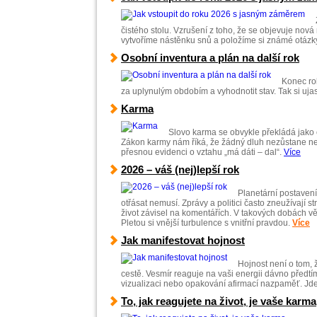
čistého stolu. Vzrušení z toho, že se objevuje nová
vytvoříme nástěnku snů a položíme si známé otázk
Osobní inventura a plán na další rok
Konec ro
za uplynulým obdobím a vyhodnotit stav. Tak si ujasn
Karma
Slovo karma se obvykle překládá jako č
Zákon karmy nám říká, že žádný dluh nezůstane ne
přesnou evidenci o vztahu „má dáti – dal“.
Více
2026 – váš (nej)lepší rok
Planetární postavení
otřásat nemusí. Zprávy a politici často zneužívají s
život závisel na komentářích. V takových dobách větši
Pletou si vnější turbulence s vnitřní pravdou.
Více
Jak manifestovat hojnost
Hojnost není o tom, ž
cestě. Vesmír reaguje na vaši energii dávno předtím
vizualizaci nebo opakování afirmací nazpaměť. Jd
To, jak reagujete na život, je vaše karma