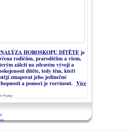
NALÝZA HOROSKOPU DÍTĚTE
je
rčena rodičům, prarodičům a všem,
terým záleží na zdravém vývoji a
pokojenosti dítěte, tedy těm, kteří
htějí zmapovat jeho jedinečné
chopnosti a pomoci je rozvinout.
Více
to Pixabay