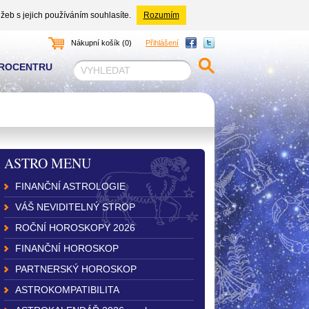
žeb s jejich používáním souhlasíte.
Rozumím
Nákupní košík (0)
Přihlášení
TROCENTRU
ASTRO MENU
FINANČNÍ ASTROLOGIE
VÁŠ NEVIDITELNÝ STROP
ROČNÍ HOROSKOPY 2026
FINANČNÍ HOROSKOP
PARTNERSKÝ HOROSKOP
ASTROKOMPATIBILITA