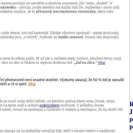
o
karma
pochází ze sanskrtu a doslova znamená „čin“ nebo „skutek“. V
a následku
– princip, podle kterého má každý náš čin, myšlenka i slovo svůj
iditelný soudce. Je to
přirozený mechanismus rovnováhy
, který nám
o vaše strava. Ani váš kalendář. Děláte všechno správně – pijete dost vody,
 výsledky jsou „v normě“. A přesto se
budíte unavení
. Únava vás doprovází
i jsme to někdy zažili. Ať už jde o začátek diety, cvičení, založení firmy, nový
 – den co den si říkáme tu stejnou drobnou lež:
„Začnu zítra.“
Více
ní předsevzetí není snadné dodržet. Výzkumy ukazují, že 50 % lidí je opouští
rží a cíl si splní.
Více
je nosič vody držící džbán, ze kterého vylévá lidem vodu života. Voda
R
šli na tento svět s velkým
potenciálem
možností. V průběhu života
J
rutině, mnozí se spokojují s růměrem či málem a nechápou, že by mohli mít
p
p
ess slangu se za ledňáčky označují lidé, kteří s novým rokem s nadšením