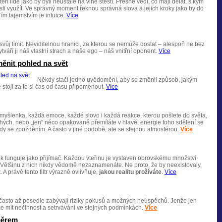
eří lidé jako by byli neustále na vlně štěstí. Přesně vědí, co mají dělat, s kým
sti využít. Ve správný moment řeknou správná slova a jejich kroky jako by do
Tím tajemstvím je intuice.
Více
vůj limit. Neviditelnou hranici, za kterou se nemůže dostat – alespoň ne bez
tváří ji náš vlastní strach a naše ego – náš vnitřní oponent.
Více
ěnit pohled na svět
Někdy stačí jedno uvědomění, aby se změnil způsob, jakým
 stojí za to si čas od času připomenout.
Více
myšlenka, každá emoce, každé slovo i každá reakce, kterou pošlete do světa,
uhých, nebo „jen“ něco opakovaně přemíláte v hlavě, energie toho sdělení se
dy se zpožděním. A často v jiné podobě, ale se stejnou atmosférou.
Více
 funguje jako přijímač. Každou vteřinu je vystaven obrovskému množství
ětšinu z nich nikdy vědomě nezaznamenáte. Ne proto, že by neexistovaly,
t
. A právě tento filtr výrazně ovlivňuje,
jakou realitu prožíváte
.
Více
 často až posedle zabývají riziky pokusů a možných neúspěchů. Jenže jen
že mít nečinnost a setrvávání ve stejných podmínkách.
Více
měrem