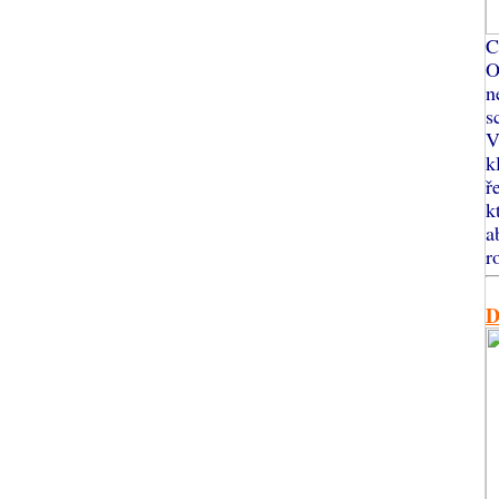
C
O
n
s
V
k
ř
k
a
r