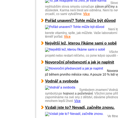
Slov
nejhlubším slova smyslu označuje
zákon příčiny 
důsledek. Karma není trest ani odměna. Není to nev
zrcadlí, co sami vytváříme.
Více
Pořád unavení? Tohle může být důvod
Není t
berete vitamíny, spíte, jak můžete. Vaše laboratorní
téměř pořád.
Více
Největší lež, kterou říkáme sami o sobě
Všichn
projekt nebo restart něčeho, co jsme kdysi opustili
Novoroční předsevzetí a jak je naplnit
Novoroč
již během prvního měsíce roku. A pouze 10 % lidí vyd
Vodnář a svoboda
Symbolem znamení Vodnáře 
symbolizuje
hojnost a požehnání
. Všichni jsme při
zapomínáme na své sny z dětství, dáváme přednost 
mnohem lepší život.
Více
Vzdali jste to? Nevadí, začněte znovu.
Ve fitn