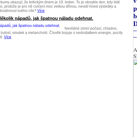
v
zkumy ukazují, že kritickým dnem je 19. leden. To je obvykle den, kdy lidé
p
, protože je pro ně cvičení moc velkou dřinou, nevidí hned výsledky a
a dosáhnout svého cíle?
Více
b
ěkolik nápadů, jak špatnou náladu odehnat.
D
Nevlídné zimní počasí, chladno,
--
tost, smutek a melancholii. Člověk bojuje s nedostatkem energie, pocity
--
ti.
Více
A
S