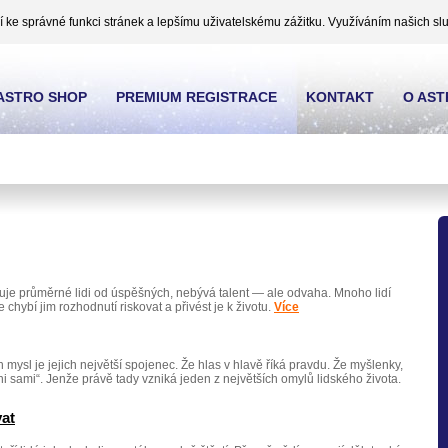
ke správné funkci stránek a lepšímu uživatelskému zážitku. Využíváním našich slu
ASTRO SHOP
PREMIUM REGISTRACE
KONTAKT
O AS
šuje průměrné lidi od úspěšných, nebývá talent — ale odvaha. Mnoho lidí
chybí jim rozhodnutí riskovat a přivést je k životu.
Více
ich mysl je jejich největší spojenec. Že hlas v hlavě říká pravdu. Že myšlenky,
i sami“. Jenže právě tady vzniká jeden z největších omylů lidského života.
vat