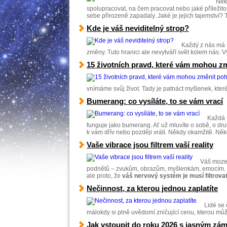
Někt
spolupracovat, na čem pracovat nebo jaké příležito
sebe přirozeně zapadaly. Jaké je jejich tajemství? 
Kde je váš neviditelný strop?
Každý z nás má s
změny. Tuto hranici ale nevytváří svět kolem nás. Vy
15 životních pravd, které vám mohou zm
vnímáme svůj život. Tady je patnáct myšlenek, které
Bumerang: co vysíláte, to se vám vrací
Každá 
funguje jako bumerang. Ať už mluvíte o sobě, o dr
k vám dřív nebo později vrátí. Někdy okamžitě. Něk
Vaše vibrace jsou filtrem vaší reality
Váš mozek
podnětů – zvukům, obrazům, myšlenkám, emocím. V
ale proto, že
váš nervový systém je musí filtrova
Nečinnost, za kterou jednou zaplatíte
Lidé se
málokdy si plně uvědomí zničující cenu, kterou mů
Jak vstoupit do roku 2026 s jasným zá