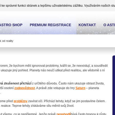
ke správné funkci stránek a lepšímu uživatelskému zážitku. Využíváním našich slu
ASTRO SHOP
PREMIUM REGISTRACE
KONTAKT
O AS
 od reality
rem, že bychom měli ignorovat problémy, tvářit se, že neexistují, a soustředit
ukazuje jiný pohled. Planety nás neučí utíkat před realitou, ale vědomě s ní
mná zkušenost přichází
z určitého důvodu. Často nám ukazuje oblast života,
tší osobní
zodpovědnost
. A právě zde vstupuje do hry
Saturn
– planeta
.
udeme před
problémy
zavírat oči. Přichází tehdy, když se jim postavíme čelem.
reakce. Teprve tehdy získáváme sílu měnit svůj život.
out všemu, co je nepříjemné. Jenže právě
nepohodlí
bývá často branou k růstu.