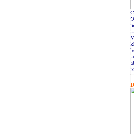
C
O
n
s
V
k
ř
k
a
r