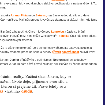
otní výzvy, nezmizí. Naopak mohou získávat větší prostor v našem vědomí. To,
jeme
.
é aspekty
Uranu
,
Pluta
nebo
Saturnu,
nás často vedou do situací, které
šak není trest. Mají nás probudit, vyvést ze stagnace a ukázat nám, kde jsme
ánit známé a bezpečné. Chce mít vše pod
kontrolou
a často se brání
silných tranzitů mezi nimi může vznikat vnitřní
konflikt
. Část nás chce zůstat
 čas vykročit novým směrem.
že je všechno dokonalé. Je o schopnosti vidět realitu takovou, jaká je, a
ení odvahy, vědomé práce na sobě a ochoty
převzít
odpovědnost
za svůj život.
 význam.
Jupiter
přináší víru a optimismus.
Neptun
inspiraci a duchovní
ormaci. A Saturn nám dává pevné základy, bez kterých by žádná dlouhodobá
íráním reality. Začíná okamžikem, kdy se
našem životě děje, přijmeme svou sílu a
, kterou si přejeme žít. Právě tehdy se z
ba
osudu
vlastního
.