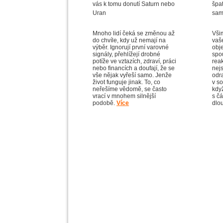
Mnoho lidí čeká se změnou až
Všim
do chvíle, kdy už nemají na
vaš
výběr. Ignorují první varovné
obje
signály, přehlížejí drobné
spou
potíže ve vztazích, zdraví, práci
rea
nebo financích a doufají, že se
nej
vše nějak vyřeší samo. Jenže
odr
život funguje jinak. To, co
v so
neřešíme vědomě, se často
kdy
vrací v mnohem silnější
s čá
podobě.
Více
dlo