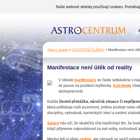
Naše webové stránky používají cookies. Pomáhají 
Hlavní strana
>
DUCHOVNÍ ČLÁNKY
>
Manifestace není útěk
Manifestace není útěk od reality
V oblasti
manifestace
se často setkáváme s názo
se pouze na pozitivní myšlenky.
Astrologie
však 
spolupracovat.
Každá
životní překážka, náročná situace či nepříje
která potřebuje naši pozornost, změnu postoje nebo vě
disciplíny, vytrvalosti, karmických lekcí a osobní zralosti
Saturn
nás učí, že skutečný růst nepřichází tím, že b
Když přijmeme odpovědnost za své volby, rozhodnutí a 
Mnoho lidí si přeje
změnu
, ale zároveň se snaží vyhn