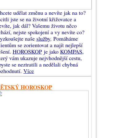
hcete udělat změnu a nevíte jak na to?
citli jste se na životní křižovatce a
evíte, jak dál? Vašemu životu něco
chází, nejste spokojení a vy nevíte co?
yzkoušejte naše
služby
. Pomáháme
lientům se zorientovat a najít nejlepší
ešení.
HOROSKOP
je jako
KOMPAS
,
terý vám ukazuje nejvhodnější cestu,
byste se neztratili a nedělali chybná
ozhodnutí.
Více
DĚTSKÝ HOROSKOP