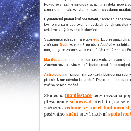
Pokud se snažíme ignorovat strach, nejistotu nebo živ
čemu se neustále vyhýbáme, často
nevědomě posilu
Dynamická planetární postavení
, například napěťov
bychom si sami dobrovolně nevybrali. Jejich smyslem v
uvízli ve starých vzorcích chování.
Významnou roli zde hraje také
ego
. Ego se snaží chr
změnám.
Duše
však touží po růstu. A právě v obdobích 
tam, kde je to známé, zatímco jiná část cítí, že nastal
Manifestace
proto není o tom přesvědčovat sami sebe, 
zároveň neztratit víru v lepší budoucnost. Je to spoj
Astrologie
nám připomíná, že každá planeta má svůj
přesah.
Uran
odvahu ke změně.
Pluto
hlubokou transf
změna nebyla možná.
manifestace
Skutečná
tedy nezačíná pop
schovávat
přestaneme
před tím, co se v 
vědomě
vytvářet
budoucnost
začneme
snění
spolutvor
pasivního
stává aktivní