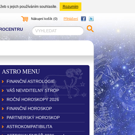
žeb s jejich používáním souhlasíte.
Rozumím
Nákupní košík (0)
Přihlášení
TROCENTRU
ASTRO MENU
FINANČNÍ ASTROLOGIE
VÁŠ NEVIDITELNÝ STROP
ROČNÍ HOROSKOPY 2026
FINANČNÍ HOROSKOP
PARTNERSKÝ HOROSKOP
ASTROKOMPATIBILITA