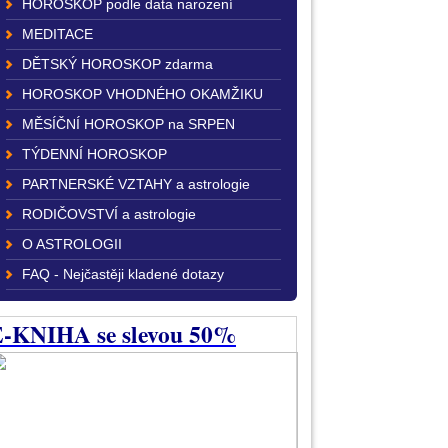
HOROSKOP podle data narození
MEDITACE
DĚTSKÝ HOROSKOP zdarma
HOROSKOP VHODNÉHO OKAMŽIKU
MĚSÍČNÍ HOROSKOP na SRPEN
TÝDENNÍ HOROSKOP
PARTNERSKÉ VZTAHY a astrologie
RODIČOVSTVÍ a astrologie
O ASTROLOGII
FAQ - Nejčastěji kladené dotazy
-KNIHA se slevou 50%