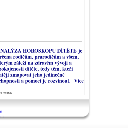
NALÝZA HOROSKOPU DÍTĚTE
je
rčena rodičům, prarodičům a všem,
terým záleží na zdravém vývoji a
pokojenosti dítěte, tedy těm, kteří
htějí zmapovat jeho jedinečné
chopnosti a pomoci je rozvinout.
Více
to Pixabay