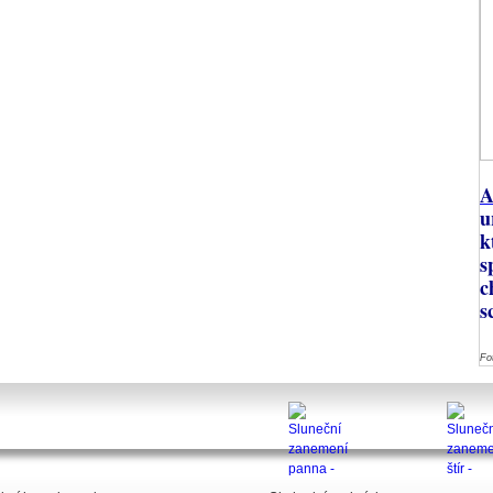
A
u
k
s
c
s
Fo