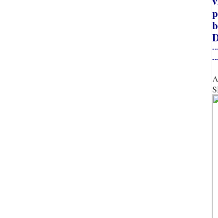
v
p
b
D
--
--
A
S