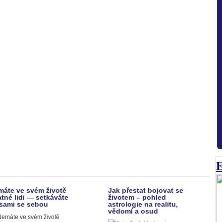
E
máte ve svém životě
Jak přestat bojovat se
tné lidi — setkáváte
životem – pohled
 sami se sebou
astrologie na realitu,
vědomí a osud