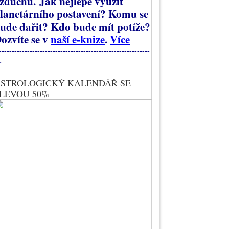
zduchu.
Jak nejlépe využít
lanetárního postavení? Komu se
ude dařit? Kdo bude mít potíže?
ozvíte se v
naší e-knize
.
Více
-----------------------------------------------------------
-
STROLOGICKÝ KALENDÁŘ SE
LEVOU 50%