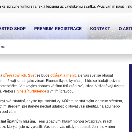
ke správné funkci stránek a lepšímu uživatelskému zážitku. Využíváním našich slu
ASTRO SHOP
PREMIUM REGISTRACE
KONTAKT
O AS
 rok
na
převratný rok
.
Svět
se bude
otřásat a měnit
, ale váš svět se otřásat
 zneužívají strach jako zbraň. Ekonomiky se kymácejí. Lidé se hádají s cizími
komentářích. V takových dobách většina lidí ztrácí svůj střed. Vstřebávají úzkost
í. Pletou si
vnější turbulence
s vnitřní pravdou.
l svět stabilní, abyste byli stabilní vy. Můžete se stát svým vlastním středem, i
ním středem, přestanete nechat události diktovat vaši identitu, náladu nebo
a pod vámi.
chat špatným hlasům
. Těmi „špatnými hlasy“ mohou být zprávy, strach
 a ze kterých jste už vyrostli. Váš střed vás nikdy neopustil. Jen jste v něm