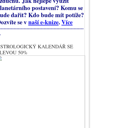
zduchu.
Jak nejlépe využít
lanetárního postavení? Komu se
ude dařit? Kdo bude mít potíže?
ozvíte se v
naší e-knize
.
Více
-----------------------------------------------------------
-
STROLOGICKÝ KALENDÁŘ SE
LEVOU 50%