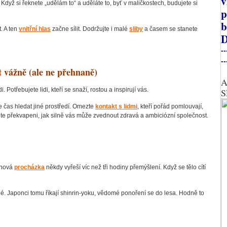
v
 Když si řeknete „udělám to“ a uděláte to, byť v maličkostech, budujete si
p
b
. A ten
vnitřní hlas
začne sílit. Dodržujte i malé
sliby
a časem se stanete
D
--
--
ot vážně (ale ne přehnaně)
A
Potřebujete lidi, kteří se snaží, rostou a inspirují vás.
S
 je čas hledat jiné prostředí. Omezte
kontakt s lidmi
, kteří pořád pomlouvají,
Budete překvapeni, jak silně vás může zvednout zdravá a ambiciózní společnost.
dinová
procházka
někdy vyřeší víc než tři hodiny přemýšlení. Když se tělo cítí
né. Japonci tomu říkají shinrin-yoku, vědomé ponoření se do lesa. Hodně to