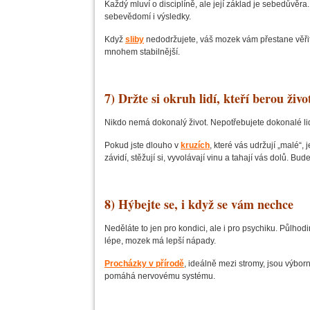
Každý mluví o disciplíně, ale její základ je sebedůvěra.
sebevědomí i výsledky.
Když
sliby
nedodržujete, váš mozek vám přestane věřit
mnohem stabilnější.
7) Držte si okruh lidí, kteří berou živ
Nikdo nemá dokonalý život. Nepotřebujete dokonalé lidi. 
Pokud jste dlouho v
kruzích
, které vás udržují „malé“,
závidí, stěžují si, vyvolávají vinu a tahají vás dolů. 
8) Hýbejte se, i když se vám nechce
Neděláte to jen pro kondici, ale i pro psychiku. Půlho
lépe, mozek má lepší nápady.
Procházky v přírodě
, ideálně mezi stromy, jsou výbor
pomáhá nervovému systému.