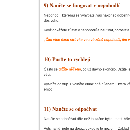
9) Naučte se fungovat v nepohodlí
Nepohodlí, kterému se vyhýbáte, vás nakonec doběhne
děsivého.
Když dokážete zůstat v nepohodlí a neutíkat, porostete 
„Čím více času strávíte ve své zóně nepohodlí, tím 
10) Pusťte to rychleji
Často se
držíte něčeho
, co už dávno skončilo. Držíte je
věci.
Vytvořte odstup. Uvolněte emocionální energii, která v
emocí.
11) Naučte se odpočívat
Naučte se odpočívat dřív, než to začne být nutnost. Vše
Většina lidí jede na doraz, dokud je to nezlomí. Zákla