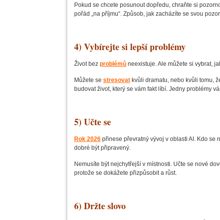
Pokud se chcete posunout dopředu, chraňte si pozorno
pořád „na příjmu“. Způsob, jak zacházíte se svou pozorn
4) Vybírejte si lepší problémy
Život bez
problémů
neexistuje. Ale můžete si vybrat, j
Můžete se
stresovat
kvůli dramatu, nebo kvůli tomu, 
budovat život, který se vám fakt líbí. Jedny problémy v
5) Učte se
Rok 2026
přinese převratný vývoj v oblasti AI. Kdo se 
dobré být připravený.
Nemusíte být nejchytřejší v místnosti. Učte se nové do
protože se dokážete přizpůsobit a růst.
6) Držte slovo