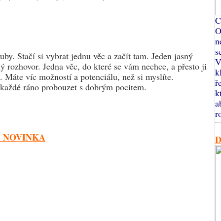
C
O
n
s
uby. Stačí si vybrat jednu věc a začít tam. Jeden jasný
V
 rozhovor. Jedna věc, do které se vám nechce, a přesto ji
k
. Máte víc možností a potenciálu, než si myslíte.
ř
e každé ráno probouzet s dobrým pocitem.
k
a
r
- NOVINKA