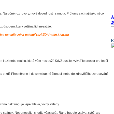
. Náročné rozhovory, nové dovednosti, samota. Průlomy začínají jako něco
2
způsobem, který většina lidí nezažije.
více se vaše zóna pohodlí rozšíří.“ Robin Sharma
R
n iluzi nebo realitu, která vám neslouží. Když pustíte, vytvoříte prostor pro lepší
ás brzdí. Přesměrujte ji do smysluplné činnosti nebo do zdravějšího zpracování
chno pak funguje lépe: hlava, volby, vztahy.
d je spánek. Neponocujte, choďte včas spát. Ráno budete vstávat svěží a s