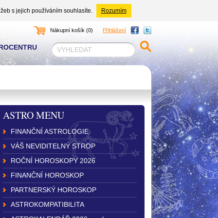
žeb s jejich používáním souhlasíte.
Rozumím
Nákupní košík (0)
Přihlášení
TROCENTRU
ASTRO MENU
FINANČNÍ ASTROLOGIE
VÁŠ NEVIDITELNÝ STROP
ROČNÍ HOROSKOPY 2026
FINANČNÍ HOROSKOP
PARTNERSKÝ HOROSKOP
ASTROKOMPATIBILITA