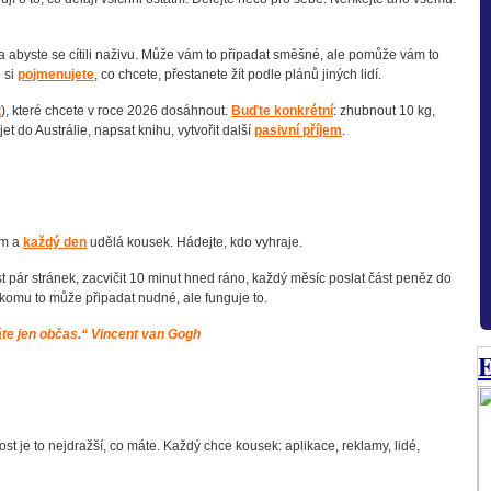
 a abyste se cítili naživu. Může vám to připadat směšné, ale pomůže vám to
e si
pojmenujete
, co chcete, přestanete žít podle plánů jiných lidí.
t
), které chcete v roce 2026 dosáhnout.
Buďte konkrétní
: zhubnout 10 kg,
jet do Austrálie, napsat knihu, vytvořit další
pasivní příjem
.
ém a
každý den
udělá kousek. Hádejte, kdo vyhraje.
íst pár stránek, zacvičit 10 minut hned ráno, každý měsíc poslat část peněz do
 Někomu to může připadat nudné, ale funguje to.
ěláte jen občas.“ Vincent van Gogh
E
t je to nejdražší, co máte. Každý chce kousek: aplikace, reklamy, lidé,