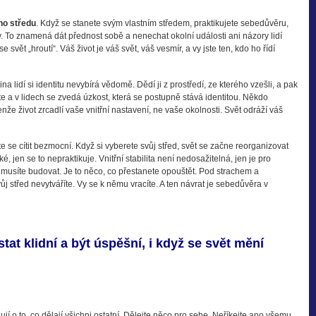
ého středu
. Když se stanete svým vlastním středem, praktikujete sebedůvěru,
y. To znamená dát přednost sobě a nenechat okolní události ani názory lidí
e svět „hroutí“. Váš život je váš svět, váš vesmír, a vy jste ten, kdo ho řídí
šina lidí si identitu nevybírá vědomě. Dědí ji z prostředí, ze kterého vzešli, a pak
ste a v lidech se zvedá úzkost, která se postupně stává identitou. Někdo
že život zrcadlí vaše vnitřní nastavení, ne vaše okolnosti. Svět odráží váš
ete se cítit bezmocní. Když si vyberete svůj střed, svět se začne reorganizovat
é, jen se to nepraktikuje. Vnitřní stabilita není nedosažitelná, jen je pro
musíte budovat. Je to něco, co přestanete opouštět. Pod strachem a
ůj střed nevytváříte. Vy se k němu vracíte. A ten návrat je sebedůvěra v
tat klidní a být úspěšní, i když se svět mění
ují o to, co dělají všichni ostatní. Dělejte něco pro sebe. Neříkejte ano všemu.