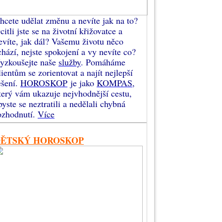
hcete udělat změnu a nevíte jak na to?
citli jste se na životní křižovatce a
evíte, jak dál? Vašemu životu něco
chází, nejste spokojení a vy nevíte co?
yzkoušejte naše
služby
. Pomáháme
lientům se zorientovat a najít nejlepší
ešení.
HOROSKOP
je jako
KOMPAS
,
terý vám ukazuje nejvhodnější cestu,
byste se neztratili a nedělali chybná
ozhodnutí.
Více
DĚTSKÝ HOROSKOP