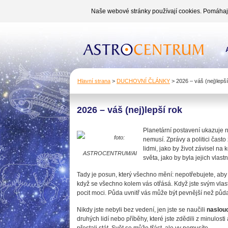
Naše webové stránky používají cookies. Pomáhají 
Hlavní strana
>
DUCHOVNÍ ČLÁNKY
>
2026 – váš (nej)lepší
2026 – váš (nej)lepší rok
Planetární postavení ukazuje 
foto:
nemusí. Zprávy a politici často
lidmi, jako by život závisel na 
ASTROCENTRUM/AI
světa, jako by byla jejich vlastn
Tady je posun, který všechno mění: nepotřebujete, aby by
když se všechno kolem vás otřásá. Když jste svým vlast
pocit moci. Půda uvnitř vás může být pevnější než půd
Nikdy jste nebyli bez vedení, jen jste se naučili
naslou
druhých lidí nebo příběhy, které jste zdědili z minulosti