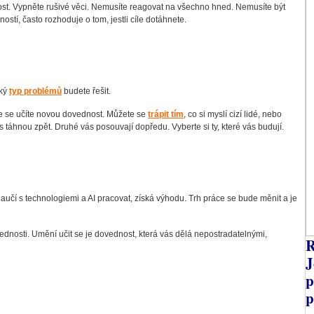
st. Vypněte rušivé věci. Nemusíte reagovat na všechno hned. Nemusíte být
ostí, často rozhoduje o tom, jestli cíle dotáhnete.
aký
typ problémů
budete řešit.
že se učíte novou dovednost. Můžete se
trápit tím
, co si myslí cizí lidé, nebo
ás táhnou zpět. Druhé vás posouvají dopředu. Vyberte si ty, které vás budují.
naučí s technologiemi a AI pracovat, získá výhodu. Trh práce se bude měnit a je
vednosti. Umění učit se je dovednost, která vás dělá nepostradatelnými,
R
J
p
p