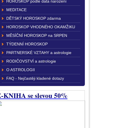
HOROSKOP podle data narození
MEDITACE
DĚTSKÝ HOROSKOP zdarma
HOROSKOP VHODNÉHO OKAMŽIKU
MĚSÍČNÍ HOROSKOP na SRPEN
TÝDENNÍ HOROSKOP
PARTNERSKÉ VZTAHY a astrologie
RODIČOVSTVÍ a astrologie
O ASTROLOGII
FAQ - Nejčastěji kladené dotazy
-KNIHA se slevou 50%