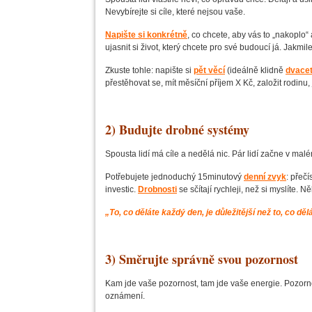
Nevybírejte si cíle, které nejsou vaše.
Napište si konkrétně
, co chcete, aby vás to „nakoplo“
ujasnit si život, který chcete pro své budoucí já. Jakmil
Zkuste tohle: napište si
pět věcí
(ideálně klidně
dvace
přestěhovat se, mít měsíční příjem X Kč, založit rodinu, 
2) Budujte drobné systémy
Spousta lidí má cíle a nedělá nic. Pár lidí začne v mal
Potřebujete jednoduchý 15minutový
denní zvyk
: přeč
investic.
Drobnosti
se sčítají rychleji, než si myslíte.
„To, co děláte každý den, je důležitější než to, co d
3) Směrujte správně svou pozornost
Kam jde vaše pozornost, tam jde vaše energie. Pozornos
oznámení.