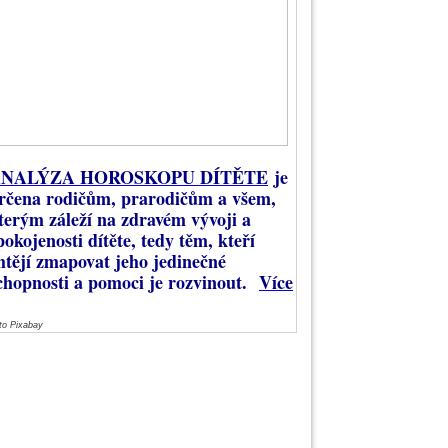
NALÝZA HOROSKOPU DÍTĚTE
je
rčena rodičům, prarodičům a všem,
terým záleží na zdravém vývoji a
pokojenosti dítěte, tedy těm, kteří
htějí zmapovat jeho jedinečné
chopnosti a pomoci je rozvinout.
Více
to Pixabay