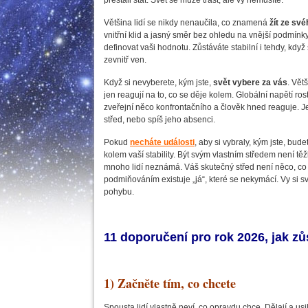
přestali stát. Svět se může třást, ale vy nemusíte.
Většina lidí se nikdy nenaučila, co znamená
žít ze sv
vnitřní klid a jasný směr bez ohledu na vnější podmínk
definovat vaši hodnotu. Zůstáváte stabilní i tehdy, když s
zevnitř ven.
Když si nevyberete, kým jste,
svět vybere za vás
. Vět
jen reagují na to, co se děje kolem. Globální napětí ro
zveřejní něco konfrontačního a člověk hned reaguje. Jen
střed, nebo spíš jeho absenci.
Pokud
necháte události
, aby si vybraly, kým jste, bud
kolem vaší stability. Být svým vlastním středem není těžk
mnoho lidí neznámá. Váš skutečný střed není něco, co 
podmiňováním existuje „já“, které se nekymácí. Vy si sv
pohybu.
11 doporučení pro rok 2026, jak zůs
1) Začněte tím, co chcete
Spousta lidí vlastně neví, co opravdu chce. Dělají a usil