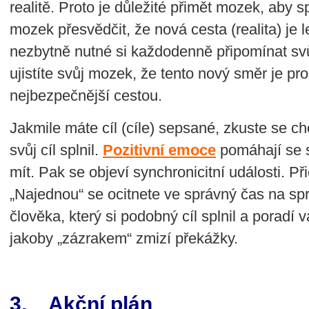
realitě. Proto je důležité přimět mozek, aby 
mozek přesvědčit, že nová cesta (realita) je l
nezbytně nutné si každodenně připomínat svůj
ujistíte svůj mozek, že tento nový směr je pro
nejbezpečnější cestou.
Jakmile máte cíl (cíle) sepsané, zkuste se ch
svůj cíl splnil.
Pozitivní emoce
pomáhají se s
mít. Pak se objeví synchronicitní události. 
„Najednou“ se ocitnete ve správný čas na sp
člověka, který si podobný cíl splnil a poradí
jakoby „zázrakem“ zmizí překážky.
3. Akční plán