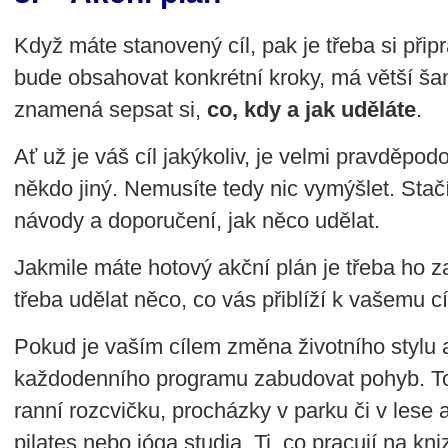
Když máte stanovený cíl, pak je třeba si připr
bude obsahovat konkrétní kroky, má větší ša
znamená sepsat si,
co, kdy a jak uděláte
.
Ať už je váš cíl jakýkoliv, je velmi pravděpod
někdo jiný. Nemusíte tedy nic vymýšlet. Stač
návody a doporučení, jak něco udělat.
Jakmile máte hotový akční plán je třeba ho z
třeba udělat něco, co vás přiblíží k vašemu cíl
Pokud je vaším cílem změna životního stylu a
každodenního programu zabudovat pohyb. 
ranní rozcvičku, procházky v parku či v lese 
pilates nebo jóga studia. Ti, co pracují na kni