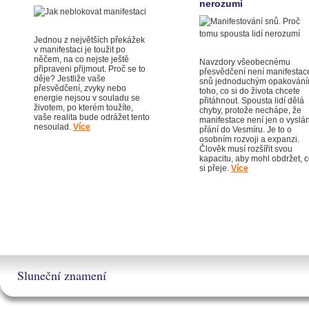
nerozumí
Jednou z největších překážek
v manifestaci je toužit po
něčem, na co nejste ještě
Navzdory všeobecnému
připraveni přijmout. Proč se to
přesvědčení není manifestac
děje? Jestliže vaše
snů jednoduchým opakován
přesvědčení, zvyky nebo
toho, co si do života chcete
energie nejsou v souladu se
přitáhnout. Spousta lidí dělá
životem, po kterém toužíte,
chyby, protože nechápe, že
vaše realita bude odrážet tento
manifestace není jen o vyslán
nesoulad.
Více
přání do Vesmíru. Je to o
osobním rozvoji a expanzi.
Člověk musí rozšířit svou
kapacitu, aby mohl obdržet, 
si přeje.
Více
Sluneční znamení