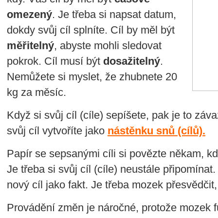
omezený
. Je třeba si napsat datum,
dokdy svůj cíl splníte. Cíl by měl být
měřitelný
, abyste mohli sledovat
pokrok. Cíl musí být
dosažitelný
.
Nemůžete si myslet, že zhubnete 20
kg za měsíc.
Když si svůj cíl (cíle) sepíšete, pak je to zá
svůj cíl vytvoříte jako
nástěnku snů (cílů).
Papír se sepsanými cíli si povězte někam, k
Je třeba si svůj cíl (cíle) neustále připomína
nový cíl jako fakt. Je třeba mozek přesvědčit
Provádění změn je náročné, protože mozek f