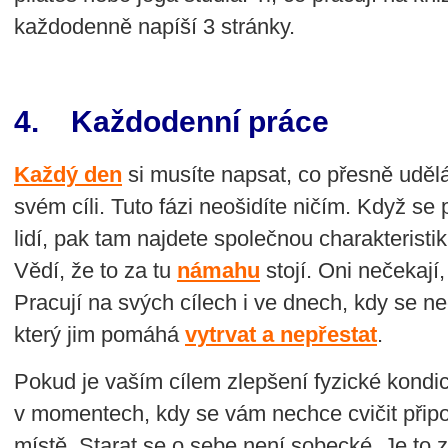
každodenně napíší 3 stránky.
4. Každodenní práce
Každý den
si musíte napsat, co přesně uděl
svém cíli. Tuto fázi neošidíte ničím. Když se
lidí, pak tam najdete společnou charakteristik
Vědí, že to za tu
námahu
stojí. Oni nečekají
Pracují na svých cílech i ve dnech, kdy se necí
který jim pomáhá
vytrvat a nepřestat
.
Pokud je vaším cílem zlepšení fyzické kondic
v momentech, kdy se vám nechce cvičit připo
místě. Starat se o sebe není sobecké. Je to z