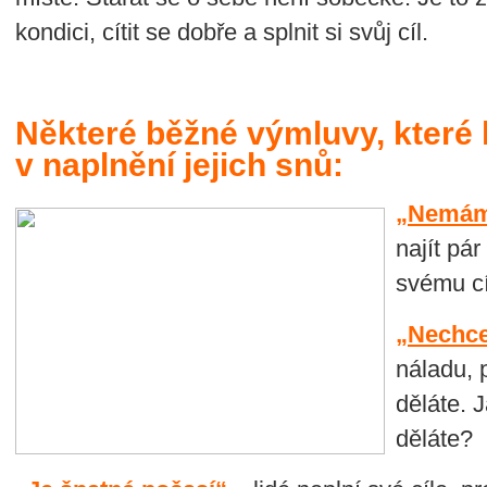
kondici, cítit se dobře a splnit si svůj cíl.
Některé běžné výmluvy, které l
v naplnění jejich snů:
„Nemám
najít pá
svému cí
„Nechce
náladu, 
děláte. J
děláte?