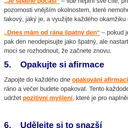
„Je špatné počasí“
– lidé neplní své cíle, p
pozornosti vnějším okolnostem, které nemoho
takový, jaký je, a využijte každého okamžiku 
„Dnes mám od rána špatný den“
– pokud j
pak den neodepisujte jako špatný, ale nastar
moci se rozhodnout, že začnete znovu.
5. Opakujte si afirmace
Zapojte do každého dne
opakování afirmací
ráno a večer budete opakovat. Tento každod
udržet
pozitivní myšlení
, které je pro naplně
6. Udělejte si to snazší