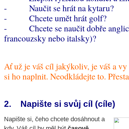
- Naučit se hrát na kytaru?
- Chcete umět hrát golf?
- Chcete se naučit dobře anglic
francouzsky nebo italsky)?
Ať už je váš cíl jakýkoliv, je váš a 
si ho naplnit. Neodkládejte to. Přest
2. Napište si svůj cíl (cíle)
Napište si, čeho chcete dosáhnout a
kdy. Váš cíl by měl být
časově