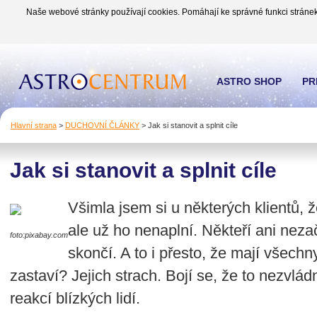
Naše webové stránky používají cookies. Pomáhají ke správné funkci stránek
ASTRO SHOP
PR
Hlavní strana
>
DUCHOVNÍ ČLÁNKY
>
Jak si stanovit a splnit cíle
Jak si stanovit a splnit cíle
Všimla jsem si u některých klientů, ž
ale už ho nenaplní. Někteří ani nezač
foto:pixabay.com
skončí. A to i přesto, že mají všech
zastaví? Jejich strach. Bojí se, že to nezvládn
reakcí blízkých lidí.