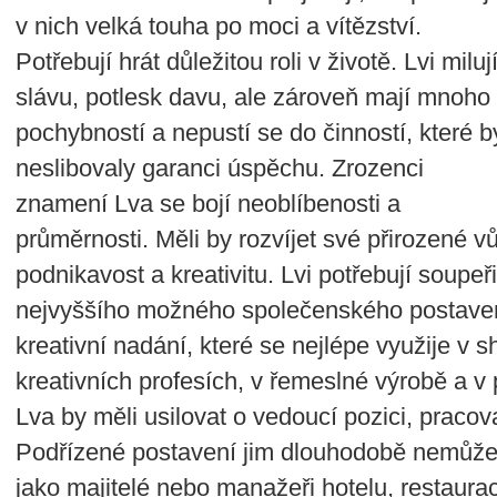
v nich velká touha po moci a vítězství.
Potřebují hrát důležitou roli v životě. Lvi miluj
slávu, potlesk davu, ale zároveň mají mnoho
pochybností a nepustí se do činností, které b
neslibovaly garanci úspěchu. Zrozenci
znamení Lva se bojí neoblíbenosti a
průměrnosti. Měli by rozvíjet své přirozené v
podnikavost a kreativitu. Lvi potřebují soupeř
nejvyššího možného společenského postaven
kreativní nadání, které se nejlépe využije v
kreativních profesích, v řemeslné výrobě a v
Lva by měli usilovat o vedoucí pozici, pracov
Podřízené postavení jim dlouhodobě nemůže 
jako majitelé nebo manažeři hotelu, restaur