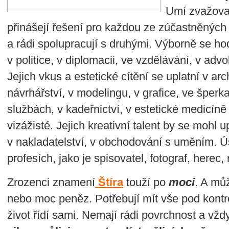
Umí zvažova
přinášejí řešení pro každou ze zúčastněných s
a rádi spolupracují s druhými. Výborně se hod
v politice, v diplomacii, ve vzdělávání, v advok
Jejich vkus a estetické cítění se uplatní v ar
návrhářství, v modelingu, v grafice, ve šperk
službách, v kadeřnictví, v estetické medicín
vizážisté. Jejich kreativní talent by se mohl u
v nakladatelství, v obchodování s uměním. 
profesích, jako je spisovatel, fotograf, herec,
Zrozenci znamení
Štíra
touží po
moci
. A mů
nebo moc peněz. Potřebují mít vše pod kontrol
život řídí sami. Nemají rádi povrchnost a vždy