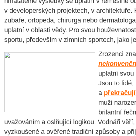
hmatatelné výsledky se uplatní v řemeslné obl
v developerských projektech, v architektuře. 
zubaře, ortopeda, chirurga nebo dermatologa.
uplatní v oblasti vědy. Pro svou houževnatost
sportu, především v zimních sportech, jako je
Zrozenci zn
nekonvenčn
uplatní svou 
Jsou to lidé,
a
překračují
muži naroze
brilantní řeč
uvažováním a oslňující logikou. Vodnáři věří
vyzkoušené a ověřené tradiční způsoby a při