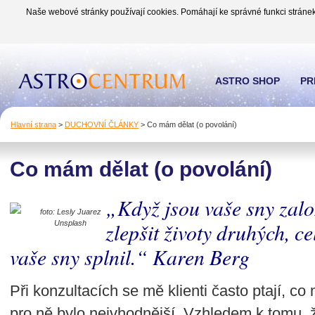
Naše webové stránky používají cookies. Pomáhají ke správné funkci stránek
ASTRO SHOP
PR
Hlavní strana
>
DUCHOVNÍ ČLÁNKY
>
Co mám dělat (o povolání)
Co mám dělat (o povolání)
„Když jsou vaše sny zalo
foto: Lesly Juarez
zlepšit životy druhých, ce
Unsplash
vaše sny splnil.“ Karen Berg
Při konzultacích se mě klienti často ptají, co 
pro ně bylo nejvhodnější. Vzhledem k tomu, ž