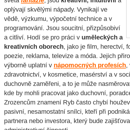
světa
fantazie
, jsou
kreativní, intuitivní
a
oplývají skvělými nápady. Vynikají ve
vědě, výzkumu, výpočetní technice a v
programování. Jsou soucitní, přizpůsobiví
a citliví. Hodí se pro práci v
uměleckých a
kreativních
oborech
, jako je film, herectví, 
poezie, reklama, televize a móda. Jejich přir
výborně uplatní v
nápomocných profesích
,
zdravotnictví, v kosmetice, masérství a v soc
duchovně zaměřeni, a to je může nasměrovat k
kde by mohli pracovat jako duchovní, poradc
Zrozencům znamení Ryb často chybí houževna
pasivní, nesamostatní snílci, kteří při podnik
partnera nebo investora, který bude zajišťov