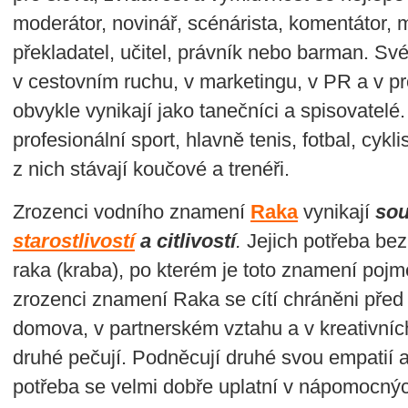
moderátor, novinář, scénárista, komentátor, m
překladatel, učitel, právník nebo barman. Sv
v cestovním ruchu, v marketingu, v PR a v p
obvykle vynikají jako tanečníci a spisovatelé.
profesionální sport, hlavně tenis, fotbal, cykli
z nich stávají koučové a trenéři.
Zrozenci vodního znamení
Raka
vynikají
sou
starostlivostí
a citlivostí
.
Jejich potřeba bez
raka (kraba), po kterém je toto znamení pojm
zrozenci znamení Raka se cítí chráněni před
domova, v partnerském vztahu a v kreativních
druhé pečují. Podněcují druhé svou empatií 
potřeba se velmi dobře uplatní v nápomocnýc