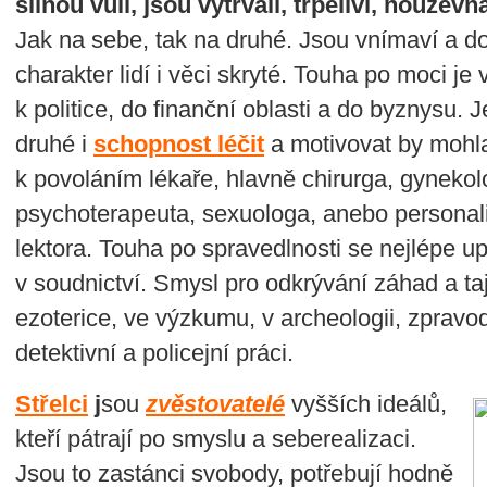
silnou vůli, jsou vytrvalí, trpěliví, houževn
Jak na sebe, tak na druhé. Jsou vnímaví a 
charakter lidí i věci skryté. Touha po moci j
k politice, do finanční oblasti a do byznysu. 
druhé i
schopnost léčit
a motivovat by mohl
k povoláním lékaře, hlavně chirurga, gynekol
psychoterapeuta, sexuologa, anebo personalis
lektora. Touha po spravedlnosti se nejlépe upl
v soudnictví. Smysl pro odkrývání záhad a taj
ezoterice, ve výzkumu, v archeologii, zpravo
detektivní a policejní práci.
Střelci
j
sou
zvěstovatelé
vyšších ideálů,
kteří pátrají po smyslu a seberealizaci.
Jsou to zastánci svobody, potřebují hodně