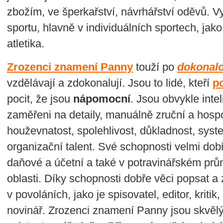
zbožím, ve šperkařství, návrhářství oděvů. Vy
sportu, hlavně v individuálních sportech, jako 
atletika.
Zrozenci znamení Panny
touží po
dokonalo
vzdělávají a zdokonalují. Jsou to lidé, kteří
po
pocit, že jsou
nápomocní
. Jsou obvykle inte
zaměřeni na detaily, manuálně zruční a hospo
houževnatost, spolehlivost, důkladnost, syste
organizační talent. Své schopnosti velmi dobře
daňové a účetní a také v potravinářském průmy
oblasti. Díky schopnosti dobře věci popsat a
v povoláních, jako je spisovatel, editor, kriti
novinář. Zrozenci znamení Panny jsou skvěl