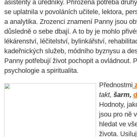
asistenty a úředníky. Přirozená potřeba druh
se uplatnila v povoláních učitele, lektora, per
a analytika. Zrozenci znamení Panny jsou ob
důsledně o sebe dbají. A to by je mohlo přivés
lékárenství, léčitelství, bylinkářství, rehabil
kadeřnických služeb, módního byznysu a de
Panny potřebují život pochopit a ovládnout. P
psychologie a spiritualita.
Přednostmi
takt,
šarm,
d
Hodnoty, jak
jsou pro ně v
hledat ve vš
života. Usilu