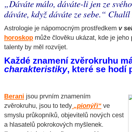
„Dáváte málo, dáváte-li jen ze svéh
dáváte, když dáváte ze sebe.“ Chalí
Astrologie je nápomocným prostředkem
v se
horoskop
může člověku ukázat, kde je jeho p
talenty by měl rozvíjet.
Každé znamení zvěrokruhu m
charakteristiky
, které se hodí 
Berani
jsou prvním znamením
zvěrokruhu, jsou to tedy
„pionýři“
ve
smyslu průkopníků, objevitelů nových cest
a hlasatelů pokrokových myšlenek.