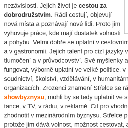
nezávislosti. Jejich život je
cestou za
dobrodružstvím
. Rádi cestují, objevují
nová místa a poznávají nové lidi. Proto jim
vyhovuje práce, kde mají dostatek volnosti
a pohybu. Velmi dobře se uplatní v cestovní
a v gastronomii. Jejich talent pro cizí jazyky 
tlumočení a v průvodcovství. Své myšlenky a 
fungovat, výborně uplatní ve velké politice, v 
soudnictví, školství, vzdělávání, v humanitá
organizacích. Zrozenci znamení Střelce se rádi
showbyznysu
, mohli by se tedy uplatnit ve s
tance, v TV, v rádiu, v reklamě. Cit pro vhod
zhodnotit v mezinárodním byznysu. Střelce při
protože jim dává volnost, možnost cestovat, 