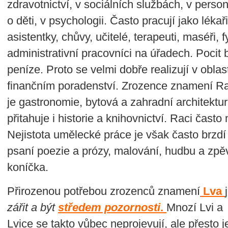
zdravotnictví, v sociálních službách, v person
o děti, v psychologii. Často pracují jako lékař
asistentky, chůvy, učitelé, terapeuti, maséři,
administrativní pracovníci na úřadech. Pocit
peníze. Proto se velmi dobře realizují v oblast
finančním poradenství. Zrozence znamení Ra
je gastronomie, bytová a zahradní architektu
přitahuje i historie a knihovnictví. Raci často
Nejistota umělecké práce je však často brzdí 
psaní poezie a prózy, malování, hudbu a zpěv 
koníčka.
Přirozenou potřebou
zrozenců znamení
Lva
zářit a být
středem pozornosti
.
Mnozí Lvi a
Lvice se takto vůbec neprojevují, ale přesto j