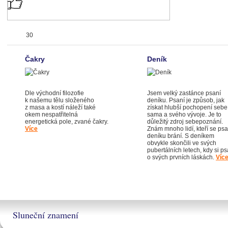
30
Čakry
Deník
Dle východní filozofie
Jsem velký zastánce psaní
k našemu tělu složeného
deníku. Psaní je způsob, jak
z masa a kostí náleží také
získat hlubší pochopení sebe
okem nespatřitelná
sama a svého vývoje. Je to
energetická pole, zvané čakry.
důležitý zdroj sebepoznání.
Více
Znám mnoho lidí, kteří se psa
deníku brání. S deníkem
obvykle skončili ve svých
pubertálních letech, kdy si ps
o svých prvních láskách.
Víc
Sluneční znamení