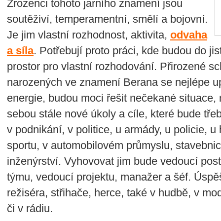
Zrozenci tohoto jarního znamení jsou
soutěživí, temperamentní, smělí a bojovní.
Je jim vlastní rozhodnost, aktivita,
odvaha
a síla
. Potřebují proto práci, kde budou do ji
prostor pro vlastní rozhodování. Přirozené s
narozených ve znamení Berana se nejlépe upl
energie, budou moci řešit nečekané situace, 
sebou stále nové úkoly a cíle, které bude třeb
v podnikání, v politice, u armády, u policie, u
sportu, v automobilovém průmyslu, stavebnictv
inženýrství. Vyhovovat jim bude vedoucí post
týmu, vedoucí projektu, manažer a šéf. Úspěšn
režiséra, střihače, herce, také v hudbě, v mo
či v rádiu.