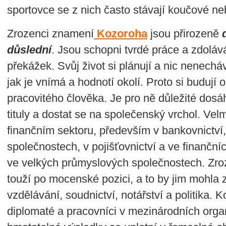
sportovce se z nich často stávají koučové ne
Zrozenci znamení
Kozoroha
jsou přirozeně
důslední
. Jsou schopni tvrdé práce a zdoláv
překážek. Svůj život si plánují a nic nenechá
jak je vnímá a hodnotí okolí. Proto si budují 
pracovitého člověka. Je pro ně důležité dosá
tituly a dostat se na společenský vrchol. Vel
finančním sektoru, především v bankovnictví
společnostech, v pojišťovnictví a ve finanční
ve velkých průmyslových společnostech. Zr
touží po mocenské pozici, a to by jim mohla za
vzdělávání, soudnictví, notářství a politika. 
diplomaté a pracovníci v mezinárodních organ