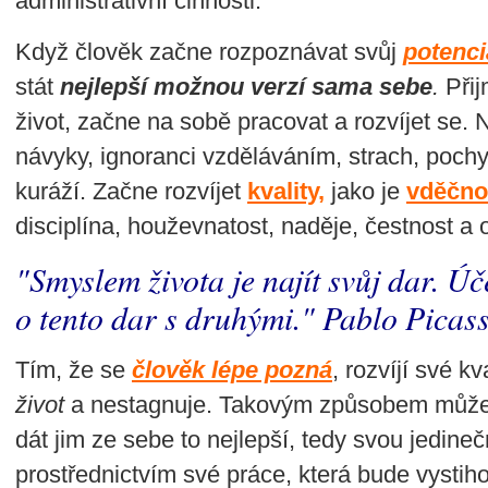
administrativní činnosti.
Když člověk začne rozpoznávat svůj
potenci
stát
nejlepší možnou verzí sama sebe
.
Přij
život, začne na sobě pracovat a rozvíjet se. 
návyky, ignoranci vzděláváním, strach, pochy
kuráží. Začne rozvíjet
kvality,
jako je
vděčno
disciplína, houževnatost, naděje, čestnost a 
"Smyslem života je najít svůj dar. Úč
o tento dar s druhými." Pablo Picas
Tím, že se
člověk lépe pozná
, rozvíjí své kva
život
a nestagnuje. Takovým způsobem může
dát jim ze sebe to nejlepší, tedy svou jedine
prostřednictvím své práce, která bude vystihov