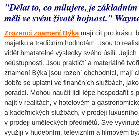
"Dělat to, co milujete, je základn
měli ve svém životě hojnost." Wayn
Zrozenci znamení Býka
mají cit pro krásu, 
majetku a tradičním hodnotám. Jsou to realis
vidět hmatatelné výsledky svého úsilí. Jejich
neústupnosti. Jsou praktičtí a materiálně tvo
znamení Býka jsou rození obchodníci, mají ci
dobře se uplatní ve finančních službách, jako 
poradci. Mohou naučit lidi lépe hospodařit s
najít v realitách, v hotelovém a gastronomi
a kadeřnických službách, v prodeji luxusního 
v prodeji uměleckých předmětů. Své vyvinuté
využijí v hudebním, televizním a filmovém byz