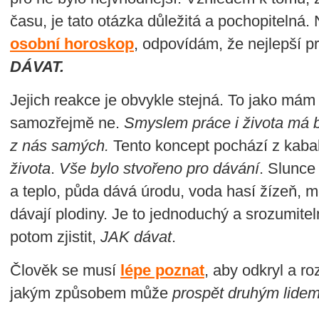
času, je tato otázka důležitá a pochopitelná.
osobní horoskop
, odpovídám, že nejlepší p
DÁVAT.
Jejich reakce je obvykle stejná. To jako mám
samozřejmě ne.
Smyslem práce i života má b
z nás samých.
Tento koncept pochází z kabal
života
.
Vše bylo stvořeno pro dávání
. Slunce
a teplo, půda dává úrodu, voda hasí žízeň, mo
dávají plodiny. Je to jednoduchý a srozumitel
potom zjistit,
JAK dávat
.
Člověk se musí
lépe poznat
, aby odkryl a r
jakým způsobem může
prospět druhým lide