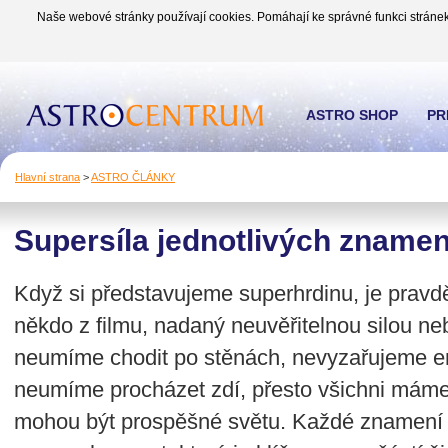
Naše webové stránky používají cookies. Pomáhají ke správné funkci stránek
ASTRO SHOP
PR
Hlavní strana
>
ASTRO ČLÁNKY
Supersíla jednotlivých zname
Když si představujeme superhrdinu, je prav
někdo z filmu, nadaný neuvěřitelnou silou neb
neumíme chodit po stěnách, nevyzařujeme e
neumíme procházet zdí, přesto všichni máme 
mohou být prospěšné světu. Každé znamení 