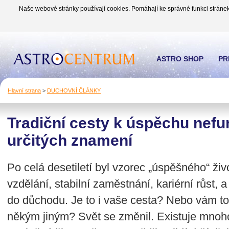
Naše webové stránky používají cookies. Pomáhají ke správné funkci stránek
ASTRO SHOP
PR
Hlavní strana
>
DUCHOVNÍ ČLÁNKY
Tradiční cesty k úspěchu nefu
určitých znamení
Po celá desetiletí byl vzorec „úspěšného“ ži
vzdělání, stabilní zaměstnání, kariérní růst
do důchodu. Je to i vaše cesta? Nebo vám t
někým jiným? Svět se změnil. Existuje mnoh