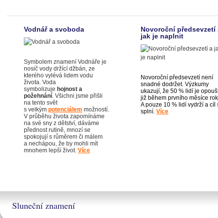
Vodnář a svoboda
Novoroční předsevzetí 
jak je naplnit
Symbolem znamení Vodnáře je
nosič vody držící džbán, ze
kterého vylévá lidem vodu
Novoroční předsevzetí není
života. Voda
snadné dodržet. Výzkumy
symbolizuje
hojnost a
ukazují, že 50 % lidí je opoušt
požehnání
. Všichni jsme přišli
již během prvního měsíce rok
na tento svět
A pouze 10 % lidí vydrží a cíl 
s velkým
potenciálem
možností.
splní.
Více
V průběhu života zapomínáme
na své sny z dětství, dáváme
přednost rutině, mnozí se
spokojují s růměrem či málem
a nechápou, že by mohli mít
mnohem lepší život.
Více
Sluneční znamení