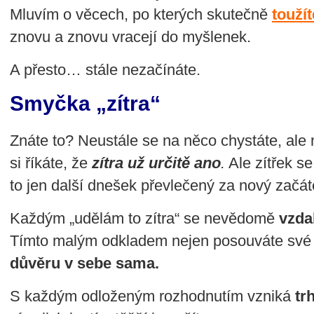
Mluvím o věcech, po kterých skutečně
toužít
znovu a znovu vracejí do myšlenek.
A přesto… stále nezačínáte.
Smyčka „zítra“
Znáte to? Neustále se na něco chystáte, ale
si říkáte, že
zítra už určitě ano
.
Ale zítřek s
to jen další dnešek převlečený za nový začát
Každým „udělám to zítra“ se nevědomě
vzda
Tímto malým odkladem nejen posouváte sv
důvěru v sebe sama.
S každým odloženým rozhodnutím vzniká
tr