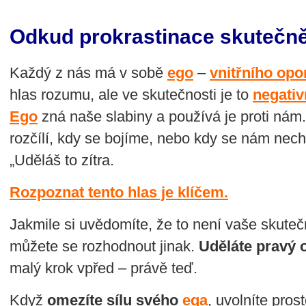
Odkud prokrastinace skutečně
Každý z nás má v sobě
ego
–
vnitřního opo
hlas rozumu, ale ve skutečnosti je to
negativn
Ego
zná naše slabiny a používá je proti nám. 
rozčílí, kdy se bojíme, nebo kdy se nám nec
„Uděláš to zítra.
Rozpoznat tento hlas je klíčem.
Jakmile si uvědomíte, že to není vaše skuteč
můžete se rozhodnout jinak.
Uděláte pravý 
malý krok vpřed – právě teď.
Když
omezíte sílu svého
ega
, uvolníte pros