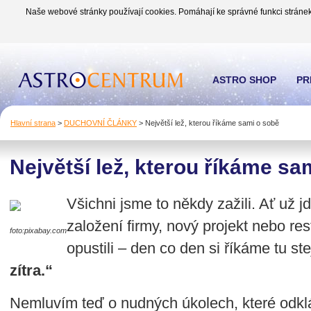
Naše webové stránky používají cookies. Pomáhají ke správné funkci stránek
ASTRO SHOP
PR
Hlavní strana
>
DUCHOVNÍ ČLÁNKY
>
Největší lež, kterou říkáme sami o sobě
Největší lež, kterou říkáme sa
Všichni jsme to někdy zažili. Ať už jd
založení firmy, nový projekt nebo re
foto:pixabay.com
opustili – den co den si říkáme tu s
zítra.“
Nemluvím teď o nudných úkolech, které odklá