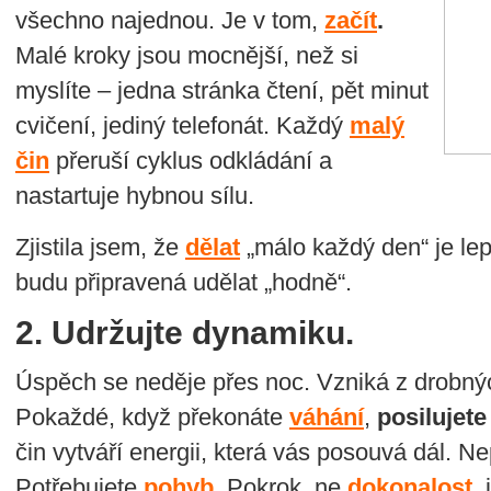
všechno najednou. Je v tom,
začít
.
Malé kroky jsou mocnější, než si
myslíte – jedna stránka čtení, pět minut
cvičení, jediný telefonát. Každý
malý
čin
přeruší cyklus odkládání a
nastartuje hybnou sílu.
Zjistila jsem, že
dělat
„málo každý den“ je le
budu připravená udělat „hodně“.
2. Udržujte dynamiku.
Úspěch se neděje přes noc. Vzniká z drobný
Pokaždé, když překonáte
váhání
,
posilujet
čin vytváří energii, která vás posouvá dál. N
Potřebujete
pohyb
. Pokrok, ne
dokonalost
,