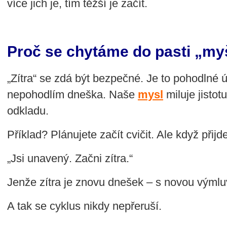
více jich je, tím těžší je začít.
Proč se chytáme do pasti „myš
„Zítra“ se zdá být bezpečné. Je to pohodlné ú
nepohodlím dneška. Naše
mysl
miluje jistot
odkladu.
Příklad? Plánujete začít cvičit. Ale když přij
„Jsi unavený. Začni zítra.“
Jenže zítra je znovu dnešek – s novou výmlu
A tak se cyklus nikdy nepřeruší.