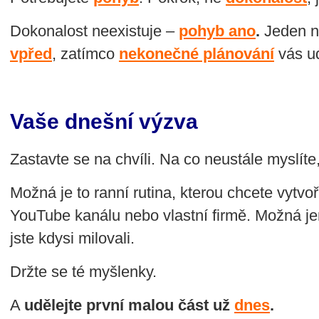
Dokonalost neexistuje –
pohyb ano
.
Jeden n
vpřed
, zatímco
nekonečné plánování
vás ud
Vaše dnešní výzva
Zastavte se na chvíli. Na co neustále myslíte
Možná je to ranní rutina, kterou chcete vytvo
YouTube kanálu nebo vlastní firmě. Možná j
jste kdysi milovali.
Držte se té myšlenky.
A
udělejte první malou část už
dnes
.