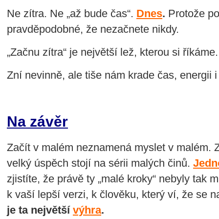
Ne zítra. Ne „až bude čas“.
Dnes
.
Protože po
pravděpodobné, že nezačnete nikdy.
„Začnu zítra“ je největší lež, kterou si říkáme.
Zní nevinně, ale tiše nám krade čas, energii
Na závěr
Začít v malém neznamená myslet v malém. Z
velký úspěch stojí na sérii malých činů.
Jedn
zjistíte, že právě ty „malé kroky“ nebyly tak
k vaší lepší verzi, k člověku, který ví, že s
je ta největší
výhra
.