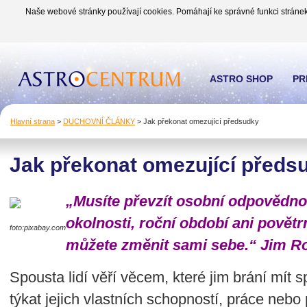
Naše webové stránky používají cookies. Pomáhají ke správné funkci stránek
ASTRO SHOP
PR
Hlavní strana
>
DUCHOVNÍ ČLÁNKY
>
Jak překonat omezující předsudky
Jak překonat omezující předs
„Musíte převzít osobní odpovědno
okolnosti, roční období ani povětr
foto:pixabay.com
můžete změnit sami sebe.“ Jim R
Spousta lidí věří věcem, které jim brání mít 
týkat jejich vlastních schopností, práce neb