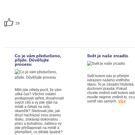
29
Co je vám předurčeno,
Svět je naše zrcadlo
přijde. Důvěřujte
procesu
Svět kolem nás je přímým
odrazem našeho vnitřního
stavu. To je zásadní hluboká,
duchovní pravda. Pokud
Měli jste někdy pocit, že vám
chcete změnit svět kolem seb
utíká čas? Všichni ostatní
musíte nejprve změnit to, co j
postupovali vpřed, dosahovali
uvnitř vás samých.
Více
svých cílů a vy jste stáli na
místě a čekali na svůj
okamžik? Sledovali jste, jak
druzí nacházejí svou pravou
lásku, získávají dokonalou
práci a bohatnou, zatímco vy
jste přešlapovali na místě a
přemýšleli, co děláte špatně?