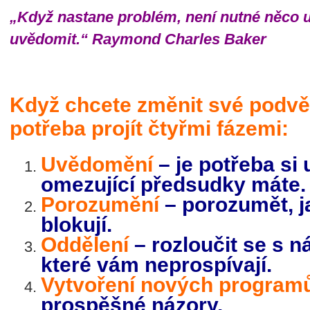
„Když nastane problém, není nutné něco ud
uvědomit.“ Raymond Charles Baker
Když chcete změnit své podvě
potřeba projít čtyřmi fázemi:
Uvědomění
– je potřeba si
omezující předsudky máte.
Porozumění
– porozumět, 
blokují.
Oddělení
– rozloučit se s 
které vám neprospívají.
Vytvoření nových program
prospěšné názory.