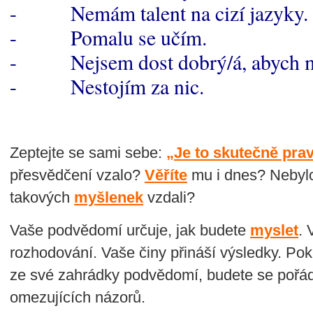
- Nemám talent na cizí jazyky.
- Pomalu se učím.
- Nejsem dost dobrý/á, abych měl
- Nestojím za nic.
Zeptejte se sami sebe:
„Je to skutečně pra
přesvědčení vzalo?
Věříte
mu i dnes? Nebylo
takových
myšlenek
vzdali?
Vaše podvědomí určuje, jak budete
myslet
.
rozhodování. Vaše činy přináší výsledky. Po
ze své zahrádky podvědomí, budete se pořád
omezujících názorů.