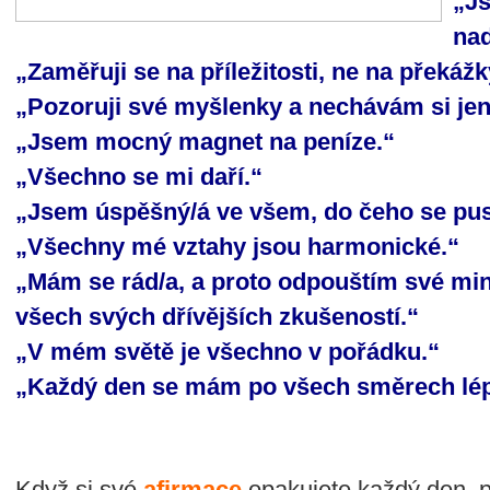
„Js
nad
„Zaměřuji se na příležitosti, ne na překážk
„Pozoruji své myšlenky a nechávám si jen t
„Jsem mocný magnet na peníze.“
„Všechno se mi daří.“
„Jsem úspěšný/á ve všem, do čeho se pus
„Všechny mé vztahy jsou harmonické.“
„Mám se rád/a, a proto odpouštím své minu
všech svých dřívějších zkušeností.“
„V mém světě je všechno v pořádku.“
„Každý den se mám po všech směrech lép
Když si své
afirmace
opakujete každý den, 