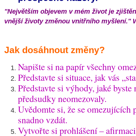
"Největším objevem v mém život je zjištěn
vnější životy změnou vnitřního myšlení."
Jak dosáhnout změny?
Napište si na papír všechny omez
Představte si situace, jak vás „st
Představte si výhody, jaké byste
předsudky neomezovaly.
Uvědomte si, že se omezujících
snadno vzdát.
Vytvořte si prohlášení – afirmaci