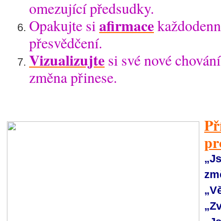
omezující předsudky.
afirmace
Opakujte si
každodenně
přesvědčení.
Vizualizujte
si své nové chování
změna přinese.
Př
pr
„J
změ
„Vě
„Zv