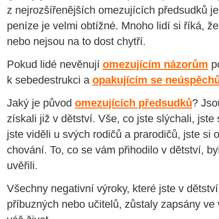
z nejrozšířenějších omezujících předsudků je
peníze je velmi obtížné. Mnoho lidí si říká, že
nebo nejsou na to dost chytří.
Pokud lidé nevěnují
omezujícím názorům
po
k sebedestrukci a
opakujícím se neúspěch
Jaký je původ
omezujících předsudků
? Jso
získali již v dětství. Vše, co jste slýchali, jst
jste viděli u svých rodičů a prarodičů, jste si
chování. To, co se vám přihodilo v dětství, byl
uvěřili.
Všechny negativní výroky, které jste v dětství
příbuzných nebo učitelů, zůstaly zapsány ve