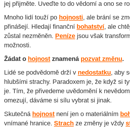
jej přijměte. Uveďte to do vědomí a ono se r
Mnoho lidí touží po
hojnosti
, ale brání se z
přinášejí. Hledají finanční
bohatství
, ale cht
zůstal nezměněn.
Peníze
jsou však transfor
možnosti.
Žádat o
hojnost
znamená
pozvat změnu
.
Lidé se podvědomě drží v
nedostatku
, aby s
hlubšími strachy. Paradoxem je, že když si t
je. Tím, že přivedeme uvědomění k nevědom
omezují, dáváme si sílu vybrat si jinak.
Skutečná
hojnost
není jen o materiálním
boh
vnímané hranice.
Strach
ze změny je vždy
s