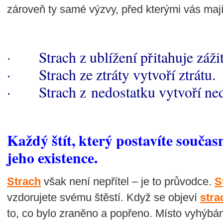
zároveň ty samé výzvy, před kterými vás mají 
·
Strach z ublížení přitahuje záži
· Strach ze ztráty vytvoří ztrátu.
· Strach z nedostatku vytvoří ned
Každý štít, který postavíte součas
jeho existence.
Strach
však není nepřítel – je to průvodce.
S
vzdorujete svému štěstí. Když se objeví
stra
to, co bylo zraněno a popřeno. Místo vyhýbá