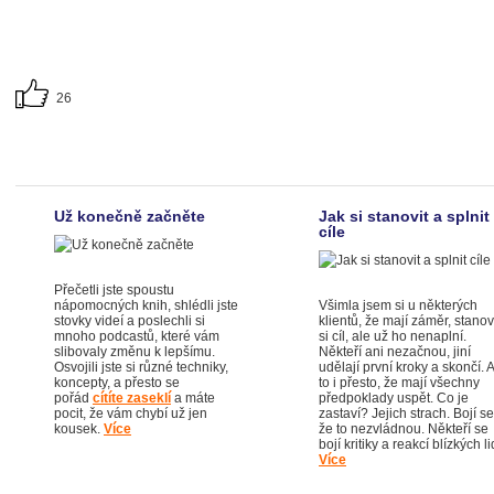
26
Už konečně začněte
Jak si stanovit a splnit
cíle
Přečetli jste spoustu
nápomocných knih, shlédli jste
Všimla jsem si u některých
stovky videí a poslechli si
klientů, že mají záměr, stanov
mnoho podcastů, které vám
si cíl, ale už ho nenaplní.
slibovaly změnu k lepšímu.
Někteří ani nezačnou, jiní
Osvojili jste si různé techniky,
udělají první kroky a skončí. A
koncepty, a přesto se
to i přesto, že mají všechny
pořád
cítíte zaseklí
a máte
předpoklady uspět. Co je
pocit, že vám chybí už jen
zastaví? Jejich strach. Bojí se
kousek.
Více
že to nezvládnou. Někteří se
bojí kritiky a reakcí blízkých li
Více