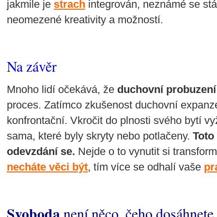
jakmile je
strach
integrován, neznámé se st
neomezené kreativity a možností.
Na závěr
Mnoho lidí očekává, že
duchovní probuzení
proces. Zatímco zkušenost duchovní expanz
konfrontační. Vkročit do plnosti svého bytí v
sama, které byly skryty nebo potlačeny.
Toto 
odevzdání se.
Nejde o to vynutit si transform
necháte věci být
, tím více se odhalí vaše
pr
Svoboda
není něco, čeho dosáhnete –