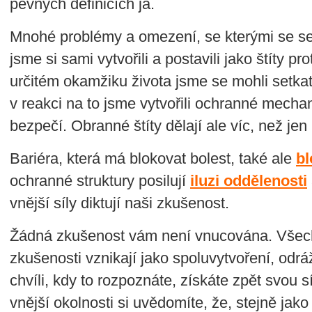
pevných definicích já.
Mnohé problémy a omezení, se kterými se set
jsme si sami vytvořili a postavili jako štíty 
určitém okamžiku života jsme se mohli setka
v reakci na to jsme vytvořili ochranné mecha
bezpečí. Obranné štíty dělají ale víc, než jen
Bariéra, která má blokovat bolest, také ale
bl
ochranné struktury posilují
iluzi oddělenosti
vnější síly diktují naši zkušenost.
Žádná zkušenost vám není vnucována. Všechn
zkušenosti vznikají jako spoluvytvoření, odrá
chvíli, kdy to rozpoznáte, získáte zpět svou s
vnější okolnosti si uvědomíte, že, stejně jak