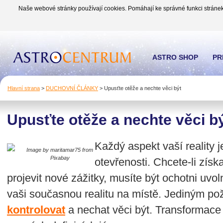
Naše webové stránky používají cookies. Pomáhají ke správné funkci stránek
ASTRO SHOP
PR
Hlavní strana
>
DUCHOVNÍ ČLÁNKY
>
Upusťte otěže a nechte věci být
Upusťte otěže a nechte věci b
Každý aspekt vaší reality j
Image by maritamar75 from
Pixabay
otevřenosti. Chcete-li získ
projevit nové zážitky, musíte být ochotni uvolni
vaši současnou realitu na místě. Jediným p
kontrolovat
a nechat věci být. Transformace 