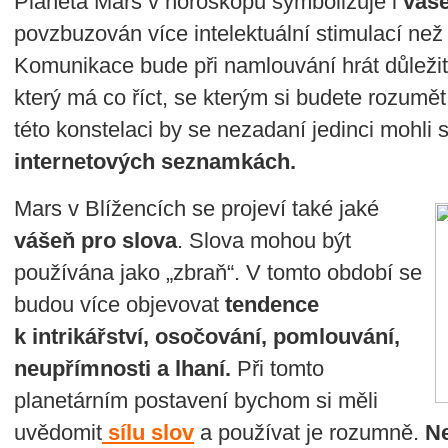
Planeta Mars v horoskopu symbolizuje i
váše
povzbuzován více intelektuální stimulací než ž
Komunikace bude při namlouvání hrát důležit
který má co říct, se kterým si budete rozumět
této konstelaci by se nezadaní jedinci mohli
internetových seznamkách.
Mars v Blížencích se projeví také jaké
vášeň pro slova
. Slova mohou být
používána jako „zbraň“. V tomto období se
budou více objevovat
tendence
k intrikářství, osočování, pomlouvání,
neupřímnosti a lhaní.
Při tomto
planetárním postavení bychom si měli
uvědomit
sílu slov
a používat je rozumně.
Ne