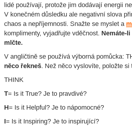
lidé používají, protože jim dodávají energii n
V konečném důsledku ale negativní slova při
chaos a nepříjemnosti. Snažte se myslet a
m
komplimenty, vyjadřujte vděčnost.
Nemáte-li 
mlčte.
V angličtině se používá výborná pomůcka: 
něco řekneš
. Než něco vyslovíte, položte si
THINK
T
= Is it True? Je to pravdivé?
H
= Is it Helpful? Je to nápomocné?
I
= Is it Inspiring? Je to inspirující?