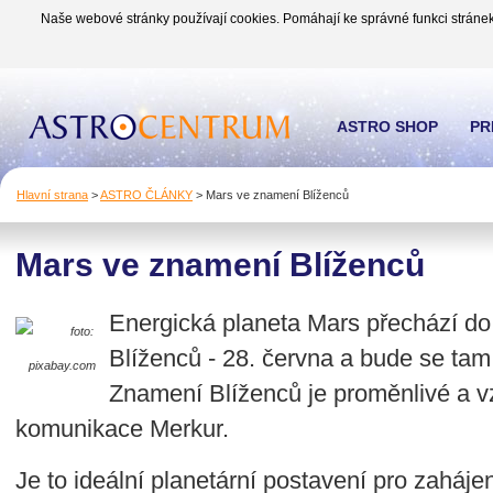
Naše webové stránky používají cookies. Pomáhají ke správné funkci stránek
ASTRO SHOP
PR
Hlavní strana
>
ASTRO ČLÁNKY
>
Mars ve znamení Blíženců
Mars ve znamení Blíženců
Energická planeta Mars přechází do 
foto:
Blíženců - 28. června a bude se tam
pixabay.com
Znamení Blíženců je proměnlivé a v
komunikace Merkur.
Je to ideální planetární postavení pro zaháj