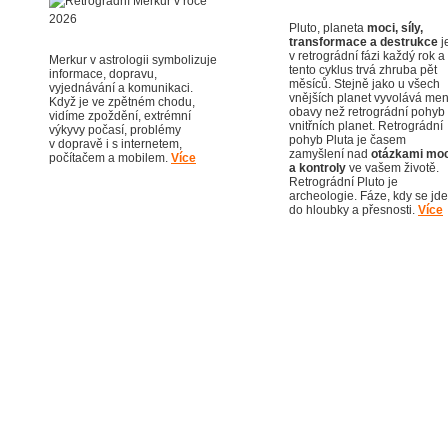
Pluto, planeta
moci, síly,
transformace a destrukce
j
v retrográdní fázi každý rok a
Merkur v astrologii symbolizuje
tento cyklus trvá zhruba pět
informace, dopravu,
měsíců. Stejně jako u všech
vyjednávání a komunikaci.
vnějších planet vyvolává men
Když je ve zpětném chodu,
obavy než retrográdní pohyb
vidíme zpoždění, extrémní
vnitřních planet. Retrográdní
výkyvy počasí, problémy
pohyb Pluta je časem
v dopravě i s internetem,
zamyšlení nad
otázkami moc
počítačem a mobilem.
Více
a kontroly
ve vašem životě.
Retrográdní Pluto je
archeologie. Fáze, kdy se jde
do hloubky a přesnosti.
Více