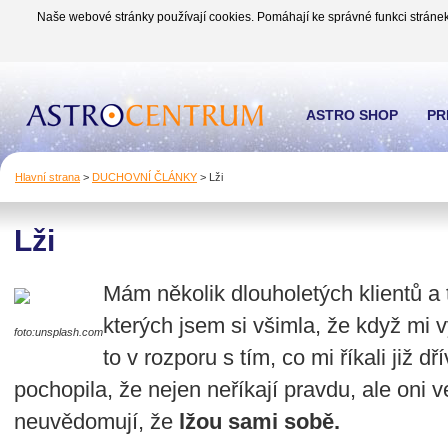
Naše webové stránky používají cookies. Pomáhají ke správné funkci stránek
ASTRO SHOP
PR
Hlavní strana
>
DUCHOVNÍ ČLÁNKY
>
Lži
Lži
Mám několik dlouholetých klientů a
kterých jsem si všimla, že když mi vy
foto:unsplash.com
to v rozporu s tím, co mi říkali již dř
pochopila, že nejen neříkají pravdu, ale oni ve l
neuvědomují, že
lžou sami sobě.