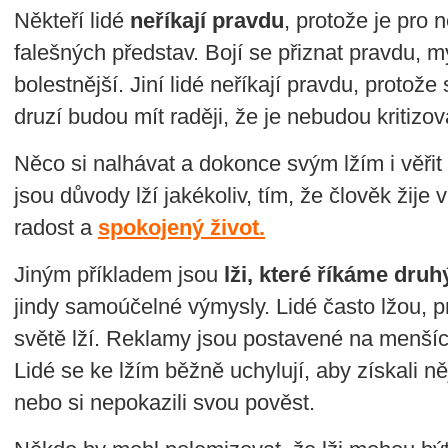
Někteří lidé
neříkají pravdu
, protože je pro 
falešných představ. Bojí se přiznat pravdu, my
bolestnější. Jiní lidé neříkají pravdu, protože
druzí budou mít raději, že je nebudou kritizo
Něco si nalhávat a dokonce svým lžím i věřit
jsou důvody lží jakékoliv, tím, že člověk žije
radost a
spokojený život.
Jiným příkladem jsou
lži, které říkáme dru
jindy samoúčelné výmysly. Lidé často lžou, p
světě lží. Reklamy jsou postavené na menších č
Lidé se ke lžím běžně uchylují, aby získali ně
nebo si nepokazili svou pověst.