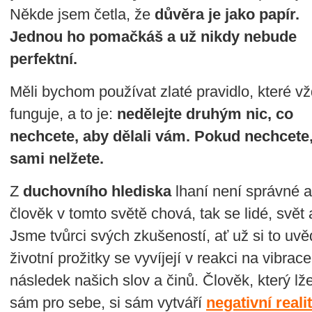
Někde jsem četla, že
důvěra je jako papír.
Jednou ho pomačkáš a už nikdy nebude
perfektní.
Měli bychom používat zlaté pravidlo, které v
funguje, a to je:
nedělejte druhým nic, co
nechcete, aby dělali vám. Pokud nechcete
sami nelžete.
Z
duchovního hlediska
lhaní není správné a
člověk v tomto světě chová, tak se lidé, svět
Jsme tvůrci svých zkušeností, ať už si to uv
životní prožitky se vyvíjejí v reakci na vibra
následek našich slov a činů. Člověk, který lž
sám pro sebe, si sám vytváří
negativní reali