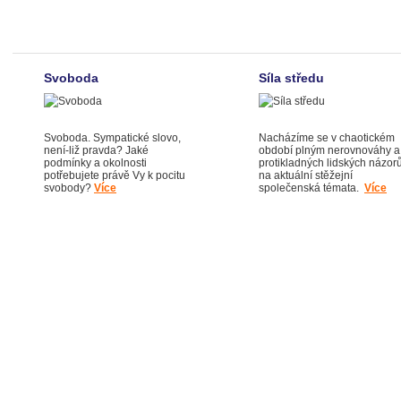
Svoboda
Síla středu
Svoboda. Sympatické slovo,
Nacházíme se v chaotickém
není-liž pravda? Jaké
období plným nerovnováhy a
podmínky a okolnosti
protikladných lidských názor
potřebujete právě Vy k pocitu
na aktuální stěžejní
svobody?
Více
společenská témata.
Více