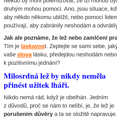
Někdo by mohl polemizovat, že lži mohou být d
druhým mohou pomoci. Ano, jsou situace, kdy
aby někdo někomu ublížil, nebo pomoci lide
používají, aby zabránily neshodám a odvrátily 
Jak ale poznáme, že lež nebo zamlčení p
Tím je
laskavos
t. Zeptejte se sami sebe, jak
vaše
slova
lásku, předejdou neshodám nebo
k pozitivnímu jednání?
Milosrdná lež by nikdy neměla
přinést užitek lháři.
Nikdo nemá rád, když je obelhán. Jedním
z důvodů, proč se nám to nelíbí, je, že lež je
porušením důvěry
a ta se složitě napravuje.