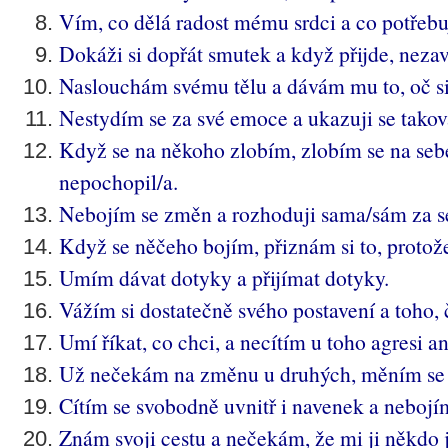
Vím, co dělá radost mému srdci a co potřebu
Dokáži si dopřát smutek a když přijde, nezav
Naslouchám svému tělu a dávám mu to, oč si
Nestydím se za své emoce a ukazuji se taková
Když se na někoho zlobím, zlobím se na seb
nepochopil/a.
Nebojím se změn a rozhoduji sama/sám za s
Když se něčeho bojím, přiznám si to, protože
Umím dávat dotyky a přijímat dotyky.
Vážím si dostatečně svého postavení a toho,
Umí říkat, co chci, a necítím u toho agresi a
Už nečekám na změnu u druhých, měním se
Cítím se svobodně uvnitř i navenek a nebojí
Znám svoji cestu a nečekám, že mi ji někdo 