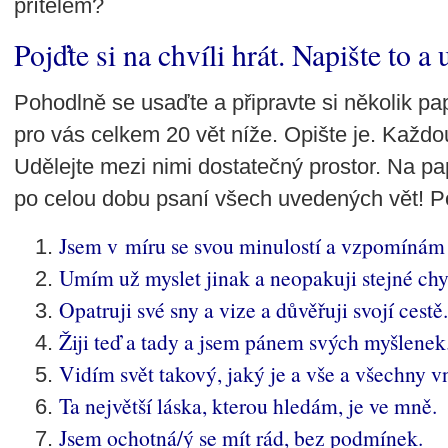
přítelem?
Pojďte si na chvíli hrát. Napište to a 
Pohodlně se usaďte a připravte si několik pap
pro vás celkem 20 vět níže. Opište je. Každ
Udělejte mezi nimi dostatečný prostor. Na pa
po celou dobu psaní všech uvedených vět! P
Jsem v míru se svou minulostí a vzpomínám n
Umím už myslet jinak a neopakuji stejné chy
Opatruji své sny a vize a důvěřuji svojí cestě.
Žiji teď a tady a jsem pánem svých myšlenek
Vidím svět takový, jaký je a vše a všechny 
Ta největší láska, kterou hledám, je ve mně.
Jsem ochotná/ý se mít rád, bez podmínek.