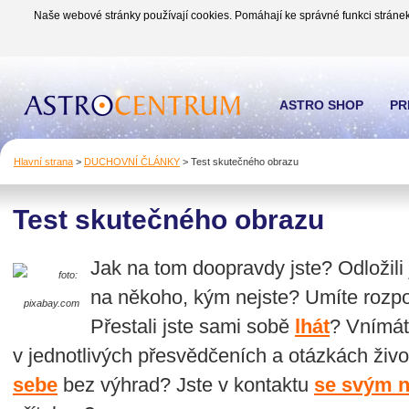
Naše webové stránky používají cookies. Pomáhají ke správné funkci stránek
ASTRO SHOP
PR
Hlavní strana
>
DUCHOVNÍ ČLÁNKY
>
Test skutečného obrazu
Test skutečného obrazu
Jak na tom doopravdy jste? Odložili
foto:
na někoho, kým nejste? Umíte rozpo
pixabay.com
Přestali jste sami sobě
lhát
? Vnímát
v jednotlivých přesvědčeních a otázkách živ
sebe
bez výhrad? Jste v kontaktu
se svým n