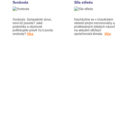
Svoboda
Síla středu
Svoboda. Sympatické slovo,
Nacházíme se v chaotickém
není-liž pravda? Jaké
období plným nerovnováhy a
podmínky a okolnosti
protikladných lidských názor
potřebujete právě Vy k pocitu
na aktuální stěžejní
svobody?
Více
společenská témata.
Více