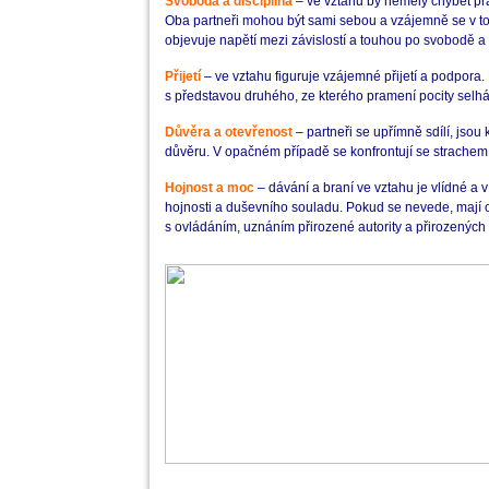
Svoboda a disciplína
– ve vztahu by neměly chybět pra
Oba partneři mohou být sami sebou a vzájemně se v t
objevuje napětí mezi závislostí a touhou po svobodě a o
Přijetí
– ve vztahu figuruje vzájemné přijetí a podpora.
s představou druhého, ze kterého pramení pocity selhán
Důvěra a otevřenost
– partneři se upřímně sdílí, jso
důvěru. V opačném případě se konfrontují se strachem z
Hojnost a moc
– dávání a braní ve vztahu je vlídné a
hojnosti a duševního souladu. Pokud se nevede, mají o
s ovládáním, uznáním přirozené autority a přirozených r