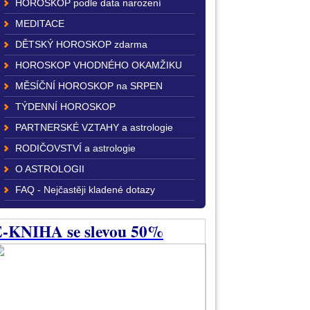
HOROSKOP podle data narození
MEDITACE
DĚTSKÝ HOROSKOP zdarma
HOROSKOP VHODNÉHO OKAMŽIKU
MĚSÍČNÍ HOROSKOP na SRPEN
TÝDENNÍ HOROSKOP
PARTNERSKÉ VZTAHY a astrologie
RODIČOVSTVÍ a astrologie
O ASTROLOGII
FAQ - Nejčastěji kladené dotazy
-KNIHA se slevou 50%