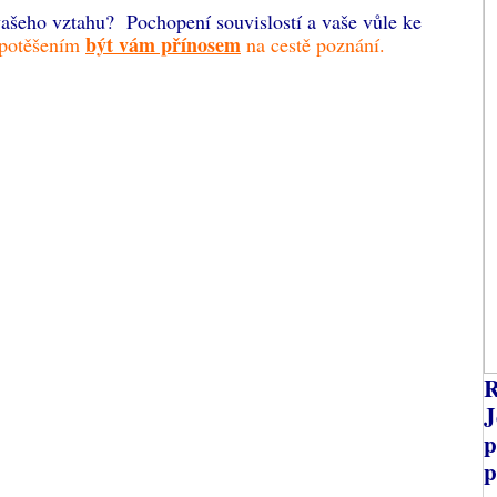
vašeho vztahu? Pochopení souvislostí a vaše vůle ke
být vám přínosem
potěšením
na cestě poznání.
R
J
p
p