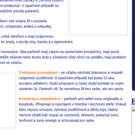
videlné nové zážitky a „čerstvý vzduch“.
om podporují. V opačném případě se
dlišné priority partnerů.
 Není zde snaha žít v souladu
í, očekávání, kritika a odsudky.
u k sobě otevření a mají vzájemnou
e zrady, s pocity viny, hanby a s tajemstvími.
 v rovnováze. Oba partneři mají zájem na společném prospěchu, mají pocit
btíže přijímat nebo touhu brát a očekávat vždy něco na oplátku, mají problém
olí ve vztahu.
Celistvost a moudrost
– ve vztahu nechybí tolerance a respekt
vzájemné rozdílnosti. O opačném případě trpí jeden či oba
pocitem oddělení, chybí propojení a často chybí kontakt se svým
vlastním Já. Partneři cítí, že nemohou žít bez sebe, ale ani spolu.
E
Kreativita a sebedůvěra
– partneři umí sdílet svou originalitu a
kreativitu. Přispívají si navzájem v hmotné i duchovní sféře. Pokud
toho nejsou schopni, vyhrává soutěživost a střety ega, žádný
nechce ztratit tvář, bojují se závislostí, stresem, potlačují svou
tvořivost a svou energii si schovávají pro sebe.