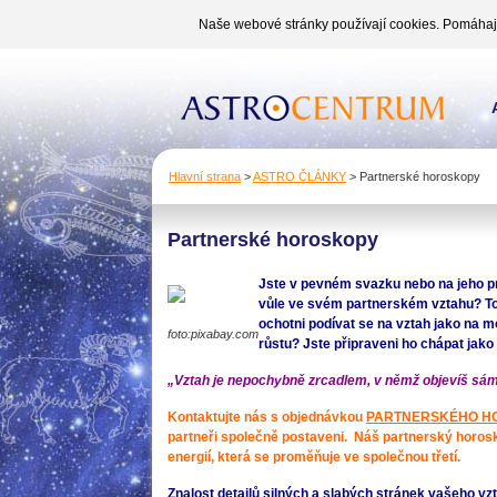
Naše webové stránky používají cookies. Pomáhají 
Hlavní strana
>
ASTRO ČLÁNKY
>
Partnerské horoskopy
Partnerské horoskopy
Jste v pevném svazku nebo na jeho p
vůle ve svém partnerském vztahu? Tou
ochotni podívat se na vztah jako na
foto:pixabay.com
růstu? Jste připraveni ho chápat jako v
„Vztah je nepochybně zrcadlem, v němž objevíš sám
Kontaktujte nás s objednávkou
PARTNERSKÉHO H
partneři společně postaveni. Náš partnerský horos
energií, která se proměňuje ve společnou třetí.
Znalost detailů silných a slabých stránek vašeho vz