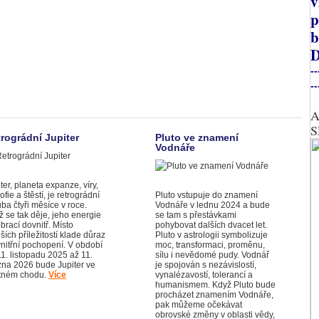
v
p
b
D
--
--
A
S
rográdní Jupiter
Pluto ve znamení
Vodnáře
ter, planeta expanze, víry,
zofie a štěstí, je retrográdní
Pluto vstupuje do znamení
ba čtyři měsíce v roce.
Vodnáře v lednu 2024 a bude
 se tak děje, jeho energie
se tam s přestávkami
brací dovnitř. Místo
pohybovat dalších dvacet let.
ších příležitostí klade důraz
Pluto v astrologii symbolizuje
vnitřní pochopení. V období
moc, transformaci, proměnu,
1. listopadu 2025 až 11.
sílu i nevědomé pudy. Vodnář
zna 2026 bude Jupiter ve
je spojován s nezávislostí,
tném chodu.
Více
vynalézavostí, tolerancí a
humanismem. Když Pluto bude
procházet znamením Vodnáře,
pak můžeme očekávat
obrovské změny v oblasti vědy,