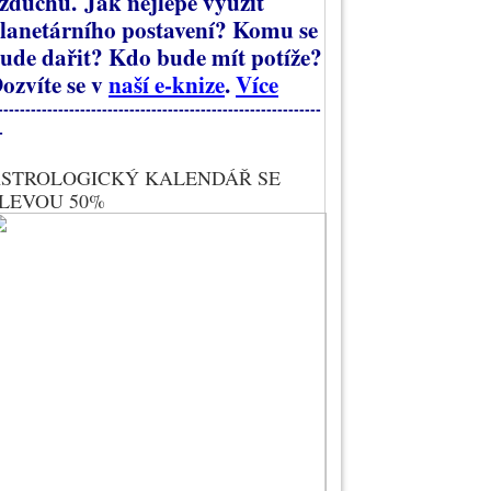
zduchu.
Jak nejlépe využít
lanetárního postavení? Komu se
ude dařit? Kdo bude mít potíže?
ozvíte se v
naší e-knize
.
Více
-----------------------------------------------------------
-
STROLOGICKÝ KALENDÁŘ SE
LEVOU 50%