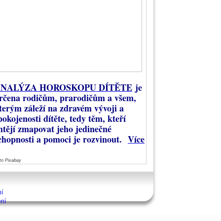
NALÝZA HOROSKOPU DÍTĚTE
je
rčena rodičům, prarodičům a všem,
terým záleží na zdravém vývoji a
pokojenosti dítěte, tedy těm, kteří
htějí zmapovat jeho jedinečné
chopnosti a pomoci je rozvinout.
Více
to Pixabay