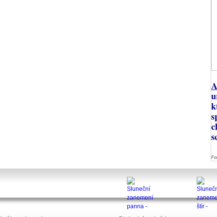
A
u
k
s
c
s
Fo