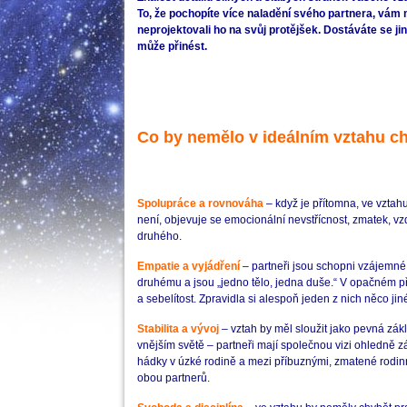
To, že pochopíte více naladění svého partnera, vám 
neprojektovali ho na svůj protějšek. Dostáváte se ji
může přinést.
Co by nemělo v ideálním vztahu c
Spolupráce a rovnováha
– když je přítomna, ve vztah
není, objevuje se emocionální nevstřícnost, zmatek, vzd
druhého.
Empatie a vyjádření
– partneři jsou schopni vzájemné
druhému a jsou „jedno tělo, jedna duše.“ V opačném př
a sebelítost. Zpravidla si alespoň jeden z nich něco jin
Stabilita a vývoj
– vztah by měl sloužit jako pevná zá
vnějším světě – partneři mají společnou vizi ohledně z
hádky v úzké rodině a mezi příbuznými, zmatené rodin
obou partnerů.