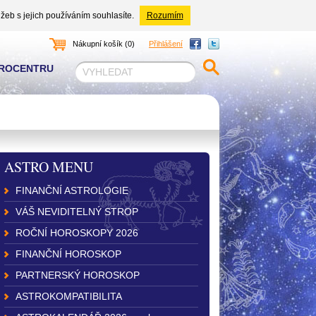
žeb s jejich používáním souhlasíte.
Rozumím
Nákupní košík (0)
Přihlášení
TROCENTRU
ASTRO MENU
FINANČNÍ ASTROLOGIE
VÁŠ NEVIDITELNÝ STROP
ROČNÍ HOROSKOPY 2026
FINANČNÍ HOROSKOP
PARTNERSKÝ HOROSKOP
ASTROKOMPATIBILITA