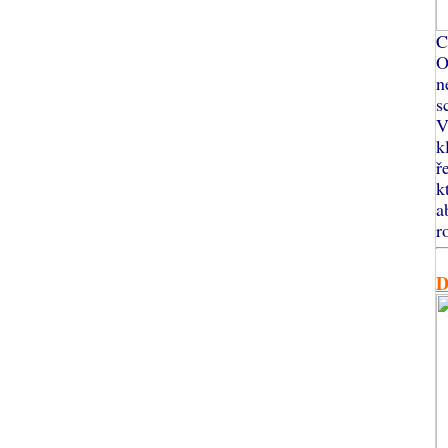
C
O
n
s
V
k
ř
k
a
r