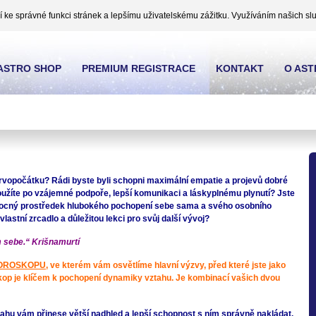
ke správné funkci stránek a lepšímu uživatelskému zážitku. Využíváním našich slu
ASTRO SHOP
PREMIUM REGISTRACE
KONTAKT
O AS
rvopočátku? Rádi byste byli schopni maximální empatie a projevů dobré
žíte po vzájemné podpoře, lepší komunikaci a láskyplnému plynutí? Jste
 mocný prostředek hlubokého pochopení sebe sama a svého osobního
lastní zrcadlo a důležitou lekci pro svůj další vývoj?
 sebe.“ Krišnamurtí
OROSKOPU
, ve kterém vám osvětlíme hlavní výzvy, před které jste jako
kop je klíčem k pochopení dynamiky vztahu. Je kombinací vašich dvou
tahu vám přinese větší nadhled a lepší schopnost s ním správně nakládat.