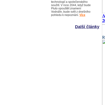
technologií a společenského
soužití. V roce 2044, když bude
Pluto opouštět znamení
Vodnáře, bude svět z dnešního
pohledu k nepoznání.
Více
2
Další články
R