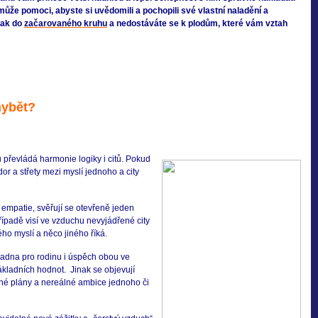
může pomoci, abyste si uvědomili a pochopili své vlastní naladění a
nak do
začarovaného kruhu
a nedostáváte se k plodům, které vám vztah
hybět?
u převládá harmonie logiky i citů. Pokud
or a střety mezi myslí jednoho a city
 empatie, svěřují se otevřeně jeden
ípadě visí ve vzduchu nevyjádřené city
ého myslí a něco jiného říká.
kladna pro rodinu i úspěch obou ve
ákladních hodnot. Jinak se objevují
né plány a nereálné ambice jednoho či