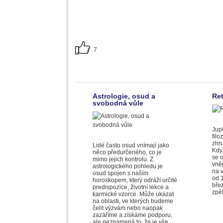
7
Astrologie, osud a
Ret
svobodná vůle
Jupi
filo
zhru
Lidé často osud vnímají jako
Když
něco předurčeného, co je
se o
mimo jejich kontrolu. Z
vněj
astrologického pohledu je
na 
osud spojen s naším
od 1
horoskopem, který odráží určité
bře
predispozice, životní lekce a
zpě
karmické vzorce. Může ukázat
na oblasti, ve kterých budeme
čelit výzvám nebo naopak
zazáříme a získáme podporu,
ale neznamená to, že je vše