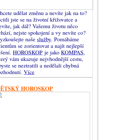
hcete udělat změnu a nevíte jak na to?
citli jste se na životní křižovatce a
evíte, jak dál? Vašemu životu něco
chází, nejste spokojení a vy nevíte co?
yzkoušejte naše
služby
. Pomáháme
lientům se zorientovat a najít nejlepší
ešení.
HOROSKOP
je jako
KOMPAS
,
terý vám ukazuje nejvhodnější cestu,
byste se neztratili a nedělali chybná
ozhodnutí.
Více
DĚTSKÝ HOROSKOP