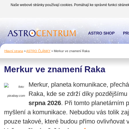
Naše webové stránky používají cookies. Pomáhají ke správné funkci stránek
ASTRO SHOP
PR
Hlavní strana
>
ASTRO ČLÁNKY
>
Merkur ve znamení Raka
Merkur ve znamení Raka
Merkur, planeta komunikace, přechá
foto:
Raka, kde se zdrží díky pozdějším
pixabay.com
srpna 2026
. Při tomto planetárním
myšlení a komunikace. Nebudou vás tolik zaj
pouze takové, které budou přímo ovlivňovat vá