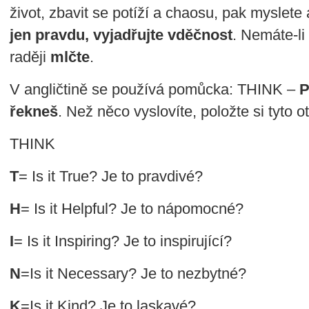
život, zbavit se potíží a chaosu, pak myslete
jen pravdu, vyjadřujte vděčnost
. Nemáte-li
raději
mlčte
.
V angličtině se používá pomůcka: THINK –
P
řekneš
. Než něco vyslovíte, položte si tyto 
THINK
T
= Is it True? Je to pravdivé?
H
= Is it Helpful? Je to nápomocné?
I
= Is it Inspiring? Je to inspirující?
N
=Is it Necessary? Je to nezbytné?
K
=Is it Kind? Je to laskavé?