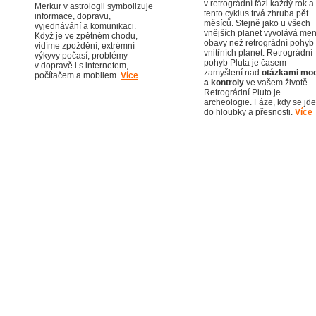
v retrográdní fázi každý rok a
Merkur v astrologii symbolizuje
tento cyklus trvá zhruba pět
informace, dopravu,
měsíců. Stejně jako u všech
vyjednávání a komunikaci.
vnějších planet vyvolává men
Když je ve zpětném chodu,
obavy než retrográdní pohyb
vidíme zpoždění, extrémní
vnitřních planet. Retrográdní
výkyvy počasí, problémy
pohyb Pluta je časem
v dopravě i s internetem,
zamyšlení nad
otázkami moc
počítačem a mobilem.
Více
a kontroly
ve vašem životě.
Retrográdní Pluto je
archeologie. Fáze, kdy se jde
do hloubky a přesnosti.
Více