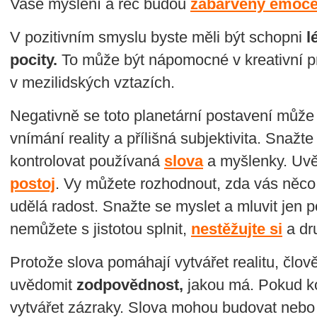
Vaše myšlení a řeč budou
zabarveny emoc
V pozitivním smyslu byste měli být schopni
l
pocity.
To může být nápomocné v kreativní pr
v mezilidských vztazích.
Negativně se toto planetární postavení může 
vnímání reality a přílišná subjektivita. Snažte
kontrolovat používaná
slova
a myšlenky. Uvěd
postoj
. Vy můžete rozhodnout, zda vás něco
udělá radost. Snažte se myslet a mluvit jen p
nemůžete s jistotou splnit,
nestěžujte si
a dr
Protože slova pomáhají vytvářet realitu, člov
uvědomit
zodpovědnost,
jakou má. Pokud kon
vytvářet zázraky. Slova mohou budovat nebo ni