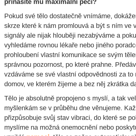
přinášíte mu maximální péči?
Pokud své tělo dostatečně vnímáme, dokážem
skrze které k nám promlouvá a být s ním ve
signály ale nijak hlouběji nezabýváme a poku
vyhledáme rovnou lékaře nebo jiného porad
prohloubení vlastní komunikace se svým těle
správnou pozornost, po které prahne. Předáv
vzdáváme se své vlastní odpovědnosti za to n
domov, ve kterém žijeme a bez něj zkrátka 
Tělo je absolutně propojeno s myslí, a tak ve
myšlenkám se v průběhu dne věnujeme. Každ
přizpůsobuje svůj stav vibraci, do které se 
myslíme na možná onemocnění nebo poskytuje