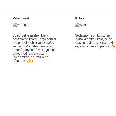
Vděčnost
Vztek
Vděčnost je nástroj, který
Nedávno mi při konzultaci
používáme k tomu, abychom si
jedna klientka říkala, že se
připomněli dobré věci v našich
snaží nebýt reaktivní a nezlob
životech. Pomáhá nám vidět
se, ale nemůže si pomoci.
Ví
mnohé „obyčejné věci“, jejichž
plnou hodnotu si často
uvědomíme, až když o ně
přijdeme.
Více