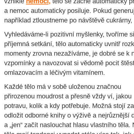
vzniklé
nemoci,
tělo se začne automaticky p
a nemoc automaticky posiluje. Pokud generuj
například ztloustneme po návštěvě cukrárny, t
Vyhledáváme-li pozitivní myšlenky, tvoříme s
příjemná setkání, tělo automaticky uvnitř ro
momenty zrovna nezažíváme, je dobré se k ni
vzpomínky a navozovat si vědomě pocit štěstí
omlazovacím a léčivým vitamínem.
Každé tělo má v sobě uloženou značnou
přirozenou moudrost a přesně vždy ví, jakou
potravu, kolik a kdy potřebuje. Možná stojí za
odložit odborné knihy o výživě a nejrůznější d
a „jen“ začít naslouchat hlasu vlastního těla.