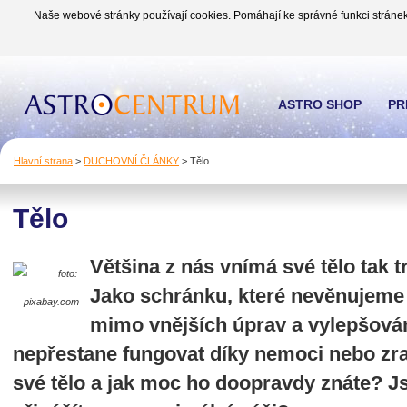
Naše webové stránky používají cookies. Pomáhají ke správné funkci stránek
ASTRO SHOP
PR
Hlavní strana
>
DUCHOVNÍ ČLÁNKY
>
Tělo
Tělo
Většina z nás vnímá své tělo tak 
foto:
Jako schránku, které nevěnujeme 
pixabay.com
mimo vnějších úprav a vylepšován
nepřestane fungovat díky nemoci nebo zra
své tělo a jak moc ho doopravdy znáte? Js