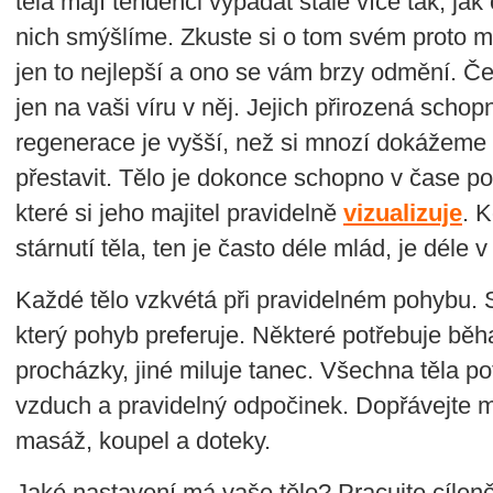
těla mají tendenci vypadat stále více tak, jak 
nich smýšlíme. Zkuste si o tom svém proto m
jen to nejlepší a ono se vám brzy odmění. Č
jen na vaši víru v něj. Jejich přirozená schop
regenerace je vyšší, než si mnozí dokážeme
přestavit. Tělo je dokonce schopno v čase po
které si jeho majitel pravidelně
vizualizuje
. 
stárnutí těla, ten je často déle mlád, je déle 
Každé tělo vzkvétá při pravidelném pohybu. 
který pohyb preferuje. Některé potřebuje běha
procházky, jiné miluje tanec. Všechna těla po
vzduch a pravidelný odpočinek. Dopřávejte 
masáž, koupel a doteky.
Jaké nastavení má vaše tělo? Pracujte cílen