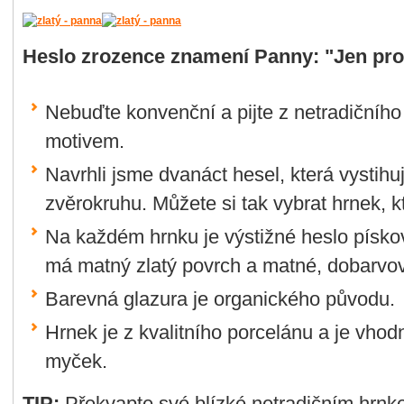
Heslo zrozence znamení Panny: "Jen pro 
Nebuďte konvenční a pijte z netradičního
motivem.
Navrhli jsme dvanáct hesel, která vystihu
zvěrokruhu. Můžete si tak vybrat hrnek, k
Na každém hrnku je výstižné heslo písko
má matný zlatý povrch a matné, dobarvo
Barevná glazura je organického původu.
Hrnek je z kvalitního porcelánu a je vhod
myček.
TIP:
Překvapte své blízké netradičním hrnke