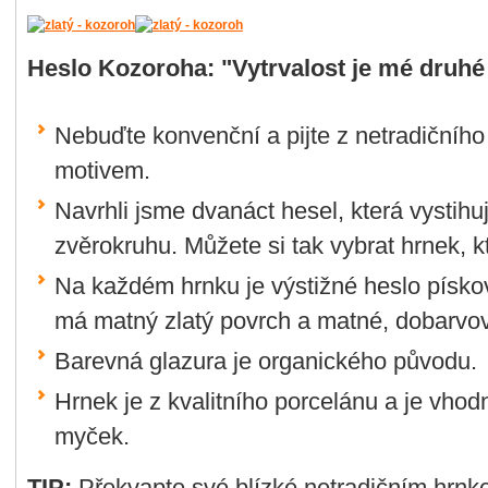
Heslo Kozoroha: "Vytrvalost je mé druhé 
Nebuďte konvenční a pijte z netradičního
motivem.
Navrhli jsme dvanáct hesel, která vystihu
zvěrokruhu. Můžete si tak vybrat hrnek, k
Na každém hrnku je výstižné heslo písko
má matný zlatý povrch a matné, dobarvo
Barevná glazura je organického původu.
Hrnek je z kvalitního porcelánu a je vhod
myček.
TIP:
Překvapte své blízké netradičním hrnke