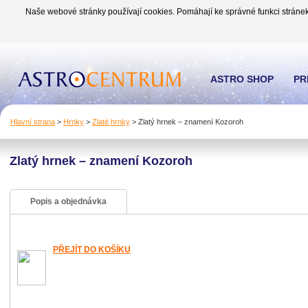
Naše webové stránky používají cookies. Pomáhají ke správné funkci stránek
ASTRO SHOP
PR
Hlavní strana
>
Hrnky
>
Zlaté hrnky
>
Zlatý hrnek – znamení Kozoroh
Zlatý hrnek – znamení Kozoroh
Popis a objednávka
PŘEJÍT DO KOŠÍKU