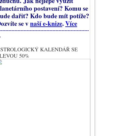
zduchu.
Jak nejlépe využít
lanetárního postavení? Komu se
ude dařit? Kdo bude mít potíže?
ozvíte se v
naší e-knize
.
Více
-----------------------------------------------------------
-
STROLOGICKÝ KALENDÁŘ SE
LEVOU 50%