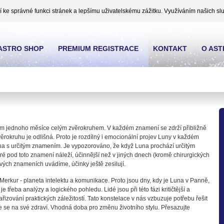
ke správné funkci stránek a lepšímu uživatelskému zážitku. Využíváním našich slu
ASTRO SHOP
PREMIUM REGISTRACE
KONTAKT
O AS
 jednoho měsíce celým zvěrokruhem. V každém znamení se zdrží přibližně
věrokruhu je odlišná. Proto je rozdílný i emocionální projev Luny v každém
vána s určitým znamením. Je vypozorováno, že když Luna prochází určitým
eré pod toto znamení náleží, účinnější než v jiných dnech (kromě chirurgických
ivých znameních uvádíme, účinky ještě zesilují.
erkur - planeta intelektu a komunikace. Proto jsou dny, kdy je Luna v Panně,
 třeba analýzy a logického pohledu. Lidé jsou při této fázi kritičtější a
ařizování praktických záležitostí. Tato konstelace v nás vzbuzuje potřebu řešit
te se na své zdraví. Vhodná doba pro změnu životního stylu. Přesazujte