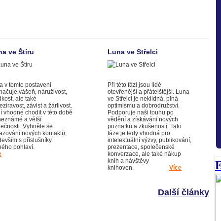
a ve Štíru
Luna ve Střelci
a v tomto postavení
Při této fázi jsou lidé
načuje vášeň, náruživost,
otevřenější a přátelštější. Luna
kost, ale také
ve Střelci je neklidná, plná
zíravost, závist a žárlivost.
optimismu a dobrodružství.
í vhodné chodit v této době
Podporuje naši touhu po
neznámé a větší
vědění a získávání nových
lečnosti. Vyhněte se
poznatků a zkušeností. Tato
azování nových kontaktů,
fáze je tedy vhodná pro
devším s příslušníky
intelektuální výzvy, publikování,
uhého pohlaví.
prezentace, společenské
e
konverzace, ale také nákup
E
knih a návštěvy
knihoven.
Více
Další články