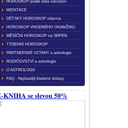
HOROSKOP podle data narození
MEDITACE
DĚTSKÝ HOROSKOP zdarma
HOROSKOP VHODNÉHO OKAMŽIKU
MĚSÍČNÍ HOROSKOP na SRPEN
TÝDENNÍ HOROSKOP
PARTNERSKÉ VZTAHY a astrologie
RODIČOVSTVÍ a astrologie
O ASTROLOGII
FAQ - Nejčastěji kladené dotazy
-KNIHA se slevou 50%