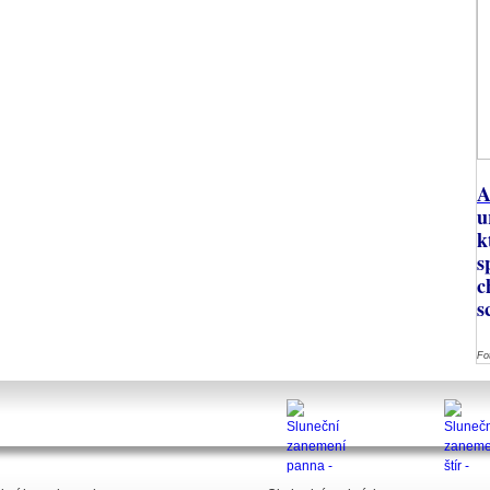
A
u
k
s
c
s
Fo