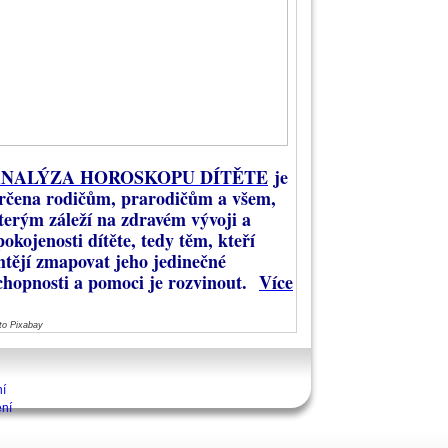
NALÝZA HOROSKOPU DÍTĚTE
je
rčena rodičům, prarodičům a všem,
terým záleží na zdravém vývoji a
pokojenosti dítěte, tedy těm, kteří
htějí zmapovat jeho jedinečné
chopnosti a pomoci je rozvinout.
Více
to Pixabay