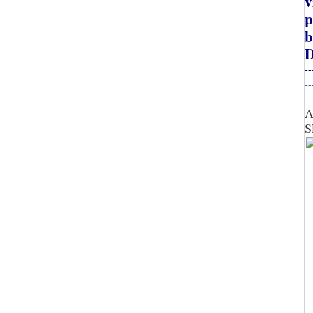
v
p
b
D
--
--
A
S