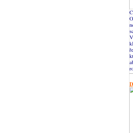
C
O
n
s
V
k
ř
k
a
r