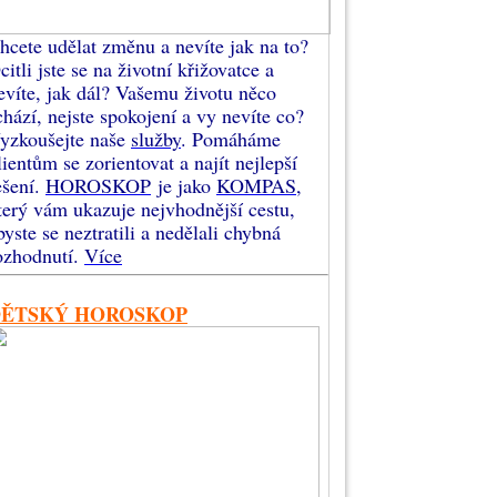
hcete udělat změnu a nevíte jak na to?
citli jste se na životní křižovatce a
evíte, jak dál? Vašemu životu něco
chází, nejste spokojení a vy nevíte co?
yzkoušejte naše
služby
. Pomáháme
lientům se zorientovat a najít nejlepší
ešení.
HOROSKOP
je jako
KOMPAS
,
terý vám ukazuje nejvhodnější cestu,
byste se neztratili a nedělali chybná
ozhodnutí.
Více
DĚTSKÝ HOROSKOP