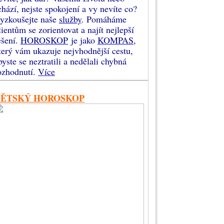
chází, nejste spokojení a vy nevíte co?
yzkoušejte naše
služby
. Pomáháme
lientům se zorientovat a najít nejlepší
ešení.
HOROSKOP
je jako
KOMPAS
,
terý vám ukazuje nejvhodnější cestu,
byste se neztratili a nedělali chybná
ozhodnutí.
Více
DĚTSKÝ HOROSKOP