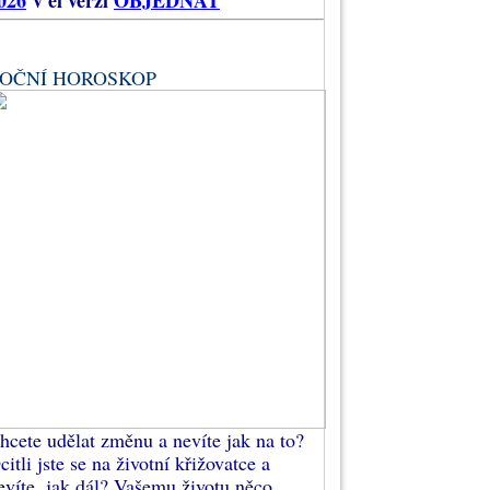
026
v el verzi
OBJEDNAT
OČNÍ HOROSKOP
hcete udělat změnu a nevíte jak na to?
citli jste se na životní křižovatce a
evíte, jak dál? Vašemu životu něco