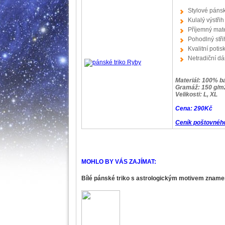
Stylové pánsk
Kulalý výstřih
Příjemný mate
Pohodlný stři
Kvalitní potis
Netradiční dá
Materiál: 100% b
Gramáž: 150 g/m
Velikosti: L, XL
Cena:
290Kč
Ceník poštovnéh
MOHLO BY VÁS ZAJÍMAT:
Bílé pánské triko s astrologickým motivem zname