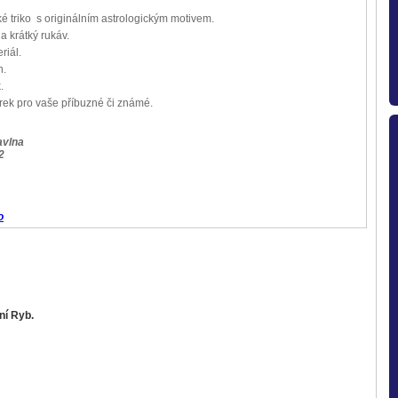
é triko s originálním astrologickým motivem.
 a krátký rukáv.
riál.
h.
k.
rek pro vaše příbuzné či známé.
avlna
2
o
ní Ryb.