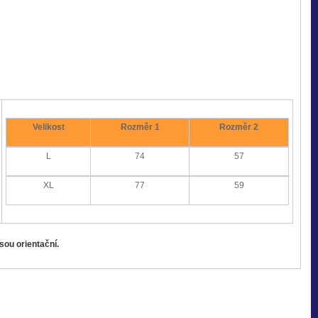
Velikost
Rozměr 1
Rozměr 2
L
74
57
XL
77
59
ou orientační.