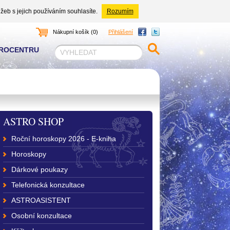
žeb s jejich používáním souhlasíte.
Rozumím
Nákupní košík (0)
Přihlášení
TROCENTRU
ASTRO SHOP
Roční horoskopy 2026 - E-kniha
Horoskopy
Dárkové poukazy
Telefonická konzultace
ASTROASISTENT
Osobní konzultace