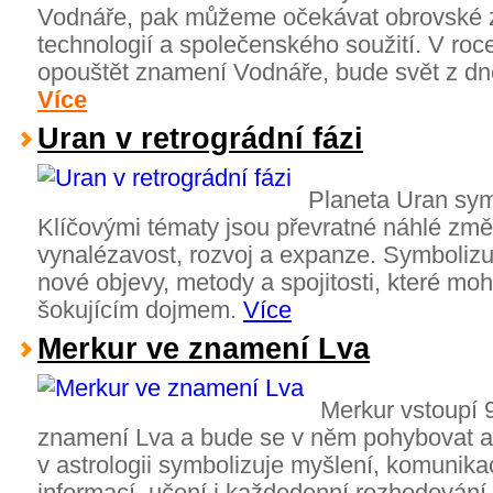
Vodnáře, pak můžeme očekávat obrovské z
technologií a společenského soužití. V roc
opouštět znamení Vodnáře, bude svět z dn
Více
Uran v retrográdní fázi
Planeta Uran symb
Klíčovými tématy jsou převratné náhlé změn
vynalézavost, rozvoj a expanze. Symbolizuje
nové objevy, metody a spojitosti, které mo
šokujícím dojmem.
Více
Merkur ve znamení Lva
Merkur vstoupí 
znamení Lva a bude se v něm pohybovat a
v astrologii symbolizuje myšlení, komunika
informací, učení i každodenní rozhodován