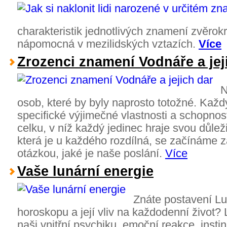
charakteristik jednotlivých znamení zvěrok
nápomocná v mezilidských vztazích.
Více
Zrozenci znamení Vodnáře a jej
N
osob, které by byly naprosto totožné. Každ
specifické výjimečné vlastnosti a schopnos
celku, v níž každý jedinec hraje svou důležit
která je u každého rozdílná, se začínáme
otázkou, jaké je naše poslání.
Více
Vaše lunární energie
Znáte postavení L
horoskopu a její vliv na každodenní život? 
naši vnitřní psychiku, emoční reakce, insti