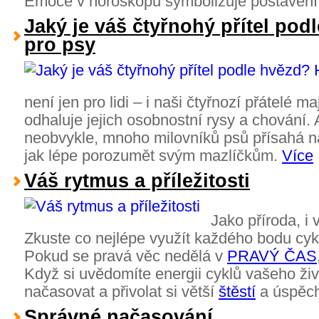
Emoce v horoskopu symbolizuje postaven
Jaký je váš čtyřnohý přítel po
pro psy
není jen pro lidi – i naši čtyřnozí přátelé ma
odhaluje jejich osobnostní rysy a chování. 
neobvykle, mnoho milovníků psů přísahá na
jak lépe porozumět svým mazlíčkům.
Více
Váš rytmus a příležitosti
Jako příroda, i 
Zkuste co nejlépe využít každého bodu cyk
Pokud se pravá věc nedělá v
PRAVÝ ČAS
Když si uvědomíte energii cyklů vašeho živ
načasovat a přivolat si větší
štěstí
a úspěc
Správné načasování