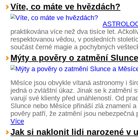
Víte, co máte ve hvězdách?
ASTROLOG
praktikována více než dva tisíce let. Ačkol
respektovanou vědou, v posledních století
součást černé magie a pochybných vešteck
Mýty a pověry o zatmění Slunce
Měsíce jsou
obvykle vítaná astronomy i šir
jedná o zvláštní úkaz. Jinak se k zatmění s
varují své klienty před unáhleností. Od pra
Slunce nebo Měsíce přináší zlá znamení a
pověry patří, že zatmění jsou nebezpečná p
Více
Jak si naklonit lidi narozené v