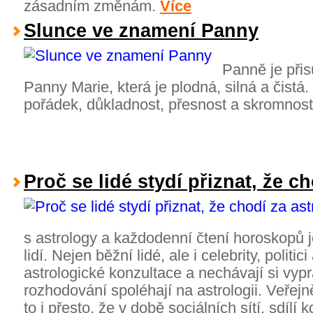
zásadním změnám.
Více
Slunce ve znamení Panny
Panně je při
Panny Marie, která je plodná, silná a čist
pořádek, důkladnost, přesnost a skromnos
Proč se lidé stydí přiznat, že c
s astrology a každodenní čtení horoskopů 
lidí. Nejen běžní lidé, ale i celebrity, polit
astrologické konzultace a nechávají si vyp
rozhodování spoléhají na astrologii. Veřej
to i přesto, že v době sociálních sítí, sdílí