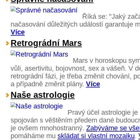
Říká se: "Jaký zač
načasování důležitých událostí garantuje 
Více
Retrográdní Mars
Mars v horoskopu symbol
vůli, asertivitu, bojovnost, sex a vášeň. V 
retrográdní fázi, je třeba změnit chování, po
a případně změnit plány.
Více
Naše astrologie
Pravý účel astrologie j
spojován s věštěním předem dané budoucno
je ovšem mnohostranný.
Zabýváme se všem
pomáháme mu
skládat si vlastní mozaiku
.