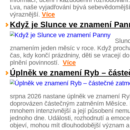
Lva, naše vyjadřování bývá sebevědomější, 
výraznější.
Více
Když je Slunce ve znamení Pan
Slun
znamením jeden měsíc v roce. Když proch
čas, kdy končí prázdniny, děti se vracejí do
plnění povinností.
Více
Úplněk ve znamení Ryb – částe
srpna 2026 nastane úplněk ve znamení Ryb
doprovázen částečným zatměním Měsíce. E
mnohem intenzivnější a její působení ne
jednoho dne. Události, rozhodnutí a emoce
objeví, mohou mít dlouhodobější význam 