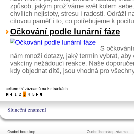
způsob, jakým prožíváme svět kolem sebe.
chvílích nejistoty, stresu i radosti. Odráž
citovou paměť i to, co potřebujeme k pocitu k
Očkování podle lunární fáze
S očkováním
nám množí dotazy, jaký termín vybrat, aby 
vakcíny nežádoucí reakce. Naše doporučení
kdy objednat dítě, jsou vhodná pro všechn
celkem 97 záznamů na 5 stránkách.
1
2
3
4
5
Sluneční znamení
Osobní horoskop
Osobní horoskop zdarma