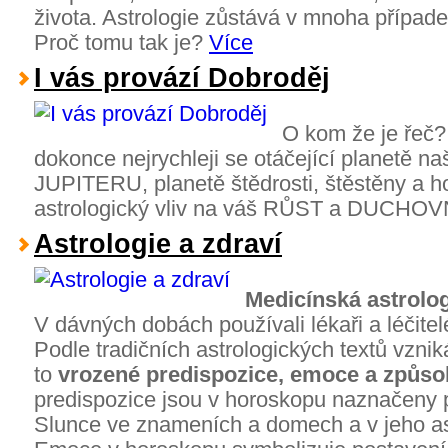
života. Astrologie zůstává v mnoha případ
Proč tomu tak je?
Více
I vás provází Dobroděj
O kom že je řeč? 
dokonce nejrychleji se otáčející planetě na
JUPITERU, planetě štědrosti, štěstěny a h
astrologický vliv na váš RŮST a DUCH
Astrologie a zdraví
Medicínská astrolog
V dávných dobách používali lékaři a léčitelé
Podle tradičních astrologických textů vzni
to
vrozené predispozice, emoce a způso
predispozice jsou v horoskopu naznačeny
Slunce ve znameních a domech a v jeho a