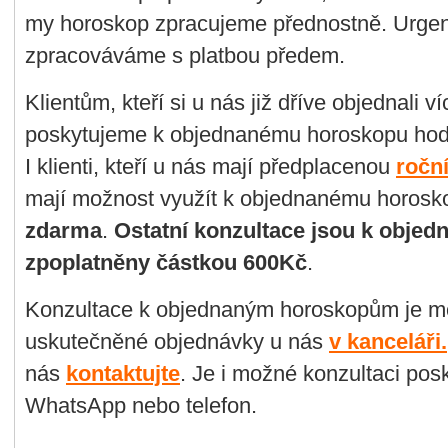
my horoskop zpracujeme přednostně. U
rge
zpracováváme s platbou předem.
Klientům, kteří si u nás již dříve objednali v
poskytujeme k objednanému horoskopu ho
I klienti, kteří u nás mají předplacenou
ročn
mají možnost využít k objednanému horos
zdarma
.
Ostatní konzultace jsou k obj
zpoplatněny částkou 600Kč
.
Konzultace k objednaným horoskopům je mo
uskutečněné objednávky u nás
v kanceláři.
nás
kontaktujte
.
Je i možné konzultaci pos
WhatsApp nebo telefon.