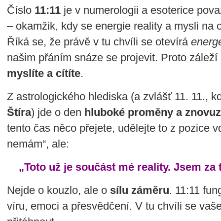
Číslo
11:11
je v numerologii a esoterice po
– okamžik, kdy se energie reality a mysli na 
Říká se, že právě v tu chvíli se otevírá
energe
našim přáním snáze se projevit. Proto záleží
myslíte a cítíte
.
Z astrologického hlediska (a zvlášť 11. 11., 
Štíra
) jde o den
hluboké proměny a znovuz
tento čas něco přejete, udělejte to z pozice v
nemám“, ale:
„Toto už je součást mé reality. Jsem za 
Nejde o kouzlo, ale o
sílu záměru
. 11:11 fun
víru, emoci a přesvědčení. V tu chvíli se vaše