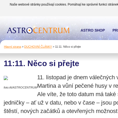
Naše webové stránky používají cookies. Pomáhají ke správné funkci stránek
ASTRO SHOP
PR
Hlavní strana
>
DUCHOVNÍ ČLÁNKY
>
11:11. Něco si přejte
11:11. Něco si přejte
11. listopad je dnem válečných 
Martina a vůní pečené husy v r
foto:AI/ASTROCENTRUM
Ale víte, že toto datum má také
jedničky – ať už v datu, nebo v čase – jsou
štěstí, nových začátků a otevřených možnost