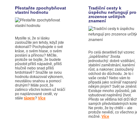
Přestaňte zpochybňovat
Tradiční cesty k
vlastní hodnotu
úspěchu nefungují pro
zrozence určitých
znamení
Myslíte si, že si lásku
zasloužíte jen tehdy, když jste
dokonalí? Pochybujete o své
kráse, o svém hlase, o svém
Po celá desetiletí byl vzorec
poslání a přínosu? Mlčíte,
„úspěšného“ života
protože se bojíte, že budete
jednoduchý: dobré vzdělání,
působit příliš nápadně, příliš
stabilní zaměstnání, kariérní
hlučně nebo snad příliš
růst, a nakonec zasloužený
tvrdohlavě? Snažíte se svou
odchod do důchodu. Je to i
hodnotu dokazovat výkonem,
vaše cesta? Nebo vám to
neustálou snahou a pomocí
připadá jako scénář napsaný
druhým? Máte pocit, že
někým jiným? Svět se změnil
zatímco všichni kolem už kráčí
Existuje mnoho způsobů, jak 
po naplánované cestě, vy
vybudovat naplněný život.
stále
tápete
?
Více
Přesto se většina lidí drží těc
samých předvídatelných kolej
Ne proto, že by chtěli – ale
protože nevědí, co všechno j
možné.
Více