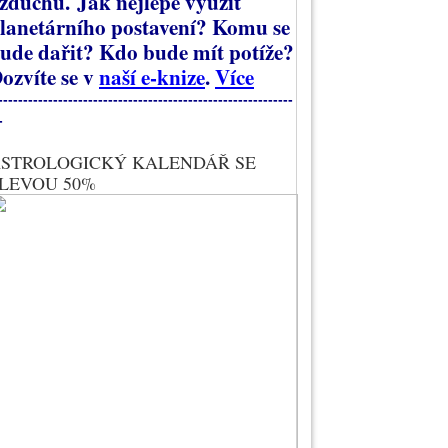
zduchu.
Jak nejlépe využít
lanetárního postavení? Komu se
ude dařit? Kdo bude mít potíže?
ozvíte se v
naší e-knize
.
Více
-----------------------------------------------------------
-
STROLOGICKÝ KALENDÁŘ SE
LEVOU 50%