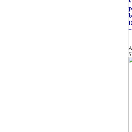
v
p
b
D
--
--
A
S