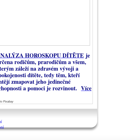
NALÝZA HOROSKOPU DÍTĚTE
je
rčena rodičům, prarodičům a všem,
terým záleží na zdravém vývoji a
pokojenosti dítěte, tedy těm, kteří
htějí zmapovat jeho jedinečné
chopnosti a pomoci je rozvinout.
Více
to Pixabay