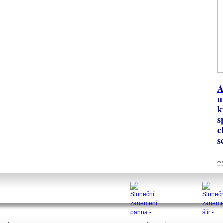
A
u
k
s
c
s
Fo