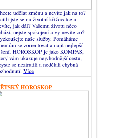
hcete udělat změnu a nevíte jak na to?
citli jste se na životní křižovatce a
evíte, jak dál? Vašemu životu něco
chází, nejste spokojení a vy nevíte co?
yzkoušejte naše
služby
. Pomáháme
lientům se zorientovat a najít nejlepší
ešení.
HOROSKOP
je jako
KOMPAS
,
terý vám ukazuje nejvhodnější cestu,
byste se neztratili a nedělali chybná
ozhodnutí.
Více
DĚTSKÝ HOROSKOP