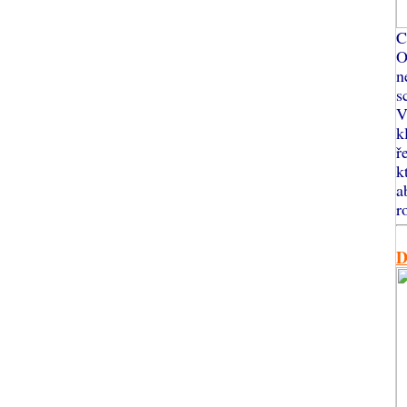
C
O
n
s
V
k
ř
k
a
r