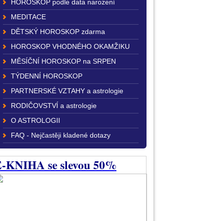
HOROSKOP podle data narození
MEDITACE
DĚTSKÝ HOROSKOP zdarma
HOROSKOP VHODNÉHO OKAMŽIKU
MĚSÍČNÍ HOROSKOP na SRPEN
TÝDENNÍ HOROSKOP
PARTNERSKÉ VZTAHY a astrologie
RODIČOVSTVÍ a astrologie
O ASTROLOGII
FAQ - Nejčastěji kladené dotazy
-KNIHA se slevou 50%