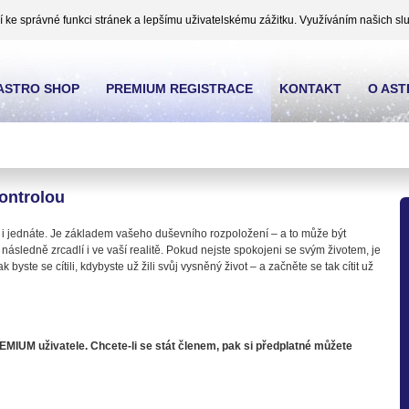
ke správné funkci stránek a lepšímu uživatelskému zážitku. Využíváním našich slu
ASTRO SHOP
PREMIUM REGISTRACE
KONTAKT
O AS
ontrolou
íte i jednáte. Je základem vašeho duševního rozpoložení – a to může být
 následně zrcadlí i ve vaší realitě. Pokud nejste spokojeni se svým životem, je
byste se cítili, kdybyste už žili svůj vysněný život – a začněte se tak cítit už
EMIUM uživatele. Chcete-li se stát členem, pak si předplatné můžete