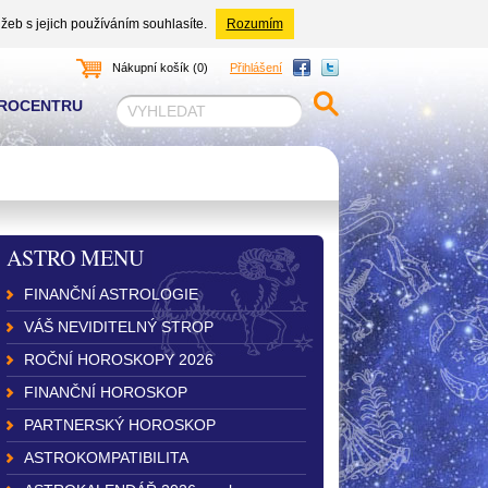
žeb s jejich používáním souhlasíte.
Rozumím
Nákupní košík (0)
Přihlášení
TROCENTRU
ASTRO MENU
FINANČNÍ ASTROLOGIE
VÁŠ NEVIDITELNÝ STROP
ROČNÍ HOROSKOPY 2026
FINANČNÍ HOROSKOP
PARTNERSKÝ HOROSKOP
ASTROKOMPATIBILITA