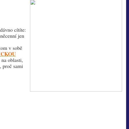
dávno cítíte:
éněcenní jen
itom v sobě
ICKOU
na oblasti,
, proč sami