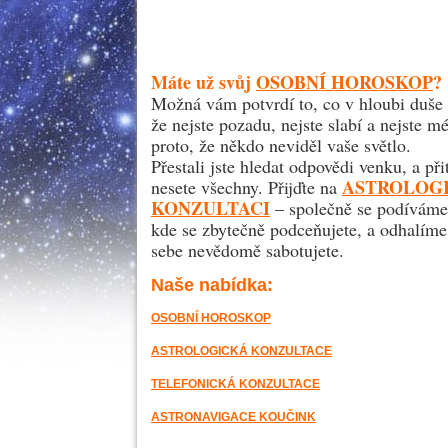
Máte už svůj
OSOBNÍ HOROSKOP
?
Možná vám potvrdí to, co v hloubi duše 
že nejste pozadu, nejste slabí a nejste m
proto, že někdo neviděl vaše světlo.
Přestali jste hledat odpovědi venku, a př
ASTROLOG
nesete všechny. Přijďte na
KONZULTACI
– společně se podíváme 
kde se zbytečně podceňujete, a odhalíme
sebe nevědomě sabotujete.
Naše nabídka:
OSOBNÍ HOROSKOP
ASTROLOGICKÁ KONZULTACE
TELEFONICKÁ KONZULTACE
ASTRONAVIGACE KOUČINK