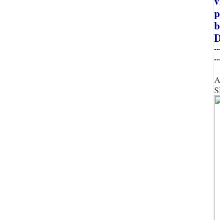
v
p
b
D
--
--
A
S