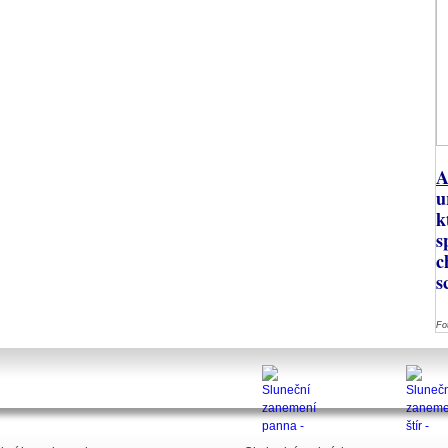
A
u
k
s
c
s
Fo