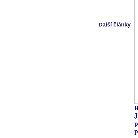
Další články
R
J
p
p