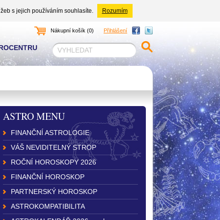
žeb s jejich používáním souhlasíte.
Rozumím
Nákupní košík (0)
Přihlášení
TROCENTRU
ASTRO MENU
FINANČNÍ ASTROLOGIE
VÁŠ NEVIDITELNÝ STROP
ROČNÍ HOROSKOPY 2026
FINANČNÍ HOROSKOP
PARTNERSKÝ HOROSKOP
ASTROKOMPATIBILITA