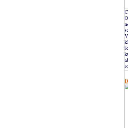
C
O
n
s
V
k
ř
k
a
r