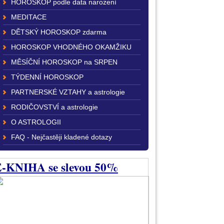
HOROSKOP podle data narození
MEDITACE
DĚTSKÝ HOROSKOP zdarma
HOROSKOP VHODNÉHO OKAMŽIKU
MĚSÍČNÍ HOROSKOP na SRPEN
TÝDENNÍ HOROSKOP
PARTNERSKÉ VZTAHY a astrologie
RODIČOVSTVÍ a astrologie
O ASTROLOGII
FAQ - Nejčastěji kladené dotazy
-KNIHA se slevou 50%