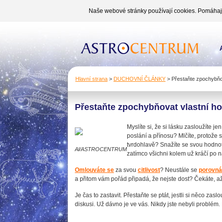
Naše webové stránky používají cookies. Pomáhají 
Hlavní strana
>
DUCHOVNÍ ČLÁNKY
>
Přestaňte zpochybňov
Přestaňte zpochybňovat vlastní h
Myslíte si, že si lásku zasloužíte j
poslání a přínosu? Mlčíte, protože s
tvrdohlavě? Snažíte se svou hodno
Al/ASTROCENTRUM
zatímco všichni kolem už kráčí po 
Omlouváte se
za svou
citlivost
? Neustále se
porovná
a přitom vám pořád připadá, že nejste dost? Čekáte, až
Je čas to zastavit. Přestaňte se ptát, jestli si něco za
diskusi. Už dávno je ve vás. Nikdy jste nebyli problém.