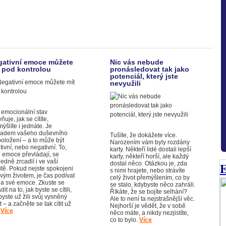
gativní emoce můžete
Nic vás nebude
 pod kontrolou
pronásledovat tak jako
potenciál, který jste
nevyužili
 emocionální stav
vňuje, jak se cítíte,
ýšlíte i jednáte. Je
ladem vašeho duševního
Tušíte, že dokážete více.
položení – a to může být
Narozením vám byly rozdány
tivní, nebo negativní. To,
karty. Někteří lidé dostali lepší
é emoce převládají, se
karty, někteří horší, ale každý
edně zrcadlí i ve vaší
dostal něco. Otázkou je, zda
E
itě. Pokud nejste spokojeni
s nimi hrajete, nebo strávíte
vým životem, je čas podívat
celý život přemýšlením, co by
na své emoce. Zkuste se
se stalo, kdybyste něco zahráli.
dit na to, jak byste se cítili,
Říkáte, že se bojíte selhání?
yste už žili svůj vysněný
Ale to není ta nejstrašnější věc.
t – a začněte se tak cítit už
Nejhorší je vědět, že v sobě
.
Více
něco máte, a nikdy nezjistíte,
co to bylo.
Více