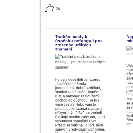
26
Tradiční cesty k
Ne
úspěchu nefungují pro
mít
zrozence určitých
znamení
Váš
ovli
přem
zák
Po celá desetiletí byl vzorec
roz
„úspěšného“ života
pozi
jednoduchý: dobré vzdělání,
jak
stabilní zaměstnání, kariérní
násl
růst, a nakonec zasloužený
real
odchod do důchodu. Je to i
se s
vaše cesta? Nebo vám to
se 
připadá jako scénář napsaný
nala
někým jiným? Svět se změnil.
kdyb
Existuje mnoho způsobů, jak si
živo
vybudovat naplněný život.
teď
Přesto se většina lidí drží těch
samých předvídatelných kolejí.