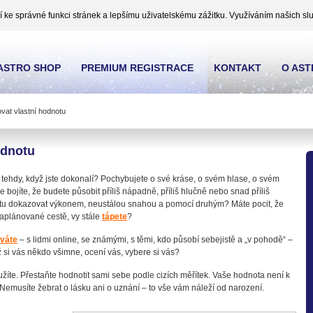
ke správné funkci stránek a lepšímu uživatelskému zážitku. Využíváním našich slu
ASTRO SHOP
PREMIUM REGISTRACE
KONTAKT
O AS
at vlastní hodnotu
odnotu
en tehdy, když jste dokonalí? Pochybujete o své kráse, o svém hlase, o svém
e bojíte, že budete působit příliš nápadně, příliš hlučně nebo snad příliš
tu dokazovat výkonem, neustálou snahou a pomocí druhým? Máte pocit, že
naplánované cestě, vy stále
tápete
?
váte
– s lidmi online, se známými, s těmi, kdo působí sebejistě a „v pohodě“ –
 si vás někdo všimne, ocení vás, vybere si vás?
sloužíte. Přestaňte hodnotit sami sebe podle cizích měřítek. Vaše hodnota není k
 Nemusíte žebrat o lásku ani o uznání – to vše vám náleží od narození.