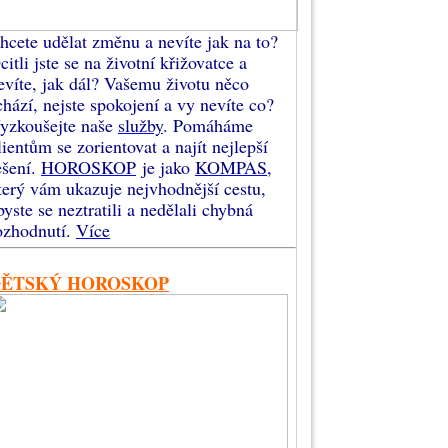
hcete udělat změnu a nevíte jak na to?
citli jste se na životní křižovatce a
evíte, jak dál? Vašemu životu něco
chází, nejste spokojení a vy nevíte co?
yzkoušejte naše
služby
. Pomáháme
lientům se zorientovat a najít nejlepší
ešení.
HOROSKOP
je jako
KOMPAS
,
terý vám ukazuje nejvhodnější cestu,
byste se neztratili a nedělali chybná
ozhodnutí.
Více
DĚTSKÝ HOROSKOP