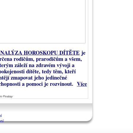
NALÝZA HOROSKOPU DÍTĚTE
je
rčena rodičům, prarodičům a všem,
terým záleží na zdravém vývoji a
pokojenosti dítěte, tedy těm, kteří
htějí zmapovat jeho jedinečné
chopnosti a pomoci je rozvinout.
Více
to Pixabay