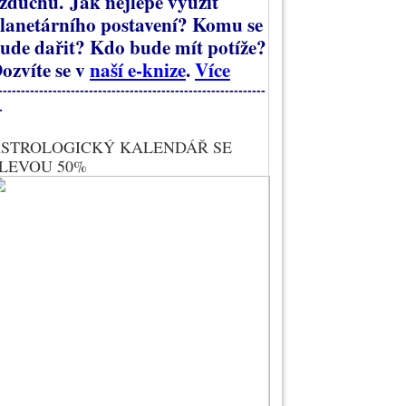
zduchu.
Jak nejlépe využít
lanetárního postavení? Komu se
ude dařit? Kdo bude mít potíže?
ozvíte se v
naší e-knize
.
Více
-----------------------------------------------------------
-
STROLOGICKÝ KALENDÁŘ SE
LEVOU 50%