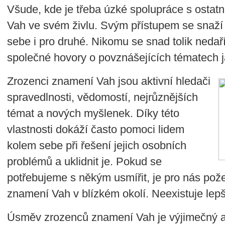
Všude, kde je třeba úzké spolupráce s ostatn
Vah ve svém živlu. Svým přístupem se snaží t
sebe i pro druhé. Nikomu se snad tolik nedař
společné hovory o povznášejících tématech
Zrozenci znamení Vah jsou aktivní hledači
spravedlnosti, vědomostí, nejrůznějších
témat a nových myšlenek. Díky této
vlastnosti dokáží často pomoci lidem
kolem sebe při řešení jejich osobních
problémů a uklidnit je. Pokud se
potřebujeme s někým usmířit, je pro nás po
znamení Vah v blízkém okolí. Neexistuje lepš
Úsměv zrozenců znamení Vah je výjimečný a