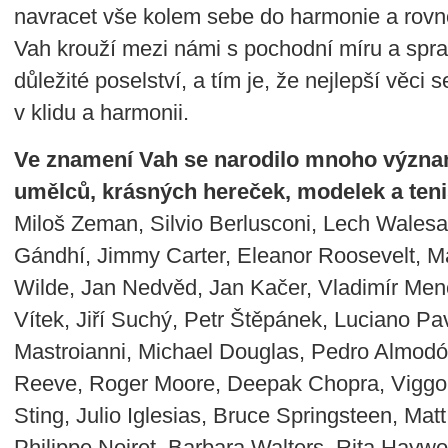
navracet vše kolem sebe do harmonie a rovn
Vah krouží mezi námi s pochodní míru a spra
důležité poselství, a tím je, že nejlepší věci s
v klidu a harmonii.
Ve znamení Vah se narodilo mnoho významn
umělců, krásných hereček, modelek a teni
Miloš Zeman, Silvio Berlusconi, Lech Walesa
Gándhí, Jimmy Carter, Eleanor Roosevelt, M
Wilde, Jan Nedvěd, Jan Kačer, Vladimír Men
Vítek, Jiří Suchý, Petr Štěpánek, Luciano Pav
Mastroianni, Michael Douglas, Pedro Almodó
Reeve, Roger Moore, Deepak Chopra, Viggo
Sting, Julio Iglesias, Bruce Springsteen, M
Philippe Noiret, Barbara Walters, Rita Hayw