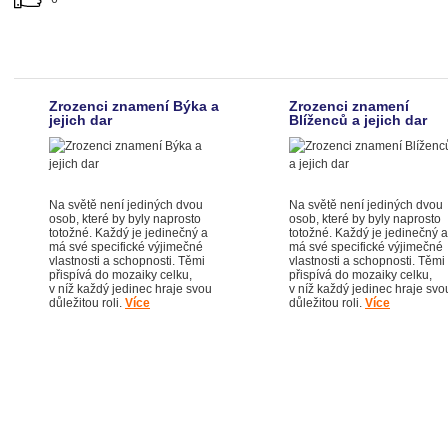
Zrozenci znamení Býka a
Zrozenci znamení
jejich dar
Blíženců a jejich dar
Na světě není jediných dvou
Na světě není jediných dvou
osob, které by byly naprosto
osob, které by byly naprosto
totožné. Každý je jedinečný a
totožné. Každý je jedinečný a
má své specifické výjimečné
má své specifické výjimečné
vlastnosti a schopnosti. Těmi
vlastnosti a schopnosti. Těmi
přispívá do mozaiky celku,
přispívá do mozaiky celku,
v níž každý jedinec hraje svou
v níž každý jedinec hraje svo
důležitou roli.
Více
důležitou roli.
Více