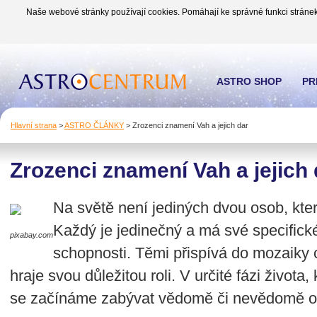
Naše webové stránky používají cookies. Pomáhají ke správné funkci stránek
ASTRO SHOP
PR
Hlavní strana
>
ASTRO ČLÁNKY
>
Zrozenci znamení Vah a jejich dar
Zrozenci znamení Vah a jejich 
Na světě není jediných dvou osob, kter
Každý je jedinečný a má své specifické
pixabay.com
schopnosti. Těmi přispívá do mozaiky c
hraje svou důležitou roli. V určité fázi života,
se začínáme zabývat vědomě či nevědomě otá