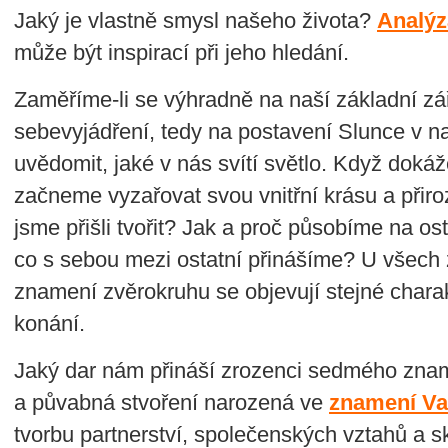
Jaký je vlastně smysl našeho života?
Analýz
může být inspirací při jeho hledání.
Zaměříme-li se výhradně na naší základní zář
sebevyjádření, tedy na postavení Slunce v
uvědomit, jaké v nás svítí světlo. Když dokáž
začneme vyzařovat svou vnitřní krásu a přir
jsme přišli tvořit? Jak a proč působíme na os
co s sebou mezi ostatní přinášíme? U všech 
znamení zvěrokruhu se objevují stejné charak
konání.
Jaký dar nám přináší zrozenci sedmého zna
a půvabná stvoření narozená ve
znamení V
tvorbu partnerství, společenských vztahů a sk