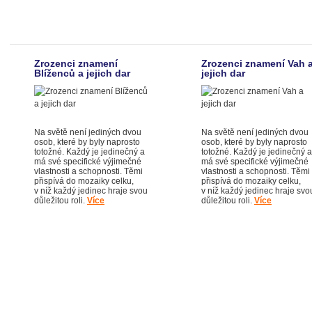
Zrozenci znamení
Zrozenci znamení Vah 
Blíženců a jejich dar
jejich dar
Na světě není jediných dvou
Na světě není jediných dvou
osob, které by byly naprosto
osob, které by byly naprosto
totožné. Každý je jedinečný a
totožné. Každý je jedinečný a
má své specifické výjimečné
má své specifické výjimečné
vlastnosti a schopnosti. Těmi
vlastnosti a schopnosti. Těmi
přispívá do mozaiky celku,
přispívá do mozaiky celku,
v níž každý jedinec hraje svou
v níž každý jedinec hraje svo
důležitou roli.
Více
důležitou roli.
Více