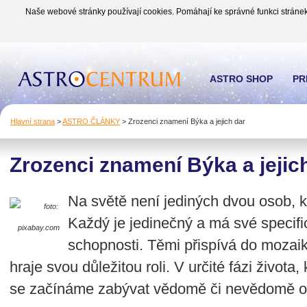
Naše webové stránky používají cookies. Pomáhají ke správné funkci stránek
ASTRO SHOP
PR
Hlavní strana
>
ASTRO ČLÁNKY
>
Zrozenci znamení Býka a jejich dar
Zrozenci znamení Býka a jejic
Na světě není jediných dvou osob, k
foto:
Každý je jedinečný a má své specifi
pixabay.com
schopnosti. Těmi přispívá do mozaik
hraje svou důležitou roli. V určité fázi života,
se začínáme zabývat vědomě či nevědomě otá