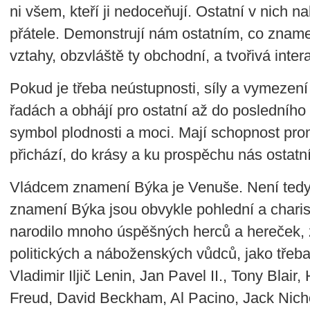
ni všem, kteří ji nedoceňují. Ostatní v nich 
přátele. Demonstrují nám ostatním, co znamen
vztahy, obzvláště ty obchodní, a tvořivá inter
Pokud je třeba neústupnosti, síly a vymezení 
řadách a obhájí pro ostatní až do posledního
symbol plodnosti a moci. Mají schopnost pro
přichází, do krásy a ku prospěchu nás ostatn
Vládcem znamení Býka je Venuše. Není tedy d
znamení Býka jsou obvykle pohlední a charis
narodilo mnoho úspěšných herců a hereček,
politických a náboženských vůdců, jako třeb
Vladimir Iljič Lenin, Jan Pavel II., Tony Blai
Freud, David Beckham, Al Pacino, Jack Nich