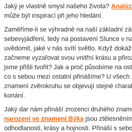
Jaký je vlastně smysl našeho života?
Analýz
může být inspirací při jeho hledání.
Zaměříme-li se výhradně na naší základní zář
sebevyjádření, tedy na postavení Slunce v
uvědomit, jaké v nás svítí světlo. Když dokáž
začneme vyzařovat svou vnitřní krásu a přir
jsme přišli tvořit? Jak a proč působíme na os
co s sebou mezi ostatní přinášíme? U všech 
znamení zvěrokruhu se objevují stejné charak
konání.
Jaký dar nám přináší zrozenci druhého znam
narození ve znamení Býka
jsou ztělesněním
odhodlanosti, krásy a hojnosti. Přináší s se