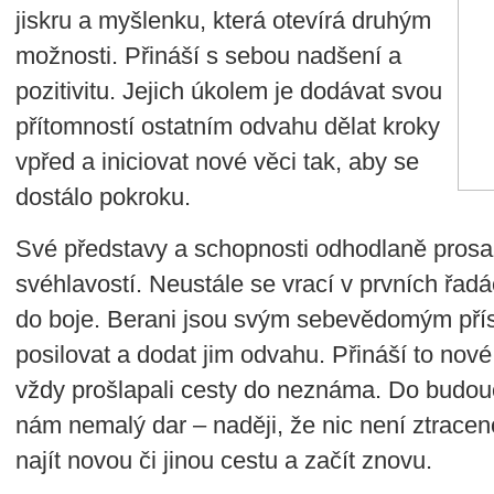
jiskru a myšlenku, která otevírá druhým
možnosti. Přináší s sebou nadšení a
pozitivitu. Jejich úkolem je dodávat svou
přítomností ostatním odvahu dělat kroky
vpřed a iniciovat nové věci tak, aby se
dostálo pokroku.
Své představy a schopnosti odhodlaně prosaz
svéhlavostí. Neustále se vrací v prvních řadác
do boje. Berani jsou svým sebevědomým přís
posilovat a dodat jim odvahu. Přináší to nové
vždy prošlapali cesty do neznáma. Do budoucn
nám nemalý dar – naději, že nic není ztrace
najít novou či jinou cestu a začít znovu.