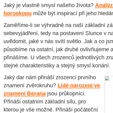
Jaký je vlastně smysl našeho života?
Analýz
horoskopu
může být inspirací při jeho hledán
Zaměříme-li se výhradně na naší základní zář
sebevyjádření, tedy na postavení Slunce v
uvědomit, jaké v nás svítí světlo. Jak a co jsme
působíme na ostatní, jak druhé ovlivňujeme a
přinášíme. U všech zrozenců jednotlivých zn
stejné charakteristiky a stejný smysl konání.
Jaký dar nám přináší zrozenci prvního
znamení zvěrokruhu?
Lidé narození ve
znamení Berana
jsou průkopníci.
Přináší ostatním základní sílu, pro
kterou je vše možné. Přináší počáteční