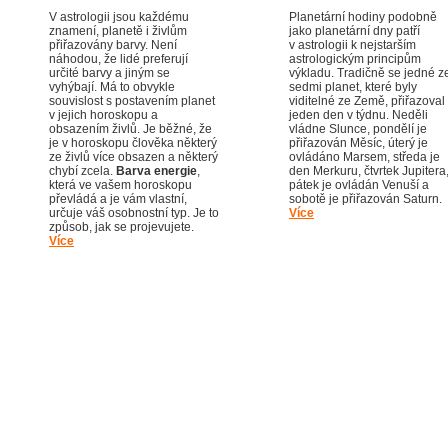
V astrologii jsou každému
Planetární hodiny podobně
znamení, planetě i živlům
jako planetární dny patří
přiřazovány barvy. Není
v astrologii k nejstarším
náhodou, že lidé preferují
astrologickým principům
určité barvy a jiným se
výkladu. Tradičně se jedné z
vyhýbají. Má to obvykle
sedmi planet, které byly
souvislost s postavením planet
viditelné ze Země, přiřazoval
v jejich horoskopu a
jeden den v týdnu. Neděli
obsazením živlů. Je běžné, že
vládne Slunce, pondělí je
je v horoskopu člověka některý
přiřazován Měsíc, úterý je
ze živlů více obsazen a některý
ovládáno Marsem, středa je
chybí zcela.
Barva energie
,
den Merkuru, čtvrtek Jupitera
která ve vašem horoskopu
pátek je ovládán Venuší a
převládá a je vám vlastní,
sobotě je přiřazován Saturn.
určuje váš osobnostní typ. Je to
Více
způsob, jak se projevujete.
Více