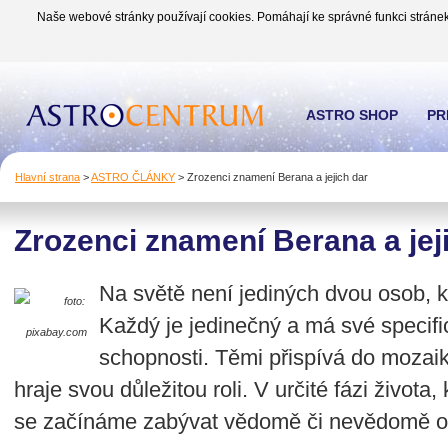
Naše webové stránky používají cookies. Pomáhají ke správné funkci stránek
ASTRO SHOP
PR
Hlavní strana
>
ASTRO ČLÁNKY
>
Zrozenci znamení Berana a jejich dar
Zrozenci znamení Berana a jej
Na světě není jediných dvou osob, k
foto:
Každý je jedinečný a má své specifi
pixabay.com
schopnosti. Těmi přispívá do mozaik
hraje svou důležitou roli. V určité fázi života,
se začínáme zabývat vědomě či nevědomě otá